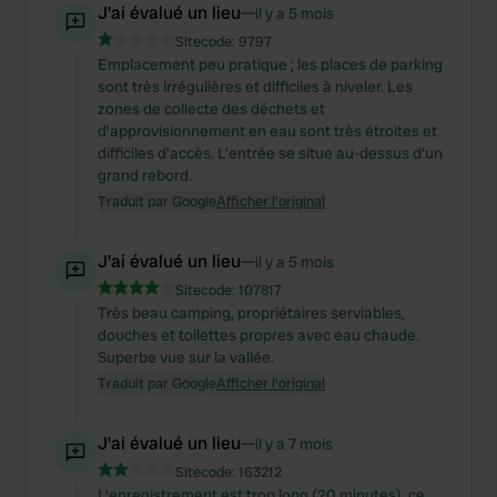
J'ai évalué un lieu
—
il y a 5 mois
Sitecode:
9797
Emplacement peu pratique ; les places de parking
sont très irrégulières et difficiles à niveler. Les
zones de collecte des déchets et
d’approvisionnement en eau sont très étroites et
difficiles d’accès. L’entrée se situe au-dessus d’un
grand rebord.
Traduit par Google
Afficher l'original
J'ai évalué un lieu
—
il y a 5 mois
Sitecode:
107817
Très beau camping, propriétaires serviables,
douches et toilettes propres avec eau chaude.
Superbe vue sur la vallée.
Traduit par Google
Afficher l'original
J'ai évalué un lieu
—
il y a 7 mois
Sitecode:
163212
L'enregistrement est trop long (20 minutes), ce