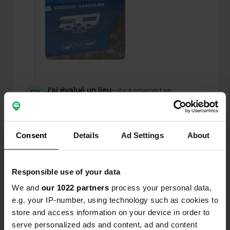
J'ai évalué un lieu
—
il y a environ 1 an
Sitecode:
7281
La vue et l'espace sont corrects, mais
l'élimination est une honte. Il y a un pistolet à eau
qui traîne en partie dans la terre. Il faut payer 4€
Consent
Details
Ad Settings
About
pour cela. Vous pouvez également utiliser des
cassettes et des eaux grises sans les 4 €. Si vous
voulez avoir des bactéries, vous devez remplir
Responsible use of your data
avec de l'eau. Quel dommage pour ce bel endroit.
We and
our 1022 partners
process your personal data,
Traduit par Google
Afficher l'original
e.g. your IP-number, using technology such as cookies to
store and access information on your device in order to
J'ai évalué un lieu
—
il y a environ 1 an
serve personalized ads and content, ad and content
Sitecode:
98468