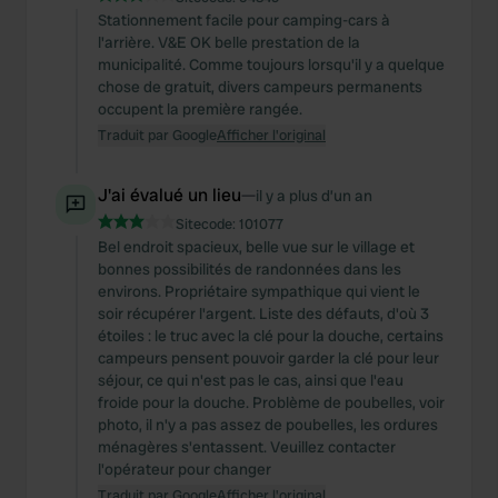
We also share information about your use of our site with
Stationnement facile pour camping-cars à
our social media, advertising and analytics partners who
l'arrière. V&E OK belle prestation de la
may combine it with other information that you’ve
municipalité. Comme toujours lorsqu'il y a quelque
provided to them or that they’ve collected from your use
chose de gratuit, divers campeurs permanents
occupent la première rangée.
of their services.
Traduit par Google
Afficher l'original
J'ai évalué un lieu
—
il y a plus d’un an
Sitecode:
101077
Bel endroit spacieux, belle vue sur le village et
bonnes possibilités de randonnées dans les
environs. Propriétaire sympathique qui vient le
soir récupérer l'argent. Liste des défauts, d'où 3
étoiles : le truc avec la clé pour la douche, certains
campeurs pensent pouvoir garder la clé pour leur
séjour, ce qui n'est pas le cas, ainsi que l'eau
froide pour la douche. Problème de poubelles, voir
photo, il n'y a pas assez de poubelles, les ordures
ménagères s'entassent. Veuillez contacter
l'opérateur pour changer
Traduit par Google
Afficher l'original