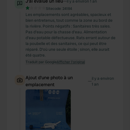
J'ai évalué un lieu
—
il y a environ 1 an
Sitecode:
24184
Les emplacements sont agréables, spacieux et
bien entretenus, tout comme la zone au bord de
la rivière. Points négatifs : Sanitaires très sales.
Pas d'eau pour la chasse d'eau. Alimentation
d'eau potable défectueuse. Rats errant autour de
la poubelle et des sanitaires, ce qui peut être
réparé. D'où une seule étoile ; sinon, elle aurait
été quatre.
Traduit par Google
Afficher l'original
Ajout d'une photo à un
il y a environ
—
emplacement
1 an