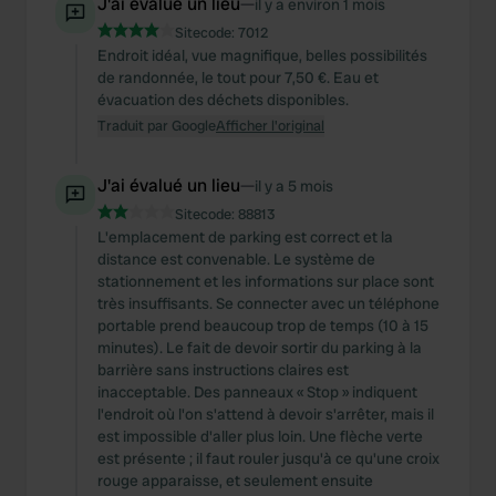
J'ai évalué un lieu
—
il y a environ 1 mois
Sitecode:
7012
Endroit idéal, vue magnifique, belles possibilités
de randonnée, le tout pour 7,50 €. Eau et
évacuation des déchets disponibles.
Traduit par Google
Afficher l'original
J'ai évalué un lieu
—
il y a 5 mois
Sitecode:
88813
L'emplacement de parking est correct et la
distance est convenable. Le système de
stationnement et les informations sur place sont
très insuffisants. Se connecter avec un téléphone
portable prend beaucoup trop de temps (10 à 15
minutes). Le fait de devoir sortir du parking à la
barrière sans instructions claires est
inacceptable. Des panneaux « Stop » indiquent
l'endroit où l'on s'attend à devoir s'arrêter, mais il
est impossible d'aller plus loin. Une flèche verte
est présente ; il faut rouler jusqu'à ce qu'une croix
rouge apparaisse, et seulement ensuite