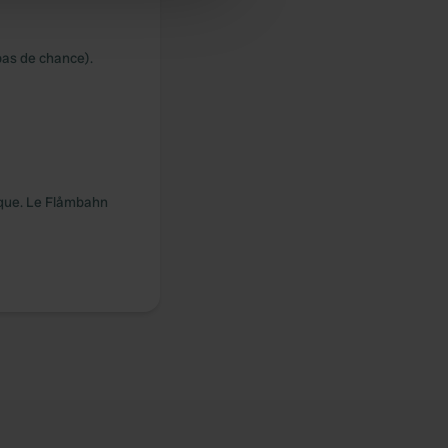
 services.
pas de chance).
ique. Le Flåmbahn