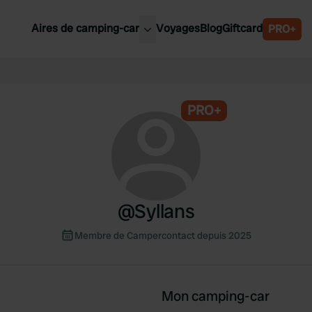
Aires de camping-car
Voyages
Blog
Giftcard
PRO+
leures aires de camping-car
Belgique
Slovénie
PRO+
Autriche
Suède
e
Suisse
@
Syllans
Membre de Campercontact depuis 2025
Mon camping-car