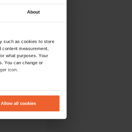
About
y such as cookies to store
nd content measurement,
for what purposes. Your
avec du café ou du
es. You can change or
ord de l'eau.
ger icon.
eral meters
able pour se
Allow all cookies
ments de cuisine
ails section
.
se our traffic. We also share
ers who may combine it with