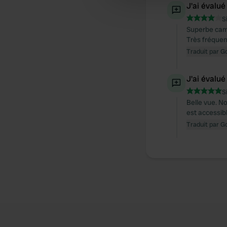
J'ai évalué
other information that you’ve
S
Superbe camp
Très fréquent
Traduit par G
J'ai évalué
S
Belle vue. N
est accessibl
Traduit par G