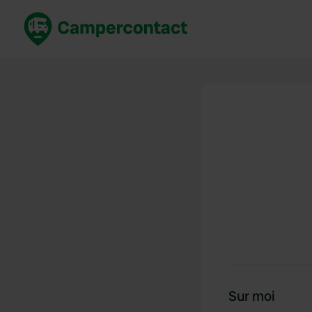
Réservez maintenant
Les meil
France
France
Italie
Italie
Espagne
Espagne
Allemagne
Allemagn
Voir tout...
Pays-Bas
Sur moi