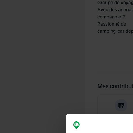
Groupe de voya
Avec des anima
compagnie ?
Passionné de
camping-car dep
Mes contribu
0
Lieux