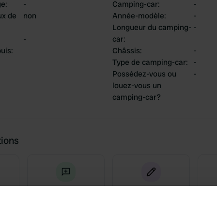
ge
:
-
Camping-car
:
-
ux de
non
Année-modèle
:
-
Longueur du camping-
-
-
car
:
uis
:
Châssis
:
-
Type de camping-car
:
-
Possédez-vous ou
-
louez-vous un
camping-car?
tions
4
0
Avis
Changements