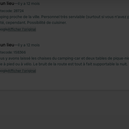
 un lieu
—
il y a 12 mois
 provided to them or that they’ve collected from your use of their
itecode:
28724
ing proche de la ville. Personnel très serviable (surtout si vous n'avez 
é, cependant. Possibilité de cuisiner.
oogle
Afficher l'original
 un lieu
—
il y a 12 mois
itecode:
158366
ous y avons laissé les chaises du camping-car et deux tables de pique-n
e à pied ou à vélo. Le bruit de la route est tout à fait supportable la nuit.
oogle
Afficher l'original