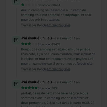
We also share information about your use of our site with
Sitecode:
68494
our social media, advertising and analytics partners who
Aucun camping ne ressemble à un camp de
may combine it with other information that you’ve
camping, tout est entassé et surpeuplé. et cela
provided to them or that they’ve collected from your use
pour des prix imbattables.
of their services.
Traduit par Google
Afficher l'original
J'ai évalué un lieu
—
il y a environ 1 an
Sitecode:
65439
Bonjour, ce camping est situé dans une pinède.
D'un côté, il y a beaucoup d'ombre, mais il pleut de
la résine, et tout est recouvert. Nous payons 41 €
pour un camping-car, 2 personnes et l'électricité.
Traduit par Google
Afficher l'original
J'ai évalué un lieu
—
il y a environ 1 an
Sitecode:
5831
parfait, oasis de paix et de belle nature. Nous
sommes avec un camping-car de 8 mètres et
deux personnes. 21€ la nuit avec la carte ACSI. 24