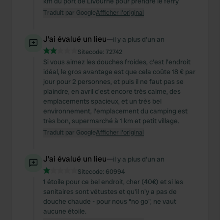
km du port de Livourne pour prendre le ferry
Traduit par Google
Afficher l'original
J'ai évalué un lieu
—
il y a plus d’un an
Sitecode:
72742
Si vous aimez les douches froides, c'est l'endroit
idéal, le gros avantage est que cela coûte 18 € par
jour pour 2 personnes, et puis il ne faut pas se
plaindre, en avril c'est encore très calme, des
emplacements spacieux, et un très bel
environnement, l'emplacement du camping est
très bon, supermarché à 1 km et petit village.
Traduit par Google
Afficher l'original
J'ai évalué un lieu
—
il y a plus d’un an
Sitecode:
60994
1 étoile pour ce bel endroit, cher (40€) et si les
sanitaires sont vétustes et qu'il n'y a pas de
douche chaude - pour nous "no go", ne vaut
aucune étoile.