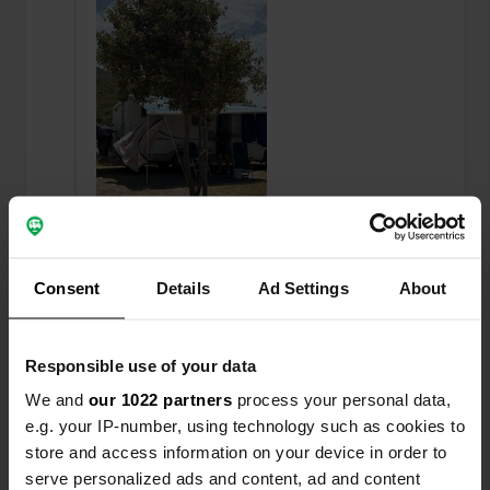
Consent
Details
Ad Settings
About
J'ai évalué un lieu
—
il y a environ 1 an
Sitecode:
7612
Responsible use of your data
2 étoiles car il est magnifiquement situé sur la
We and
our 1022 partners
process your personal data,
plage, l'endroit est très poussiéreux, vider la
e.g. your IP-number, using technology such as cookies to
cassette des toilettes est trop sale pour les mots,
ce sont de gros barils noirs complètement pleins
store and access information on your device in order to
d'excréments et éclaboussent dans tous les sens,
serve personalized ads and content, ad and content