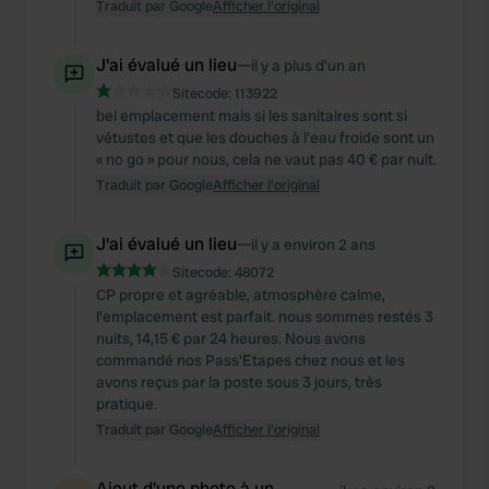
Traduit par Google
Afficher l'original
J'ai évalué un lieu
—
il y a plus d’un an
Sitecode:
113922
bel emplacement mais si les sanitaires sont si
vétustes et que les douches à l'eau froide sont un
« no go » pour nous, cela ne vaut pas 40 € par nuit.
Traduit par Google
Afficher l'original
J'ai évalué un lieu
—
il y a environ 2 ans
Sitecode:
48072
CP propre et agréable, atmosphère calme,
l'emplacement est parfait. nous sommes restés 3
nuits, 14,15 € par 24 heures. Nous avons
commandé nos Pass'Etapes chez nous et les
avons reçus par la poste sous 3 jours, très
pratique.
Traduit par Google
Afficher l'original
Ajout d'une photo à un