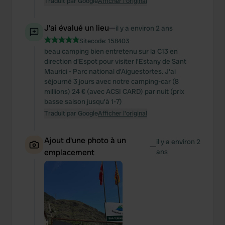
Traduit par Google
Afficher l'original
J'ai évalué un lieu
—
il y a environ 2 ans
Sitecode:
158403
beau camping bien entretenu sur la C13 en
direction d'Espot pour visiter l'Estany de Sant
Maurici - Parc national d'Aiguestortes. J'ai
séjourné 3 jours avec notre camping-car (8
millions) 24 € (avec ACSI CARD) par nuit (prix
basse saison jusqu'à 1-7)
Traduit par Google
Afficher l'original
Ajout d'une photo à un
il y a environ 2
—
emplacement
ans