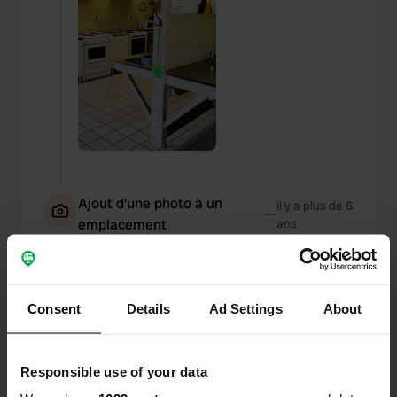
Ajout d'une photo à un
il y a plus de 6
—
emplacement
ans
Consent
Details
Ad Settings
About
Responsible use of your data