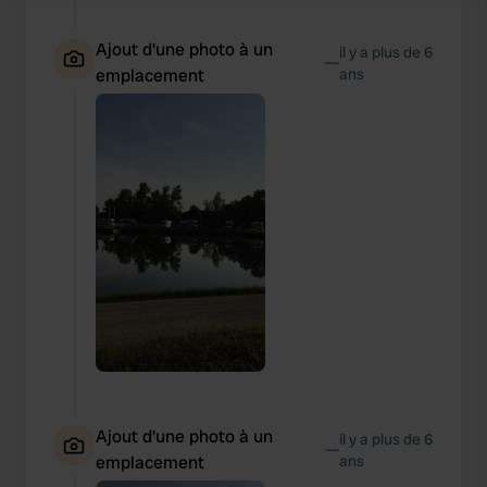
We use cookies to personalise content and ads, to
Ajout d'une photo à un
il y a plus de 6
—
provide social media features and to analyse our traffic.
emplacement
ans
We also share information about your use of our site with
our social media, advertising and analytics partners who
may combine it with other information that you’ve
provided to them or that they’ve collected from your use
of their services.
Ajout d'une photo à un
il y a plus de 6
—
emplacement
ans