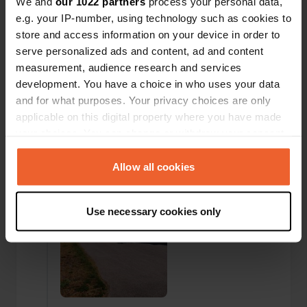
We and
our 1022 partners
process your personal data,
e.g. your IP-number, using technology such as cookies to
store and access information on your device in order to
serve personalized ads and content, ad and content
measurement, audience research and services
development. You have a choice in who uses your data
Ajout d'une photo à un
il y a plus de 6
and for what purposes. Your privacy choices are only
—
emplacement
ans
applicable on this digital property where you have made
your choices. You can change or withdraw your consent
any time from the Cookie Declaration or by clicking on
the Privacy trigger icon.
Allow all cookies
If you allow, we would also like to:
Use necessary cookies only
Collect information about your geographical location
which can be accurate to within several meters
Identify your device by actively scanning it for
specific characteristics (fingerprinting)
Find out more about how your personal data is processed
and set your preferences in the
details section
.