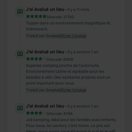
J'ai évalué un lieu
—
il y a 11 mois
Sitecode:
27762
Topper dans un environnement magnifique et
intéressant.
Traduit par Google
Afficher l'original
J'ai évalué un lieu
—
il y a environ 1 an
Sitecode:
81828
Superbe camping proche de l'autoroute.
Environnement calme et agréable pour les
balades à vélo. Des sanitaires propres sont un
point important pour nous.
Traduit par Google
Afficher l'original
J'ai évalué un lieu
—
il y a environ 1 an
Sitecode:
41184
Joli camping, idéal pour les familles avec enfants.
Pour nous, les seniors, c'est moins. Le prix est
élevé : nous avons payé 65 euros la nuit et le wifi