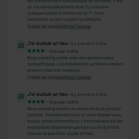
est extrêmement sympathique et serviable. C'est
un nouvel emplacement donc il y a encore
quelques points à mettre sur le "i". Dans
l'ensemble un bon rapport qualité/prix.
Traduit par Google
Afficher l'original
J'ai évalué un lieu
—
il y a environ 5 ans
Sitecode:
92804
Beau camping calme avec des gestionnaires
sympathiques. Les installations sanitaires étaient
propres mais très basiques.
Traduit par Google
Afficher l'original
J'ai évalué un lieu
—
il y a environ 5 ans
Sitecode:
92379
Beau camping proche du centre et de la jonction
cyclable. Complément pour le vaste dossier avec
toutes sortes informations. L'inconvénient est les
instructions disponibles partout sur ce qu'il faut
faire et ne pas faire. Inutile et très