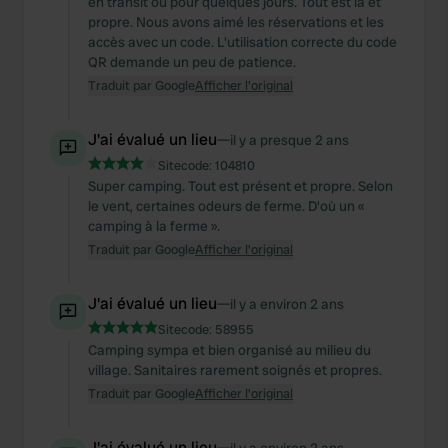
en transit ou pour quelques jours. Tout est là et
propre. Nous avons aimé les réservations et les
accès avec un code. L'utilisation correcte du code
QR demande un peu de patience.
Traduit par Google
Afficher l'original
J'ai évalué un lieu
—
il y a presque 2 ans
Sitecode:
104810
Super camping. Tout est présent et propre. Selon
le vent, certaines odeurs de ferme. D'où un «
camping à la ferme ».
Traduit par Google
Afficher l'original
J'ai évalué un lieu
—
il y a environ 2 ans
Sitecode:
58955
Camping sympa et bien organisé au milieu du
village. Sanitaires rarement soignés et propres.
Traduit par Google
Afficher l'original
J'ai évalué un lieu
—