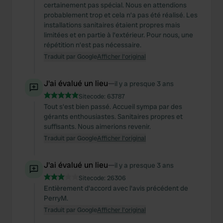
We also share information about your use of our site with
certainement pas spécial. Nous en attendions
our social media, advertising and analytics partners who
probablement trop et cela n’a pas été réalisé. Les
installations sanitaires étaient propres mais
may combine it with other information that you’ve
limitées et en partie à l'extérieur. Pour nous, une
provided to them or that they’ve collected from your use
répétition n’est pas nécessaire.
of their services.
Traduit par Google
Afficher l'original
J'ai évalué un lieu
—
il y a presque 3 ans
Sitecode:
63787
Tout s'est bien passé. Accueil sympa par des
gérants enthousiastes. Sanitaires propres et
suffisants. Nous aimerions revenir.
Traduit par Google
Afficher l'original
J'ai évalué un lieu
—
il y a presque 3 ans
Sitecode:
26306
Entièrement d'accord avec l'avis précédent de
PerryM.
Traduit par Google
Afficher l'original