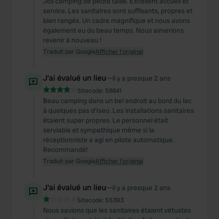
Joli camping de petite taille. Excellent accueil et
service. Les sanitaires sont suffisants, propres et
bien rangés. Un cadre magnifique et nous avons
également eu du beau temps. Nous aimerions
revenir à nouveau !
Traduit par Google
Afficher l'original
J'ai évalué un lieu
—
il y a presque 2 ans
Sitecode:
58841
Beau camping dans un bel endroit au bord du lac
à quelques pas d'Iseo. Les installations sanitaires
étaient super propres. Le personnel était
serviable et sympathique même si la
réceptionniste a agi en pilote automatique.
Recommandé!
Traduit par Google
Afficher l'original
J'ai évalué un lieu
—
il y a presque 2 ans
Sitecode:
55393
Nous savions que les sanitaires étaient vétustes