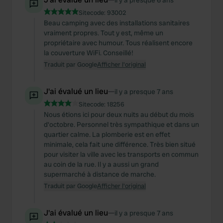
il y a presque 6 ans
Sitecode:
93002
Beau camping avec des installations sanitaires
vraiment propres. Tout y est, même un
propriétaire avec humour. Tous réalisent encore
la couverture WiFi. Conseillé!
Traduit par Google
Afficher l'original
J'ai évalué un lieu
—
il y a presque 7 ans
Sitecode:
18256
Nous étions ici pour deux nuits au début du mois
d'octobre. Personnel très sympathique et dans un
quartier calme. La plomberie est en effet
minimale, cela fait une différence. Très bien situé
pour visiter la ville avec les transports en commun
au coin de la rue. Il y a aussi un grand
supermarché à distance de marche.
Traduit par Google
Afficher l'original
J'ai évalué un lieu
—
il y a presque 7 ans