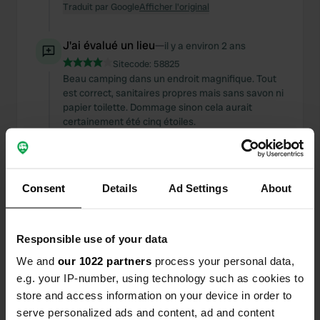
Traduit par Google
Afficher l'original
J'ai évalué un lieu
—
il y a environ 2 ans
Sitecode:
58825
Beau camping dans un endroit magnifique. Tout
est correct, sanitaires propres mais sans savon ni
papier toilette. Dommage sinon cela aurait
certainement été cinq étoiles.
Traduit par Google
Afficher l'original
J'ai évalué un lieu
—
il y a environ 2 ans
Consent
Details
Ad Settings
About
Sitecode:
26713
Camping calme et bien situé. Les installations
sanitaires étaient soignées. Nous avons payé 35
Responsible use of your data
euros la nuit pour un petit emplacement sans
herbe et sans électricité. C'est un prix élevé pour
We and
our 1022 partners
process your personal data,
ce camping.
e.g. your IP-number, using technology such as cookies to
Traduit par Google
Afficher l'original
store and access information on your device in order to
serve personalized ads and content, ad and content