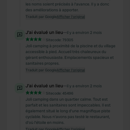
les noms soient précisés à l'avance. Il y a donc
des améliorations à apporter.
Traduit par Google
Afficher l'original
J'ai évalué un lieu
—
il y a environ 2 mois
Sitecode:
79305
Joli camping à proximité de la piscine et du village
accessible à pied. Accueil très chaleureux du
gérant enthousiaste. Emplacements spacieux et
sanitaires propres.
Traduit par Google
Afficher l'original
J'ai évalué un lieu
—
il y a environ 2 mois
Sitecode:
45496
Joli camping dans un quartier calme. Tout est
parfait et les sanitaires sont impeccables. Il est
également situé le long d'une magnifique piste
cyclable. Nous n'avons pas testé le restaurant,
d'où l'étoile en moins.
Traduit par Google
Afficher l'original