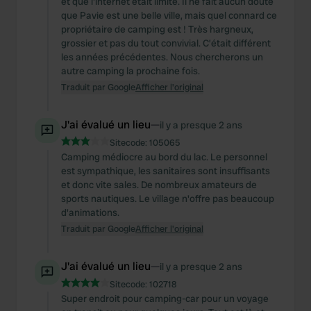
et que l'internet était limité. Il ne fait aucun doute
que Pavie est une belle ville, mais quel connard ce
propriétaire de camping est ! Très hargneux,
grossier et pas du tout convivial. C’était différent
les années précédentes. Nous chercherons un
autre camping la prochaine fois.
Traduit par Google
Afficher l'original
J'ai évalué un lieu
—
il y a presque 2 ans
Sitecode:
105065
Camping médiocre au bord du lac. Le personnel
est sympathique, les sanitaires sont insuffisants
et donc vite sales. De nombreux amateurs de
sports nautiques. Le village n'offre pas beaucoup
d'animations.
Traduit par Google
Afficher l'original
J'ai évalué un lieu
—
il y a presque 2 ans
Sitecode:
102718
Super endroit pour camping-car pour un voyage