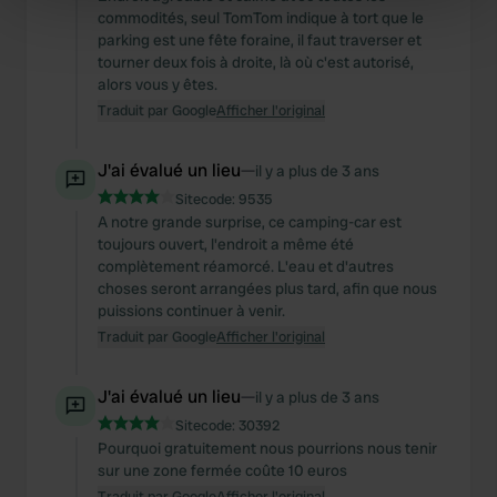
commodités, seul TomTom indique à tort que le
Find out more about how your personal data is processed
parking est une fête foraine, il faut traverser et
and set your preferences in the
details section
.
tourner deux fois à droite, là où c'est autorisé,
alors vous y êtes.
We use cookies to personalise content and ads, to
Traduit par Google
Afficher l'original
provide social media features and to analyse our traffic.
We also share information about your use of our site with
J'ai évalué un lieu
—
il y a plus de 3 ans
our social media, advertising and analytics partners who
Sitecode:
9535
may combine it with other information that you’ve
A notre grande surprise, ce camping-car est
provided to them or that they’ve collected from your use
toujours ouvert, l'endroit a même été
complètement réamorcé. L'eau et d'autres
of their services.
choses seront arrangées plus tard, afin que nous
puissions continuer à venir.
Traduit par Google
Afficher l'original
J'ai évalué un lieu
—
il y a plus de 3 ans
Sitecode:
30392
Pourquoi gratuitement nous pourrions nous tenir
sur une zone fermée coûte 10 euros
Traduit par Google
Afficher l'original