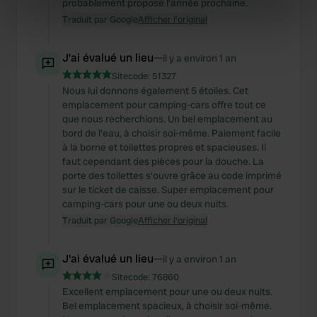
probablement proposé l'année prochaine.
Identify your device by actively scanning it for
Traduit par Google
Afficher l'original
specific characteristics (fingerprinting)
Find out more about how your personal data is processed
J'ai évalué un lieu
—
il y a environ 1 an
and set your preferences in the
details section
.
Sitecode:
51327
Nous lui donnons également 5 étoiles. Cet
We use cookies to personalise content and ads, to
emplacement pour camping-cars offre tout ce
provide social media features and to analyse our traffic.
que nous recherchions. Un bel emplacement au
We also share information about your use of our site with
bord de l'eau, à choisir soi-même. Paiement facile
our social media, advertising and analytics partners who
à la borne et toilettes propres et spacieuses. Il
faut cependant des pièces pour la douche. La
may combine it with other information that you’ve
porte des toilettes s'ouvre grâce au code imprimé
provided to them or that they’ve collected from your use
sur le ticket de caisse. Super emplacement pour
of their services.
camping-cars pour une ou deux nuits.
Traduit par Google
Afficher l'original
J'ai évalué un lieu
—
il y a environ 1 an
Sitecode:
76860
Excellent emplacement pour une ou deux nuits.
Bel emplacement spacieux, à choisir soi-même.