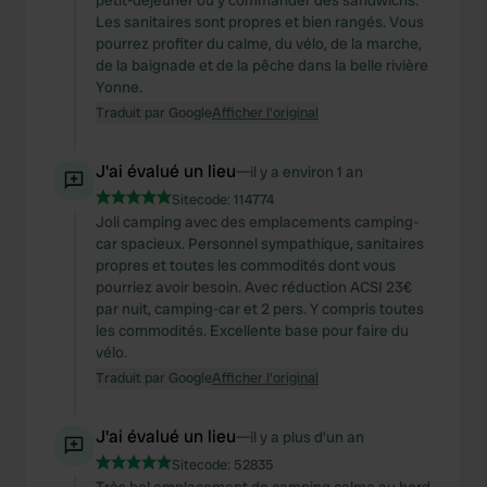
petit-déjeuner ou y commander des sandwichs.
Les sanitaires sont propres et bien rangés. Vous
pourrez profiter du calme, du vélo, de la marche,
de la baignade et de la pêche dans la belle rivière
Yonne.
Traduit par Google
Afficher l'original
J'ai évalué un lieu
—
il y a environ 1 an
Sitecode:
114774
Joli camping avec des emplacements camping-
car spacieux. Personnel sympathique, sanitaires
propres et toutes les commodités dont vous
pourriez avoir besoin. Avec réduction ACSI 23€
par nuit, camping-car et 2 pers. Y compris toutes
les commodités. Excellente base pour faire du
vélo.
Traduit par Google
Afficher l'original
J'ai évalué un lieu
—
il y a plus d’un an
Sitecode:
52835