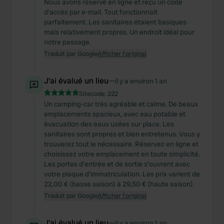
Nous avons réservé en ligne et reçu un code
d'accès par e-mail. Tout fonctionnait
parfaitement. Les sanitaires étaient basiques
mais relativement propres. Un endroit idéal pour
notre passage.
Traduit par Google
Afficher l'original
J'ai évalué un lieu
—
il y a environ 1 an
Sitecode:
222
Un camping-car très agréable et calme. De beaux
emplacements spacieux, avec eau potable et
évacuation des eaux usées sur place. Les
sanitaires sont propres et bien entretenus. Vous y
trouverez tout le nécessaire. Réservez en ligne et
choisissez votre emplacement en toute simplicité.
Les portes d'entrée et de sortie s'ouvrent avec
votre plaque d'immatriculation. Les prix varient de
22,00 € (basse saison) à 29,50 € (haute saison).
Traduit par Google
Afficher l'original
J'ai évalué un lieu
—
il y a environ 1 an