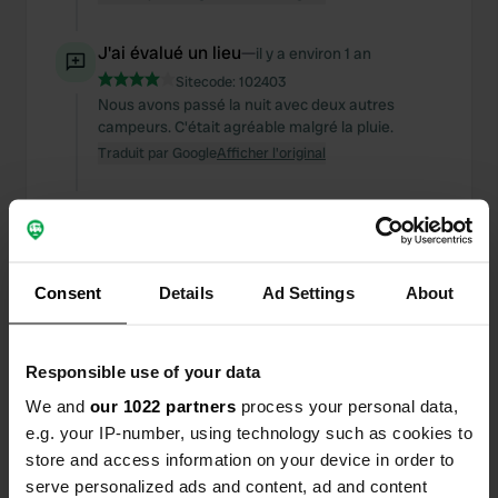
J'ai évalué un lieu
—
il y a environ 1 an
Sitecode:
102403
Nous avons passé la nuit avec deux autres
campeurs. C'était agréable malgré la pluie.
Traduit par Google
Afficher l'original
Ajout d'une photo à un
il y a environ
—
emplacement
1 an
Consent
Details
Ad Settings
About
Responsible use of your data
We and
our 1022 partners
process your personal data,
e.g. your IP-number, using technology such as cookies to
store and access information on your device in order to
serve personalized ads and content, ad and content