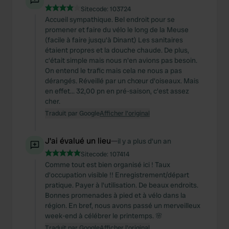
Sitecode:
103724
Accueil sympathique. Bel endroit pour se
promener et faire du vélo le long de la Meuse
(facile à faire jusqu'à Dinant) Les sanitaires
étaient propres et la douche chaude. De plus,
c'était simple mais nous n'en avions pas besoin.
On entend le trafic mais cela ne nous a pas
dérangés. Réveillé par un chœur d'oiseaux. Mais
en effet... 32,00 pn en pré-saison, c'est assez
cher.
Traduit par Google
Afficher l'original
J'ai évalué un lieu
—
il y a plus d’un an
Sitecode:
107414
Comme tout est bien organisé ici ! Taux
d'occupation visible !! Enregistrement/départ
pratique. Payer à l'utilisation. De beaux endroits.
Bonnes promenades à pied et à vélo dans la
région. En bref, nous avons passé un merveilleux
week-end à célébrer le printemps. 🌸
Traduit par Google
Afficher l'original