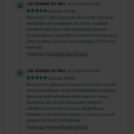
J'ai évalué un lieu
—
il y a plus d’un an
Sitecode:
57746
Bel endroit ! Bien géré par père et fils. Des lieux
agréables, des sanitaires en ordre. Superbe
balade à vélo (avec vélo électrique) jusqu'à
Omaha Beach, magnifique itinéraire le long de la
côte et retour à travers la campagne (42 km sur
komoot)
Traduit par Google
Afficher l'original
J'ai évalué un lieu
—
il y a plus d’un an
Sitecode:
58439
Nous avons séjourné ici pendant 3 nuits. Accueil
très sympathique, ils parlent également anglais.
Beaux grands emplacements, eau sur place.
Sanitaires ok. Seul le vidage des toilettes
mériterait une mise à niveau. Magnifiques
balades à vélo dans la région... y compris vers la
plage et le Mont Saint Michel.
Traduit par Google
Afficher l'original