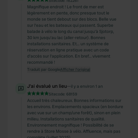
Sitecode:
162261
Magnifique endroit ! Le front de mer est
légèrement en pente, donc presque tout le
monde se tient debout sur des blocs. Belle vue
sur l'eau et les bateaux qui passent. Superbe
balade à vélo le long du canal jusqu'à Sjotorp,
30 km jusqu'au lac (aller-retour). Bonnes
installations sanitaires. Et… un système de
réservation en ligne pratique avec un code
d'accès sur l'application. En bref… vivement
recommandé !
Traduit par Google
Afficher l'original
J'ai évalué un lieu
—
il y a environ 1 an
Sitecode:
68159
Accueil très chaleureux. Bonnes informations sur
les environs. Emplacements spacieux (en bordure
avec vue sur un champ/une forêt), sinon en plein
milieu. Installations sanitaires de qualité.
Environnement magnifique ! Possibilité de se
rendre à Store Mosse à vélo. Affluence, mais pas
complète (juillet 2025)