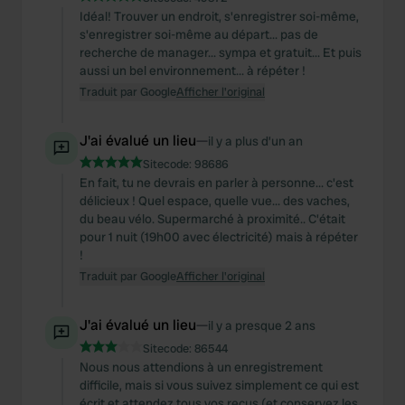
Idéal! Trouver un endroit, s'enregistrer soi-même,
s'enregistrer soi-même au départ... pas de
recherche de manager... sympa et gratuit... Et puis
aussi un bel environnement... à répéter !
Traduit par Google
Afficher l'original
J'ai évalué un lieu
—
il y a plus d’un an
Sitecode:
98686
En fait, tu ne devrais en parler à personne... c'est
délicieux ! Quel espace, quelle vue... des vaches,
du beau vélo. Supermarché à proximité.. C'était
pour 1 nuit (19h00 avec électricité) mais à répéter
!
Traduit par Google
Afficher l'original
J'ai évalué un lieu
—
il y a presque 2 ans
Sitecode:
86544
Nous nous attendions à un enregistrement
difficile, mais si vous suivez simplement ce qui est
écrit et attendez tous vos reçus (et conservez les