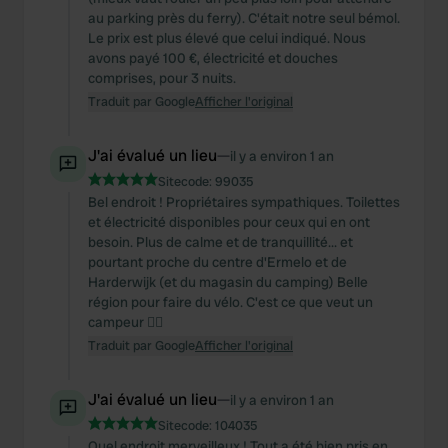
au parking près du ferry). C'était notre seul bémol.
Le prix est plus élevé que celui indiqué. Nous
avons payé 100 €, électricité et douches
comprises, pour 3 nuits.
Traduit par Google
Afficher l'original
J'ai évalué un lieu
—
il y a environ 1 an
Sitecode:
99035
Bel endroit ! Propriétaires sympathiques. Toilettes
et électricité disponibles pour ceux qui en ont
besoin. Plus de calme et de tranquillité... et
pourtant proche du centre d'Ermelo et de
Harderwijk (et du magasin du camping) Belle
région pour faire du vélo. C'est ce que veut un
campeur 👍🏻
Traduit par Google
Afficher l'original
J'ai évalué un lieu
—
il y a environ 1 an
Sitecode:
104035
Quel endroit merveilleux ! Tout a été bien pris en