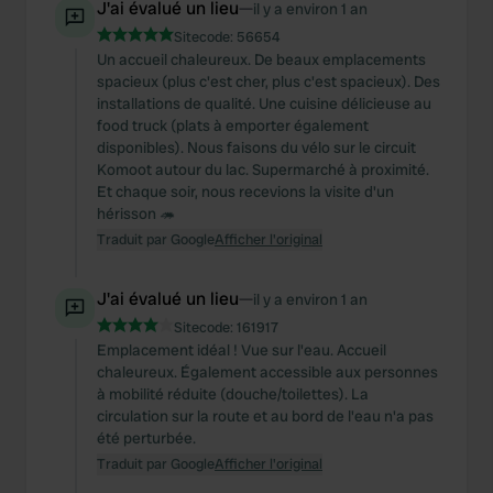
J'ai évalué un lieu
—
il y a environ 1 an
Sitecode:
56654
Un accueil chaleureux. De beaux emplacements
spacieux (plus c'est cher, plus c'est spacieux). Des
installations de qualité. Une cuisine délicieuse au
food truck (plats à emporter également
disponibles). Nous faisons du vélo sur le circuit
Komoot autour du lac. Supermarché à proximité.
Et chaque soir, nous recevions la visite d'un
hérisson 🦔
Traduit par Google
Afficher l'original
J'ai évalué un lieu
—
il y a environ 1 an
Sitecode:
161917
Emplacement idéal ! Vue sur l'eau. Accueil
chaleureux. Également accessible aux personnes
à mobilité réduite (douche/toilettes). La
circulation sur la route et au bord de l'eau n'a pas
été perturbée.
Traduit par Google
Afficher l'original