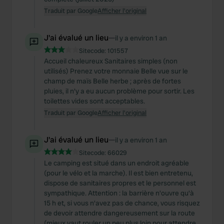
Traduit par Google
Afficher l'original
J'ai évalué un lieu
—
il y a environ 1 an
Sitecode:
101557
Accueil chaleureux Sanitaires simples (non
utilisés) Prenez votre monnaie Belle vue sur le
champ de maïs Belle herbe ; après de fortes
pluies, il n'y a eu aucun problème pour sortir. Les
toilettes vides sont acceptables.
Traduit par Google
Afficher l'original
J'ai évalué un lieu
—
il y a environ 1 an
Sitecode:
66029
Le camping est situé dans un endroit agréable
(pour le vélo et la marche). Il est bien entretenu,
dispose de sanitaires propres et le personnel est
sympathique. Attention : la barrière n'ouvre qu'à
15 h et, si vous n'avez pas de chance, vous risquez
de devoir attendre dangereusement sur la route
(mieux vaut rouler un peu plus loin pour attendre