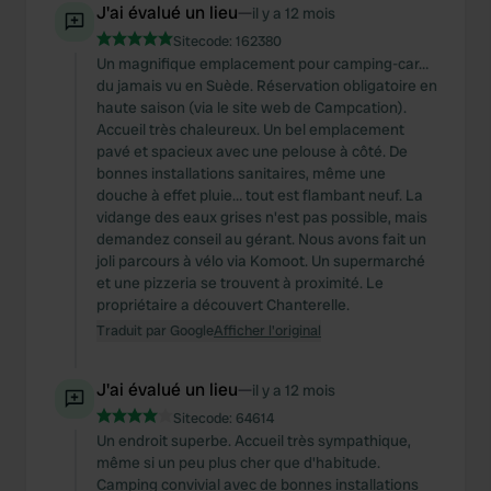
J'ai évalué un lieu
—
il y a 12 mois
Sitecode:
162380
Un magnifique emplacement pour camping-car…
du jamais vu en Suède. Réservation obligatoire en
haute saison (via le site web de Campcation).
Accueil très chaleureux. Un bel emplacement
pavé et spacieux avec une pelouse à côté. De
bonnes installations sanitaires, même une
douche à effet pluie… tout est flambant neuf. La
vidange des eaux grises n'est pas possible, mais
demandez conseil au gérant. Nous avons fait un
joli parcours à vélo via Komoot. Un supermarché
et une pizzeria se trouvent à proximité. Le
propriétaire a découvert Chanterelle.
Traduit par Google
Afficher l'original
J'ai évalué un lieu
—
il y a 12 mois
Sitecode:
64614
Un endroit superbe. Accueil très sympathique,
même si un peu plus cher que d'habitude.
Camping convivial avec de bonnes installations