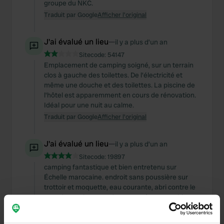
groupe du NKC.
Traduit par Google
Afficher l'original
J'ai évalué un lieu
—
il y a plus d’un an
Sitecode:
54147
Emplacement de camping soigné, sur un terrain
clos à gauche des toilettes. De l'électricité et
même une douche et des toilettes. La piscine de
l'hôtel est apparemment en cours de rénovation.
Idéal pour une nuit au calme.
Traduit par Google
Afficher l'original
J'ai évalué un lieu
—
il y a plus d’un an
Sitecode:
19897
camping fantastique et bien entretenu sur
Échelle marocaine. endroit sans poussière sur
trottoir et moquette, eau courante, abri contre le
vent devant la porte. des gens très sympathiques
qui nous ont fait un feu le soir. belle excursion à la
Wiestijn et aux dunes de sable à proximité.