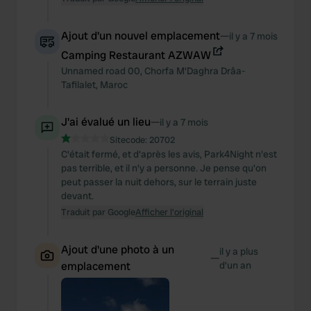
Ajout d'un nouvel emplacement
—
il y a 7 mois
Camping Restaurant AZWAW
Unnamed road
00
,
Chorfa M'Daghra
Drâa-
Tafilalet
,
Maroc
J'ai évalué un lieu
—
il y a 7 mois
Sitecode:
20702
C'était fermé, et d'après les avis, Park4Night n'est
pas terrible, et il n'y a personne. Je pense qu'on
peut passer la nuit dehors, sur le terrain juste
devant.
Traduit par Google
Afficher l'original
Ajout d'une photo à un
il y a plus
—
emplacement
d’un an