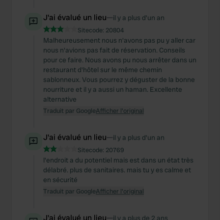
J'ai évalué un lieu
—
il y a plus d’un an
Sitecode:
20804
Malheureusement nous n'avons pas pu y aller car
nous n'avions pas fait de réservation. Conseils
pour ce faire. Nous avons pu nous arrêter dans un
restaurant d'hôtel sur le même chemin
sablonneux. Vous pourrez y déguster de la bonne
nourriture et il y a aussi un haman. Excellente
alternative
Traduit par Google
Afficher l'original
J'ai évalué un lieu
—
il y a plus d’un an
Sitecode:
20769
l'endroit a du potentiel mais est dans un état très
délabré. plus de sanitaires. mais tu y es calme et
en sécurité
Traduit par Google
Afficher l'original
J'ai évalué un lieu
—
il y a plus de 2 ans