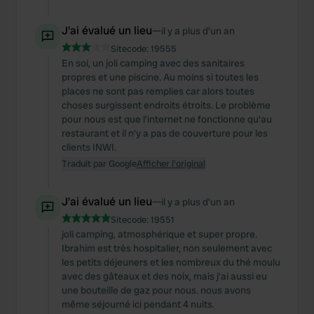
J'ai évalué un lieu
—
il y a plus d’un an
Sitecode:
19555
En soi, un joli camping avec des sanitaires
propres et une piscine. Au moins si toutes les
places ne sont pas remplies car alors toutes
choses surgissent endroits étroits. Le problème
pour nous est que l'internet ne fonctionne qu'au
restaurant et il n'y a pas de couverture pour les
clients INWI.
Traduit par Google
Afficher l'original
J'ai évalué un lieu
—
il y a plus d’un an
Sitecode:
19551
joli camping, atmosphérique et super propre.
Ibrahim est très hospitalier, non seulement avec
les petits déjeuners et les nombreux du thé moulu
avec des gâteaux et des noix, mais j'ai aussi eu
une bouteille de gaz pour nous. nous avons
même séjourné ici pendant 4 nuits.