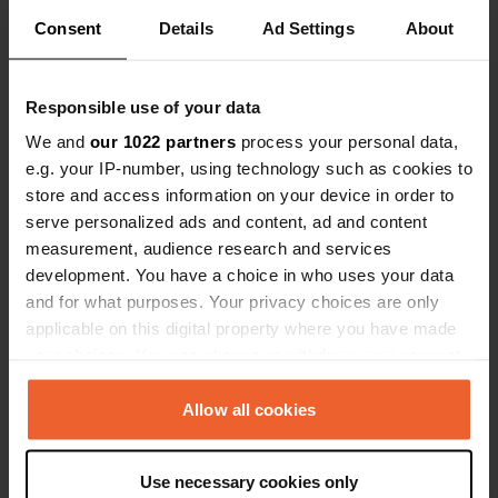
recommandé!!
Consent
Details
Ad Settings
About
Traduit par Google
Afficher l'original
J'ai évalué un lieu
—
il y a plus d’un an
Responsible use of your data
Sitecode:
26348
We and
our 1022 partners
process your personal data,
Potentiellement un joli camping, mais s'il est aussi
bondé qu'aujourd'hui, il l'est beaucoup moins.
e.g. your IP-number, using technology such as cookies to
Zagora est une jolie ville.
store and access information on your device in order to
Traduit par Google
Afficher l'original
serve personalized ads and content, ad and content
measurement, audience research and services
J'ai évalué un lieu
—
development. You have a choice in who uses your data
il y a plus d’un an
and for what purposes. Your privacy choices are only
Sitecode:
30440
Les installations sont médiocres comme
applicable on this digital property where you have made
d'habitude, mais le site semble attrayant. Oui, eau
your choices. You can change or withdraw your consent
et électricité. A proximité des commerces et
any time from the Cookie Declaration or by clicking on
restaurants.
the Privacy trigger icon.
Allow all cookies
Traduit par Google
Afficher l'original
If you allow, we would also like to:
J'ai évalué un lieu
—
il y a plus d’un an
Use necessary cookies only
Collect information about your geographical location