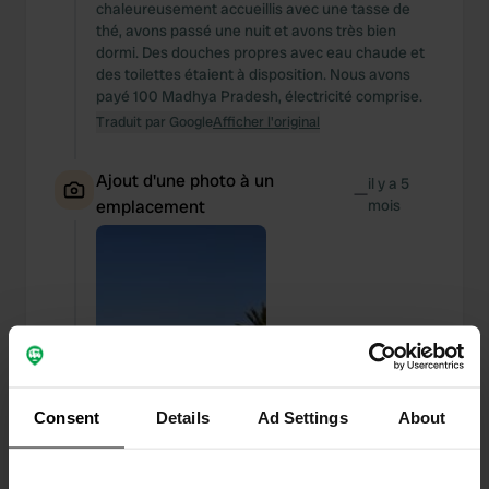
chaleureusement accueillis avec une tasse de
thé, avons passé une nuit et avons très bien
dormi. Des douches propres avec eau chaude et
des toilettes étaient à disposition. Nous avons
payé 100 Madhya Pradesh, électricité comprise.
Traduit par Google
Afficher l'original
Ajout d'une photo à un
il y a 5
—
emplacement
mois
Consent
Details
Ad Settings
About