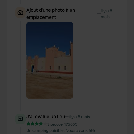
Ajout d'une photo à un
il y a 5
—
emplacement
mois
J'ai évalué un lieu
—
il y a 5 mois
Sitecode:
175055
Un camping paisible. Nous avons été