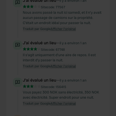
J'ai évalué un lieu
—
il y a environ 1 an
Sitecode:
77567
Nous avons passé la nuit ici samedi, et il n'y avait
aucun passage de camions sur la propriété.
C'était un endroit idéal pour passer la nuit.
Traduit par Google
Afficher l'original
J'ai évalué un lieu
—
il y a environ 1 an
Sitecode:
67748
Il s'agit uniquement d'une aire de repos. Il est
interdit d'y passer la nuit.
Traduit par Google
Afficher l'original
J'ai évalué un lieu
—
il y a environ 1 an
Sitecode:
156415
Vous payez 300 NOK sans électricité, 350 NOK
avec électricité. Super endroit pour une nuit.
Traduit par Google
Afficher l'original