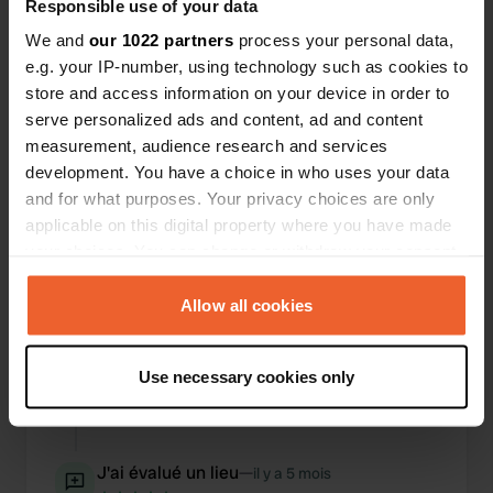
Responsible use of your data
We and
our 1022 partners
process your personal data,
e.g. your IP-number, using technology such as cookies to
Ajout d'une photo à un
il y a 5
—
store and access information on your device in order to
emplacement
mois
serve personalized ads and content, ad and content
measurement, audience research and services
development. You have a choice in who uses your data
and for what purposes. Your privacy choices are only
applicable on this digital property where you have made
your choices. You can change or withdraw your consent
any time from the Cookie Declaration or by clicking on
the Privacy trigger icon.
Allow all cookies
If you allow, we would also like to:
Use necessary cookies only
Collect information about your geographical location
which can be accurate to within several meters
Identify your device by actively scanning it for
specific characteristics (fingerprinting)
J'ai évalué un lieu
—
il y a 5 mois