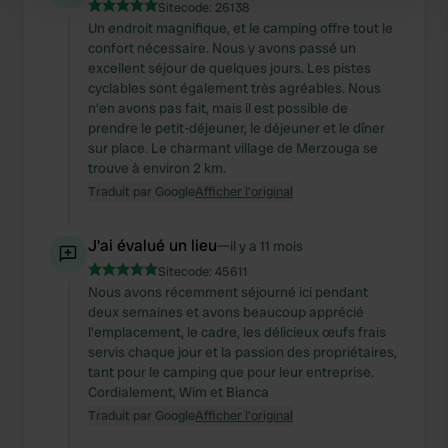
Find out more about how your personal data is processed
Sitecode:
26138
and set your preferences in the
Un endroit magnifique, et le camping offre tout le
details section
.
confort nécessaire. Nous y avons passé un
excellent séjour de quelques jours. Les pistes
We use cookies to personalise content and ads, to
cyclables sont également très agréables. Nous
provide social media features and to analyse our traffic.
n'en avons pas fait, mais il est possible de
We also share information about your use of our site with
prendre le petit-déjeuner, le déjeuner et le dîner
our social media, advertising and analytics partners who
sur place. Le charmant village de Merzouga se
trouve à environ 2 km.
may combine it with other information that you’ve
Traduit par Google
Afficher l'original
provided to them or that they’ve collected from your use
of their services.
J'ai évalué un lieu
—
il y a 11 mois
Sitecode:
45611
Nous avons récemment séjourné ici pendant
deux semaines et avons beaucoup apprécié
l'emplacement, le cadre, les délicieux œufs frais
servis chaque jour et la passion des propriétaires,
tant pour le camping que pour leur entreprise.
Cordialement, Wim et Bianca
Traduit par Google
Afficher l'original