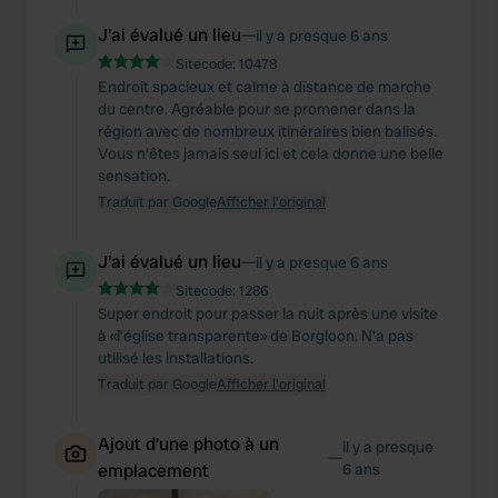
J'ai évalué un lieu
—
il y a presque 6 ans
Sitecode:
10478
Endroit spacieux et calme à distance de marche
du centre. Agréable pour se promener dans la
région avec de nombreux itinéraires bien balisés.
Vous n'êtes jamais seul ici et cela donne une belle
sensation.
Traduit par Google
Afficher l'original
J'ai évalué un lieu
—
il y a presque 6 ans
Sitecode:
1286
Super endroit pour passer la nuit après une visite
à «l'église transparente» de Borgloon. N'a pas
utilisé les installations.
Traduit par Google
Afficher l'original
Ajout d'une photo à un
il y a presque
—
emplacement
6 ans