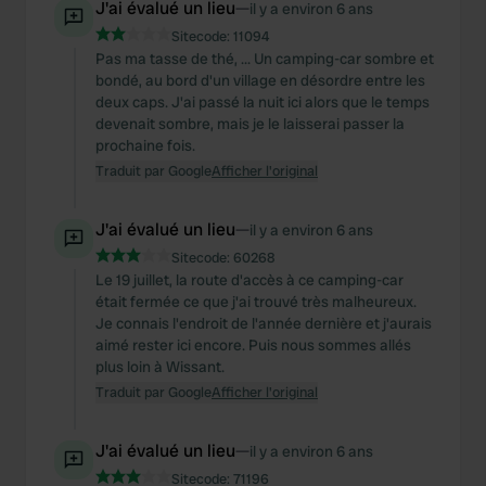
J'ai évalué un lieu
—
il y a environ 6 ans
Sitecode:
11094
Pas ma tasse de thé, ... Un camping-car sombre et
bondé, au bord d'un village en désordre entre les
deux caps. J'ai passé la nuit ici alors que le temps
devenait sombre, mais je le laisserai passer la
prochaine fois.
Traduit par Google
Afficher l'original
J'ai évalué un lieu
—
il y a environ 6 ans
Sitecode:
60268
Le 19 juillet, la route d'accès à ce camping-car
était fermée ce que j'ai trouvé très malheureux.
Je connais l'endroit de l'année dernière et j'aurais
aimé rester ici encore. Puis nous sommes allés
plus loin à Wissant.
Traduit par Google
Afficher l'original
J'ai évalué un lieu
—
il y a environ 6 ans
Sitecode:
71196