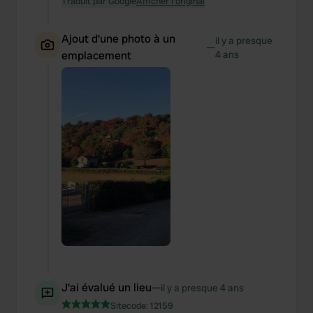
Traduit par Google
Afficher l'original
Ajout d'une photo à un
il y a presque
—
emplacement
4 ans
J'ai évalué un lieu
—
il y a presque 4 ans
Sitecode:
12159