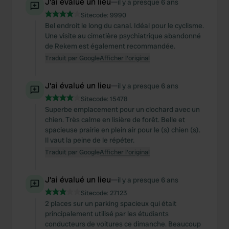
J'ai évalué un lieu
—
il y a presque 6 ans
Sitecode:
9990
Bel endroit le long du canal. Idéal pour le cyclisme.
Une visite au cimetière psychiatrique abandonné
de Rekem est également recommandée.
Traduit par Google
Afficher l'original
J'ai évalué un lieu
—
il y a presque 6 ans
Sitecode:
15478
Superbe emplacement pour un clochard avec un
chien. Très calme en lisière de forêt. Belle et
spacieuse prairie en plein air pour le (s) chien (s).
Il vaut la peine de le répéter.
Traduit par Google
Afficher l'original
J'ai évalué un lieu
—
il y a presque 6 ans
Sitecode:
27123
2 places sur un parking spacieux qui était
principalement utilisé par les étudiants
conducteurs de voitures ce dimanche. Beaucoup