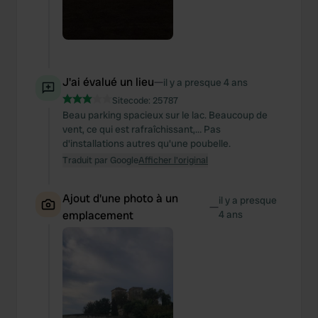
J'ai évalué un lieu
—
il y a presque 4 ans
Sitecode:
25787
Beau parking spacieux sur le lac. Beaucoup de
vent, ce qui est rafraîchissant,… Pas
d'installations autres qu'une poubelle.
Traduit par Google
Afficher l'original
Ajout d'une photo à un
il y a presque
—
emplacement
4 ans