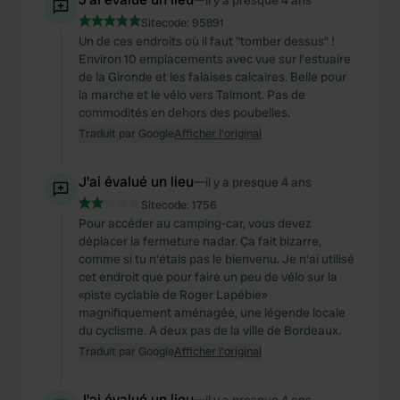
il y a presque 4 ans
Sitecode:
95891
Un de ces endroits où il faut "tomber dessus" !
Environ 10 emplacements avec vue sur l'estuaire
de la Gironde et les falaises calcaires. Belle pour
la marche et le vélo vers Talmont. Pas de
commodités en dehors des poubelles.
Traduit par Google
Afficher l'original
J'ai évalué un lieu
—
il y a presque 4 ans
Sitecode:
1756
Pour accéder au camping-car, vous devez
déplacer la fermeture nadar. Ça fait bizarre,
comme si tu n'étais pas le bienvenu. Je n'ai utilisé
cet endroit que pour faire un peu de vélo sur la
«piste cyclable de Roger Lapébie»
magnifiquement aménagée, une légende locale
du cyclisme. A deux pas de la ville de Bordeaux.
Traduit par Google
Afficher l'original
J'ai évalué un lieu
—