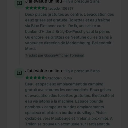
J'ai évalué un lieu
—
il y a presque 2 ans
Sitecode:
106837
Deux places gratuites au centre. L’évacuation des
eaux grises est gratuite. Toilettes et eau fraîche
via Blue Flot avec carte. De là, une visite au
bunker d'Hitler à Brûly-De-Peschy vaut la peine.
Ou encore les Grottes de Neptune ou les trains à
vapeur en direction de Mariembourg. Bel endroit!
Merci.
Traduit par Google
Afficher l'original
J'ai évalué un lieu
—
il y a presque 2 ans
Sitecode:
83046
Beau et spacieux emplacement de camping
gratuit avec toutes les commodités. Eaux grises
et évacuation des toilettes gratuites. Électricité et
eau via jetons à la machine. Espace pour de
nombreux campeurs sur des emplacements
spacieux et plats en bordure du village. Pistes
cyclables vers Maubeuge et Trélon à proximité. A
Trélon se trouve un écomusée sur l'artisanat du