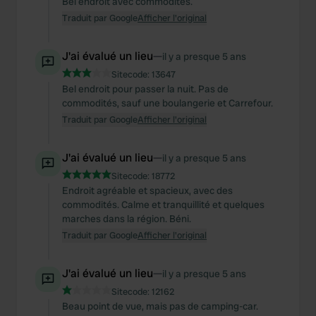
Bel endroit avec commodités.
We also share information about your use of our site with
Traduit par Google
Afficher l'original
our social media, advertising and analytics partners who
may combine it with other information that you’ve
provided to them or that they’ve collected from your use
J'ai évalué un lieu
—
il y a presque 5 ans
of their services.
Sitecode:
13647
Bel endroit pour passer la nuit. Pas de
commodités, sauf une boulangerie et Carrefour.
Traduit par Google
Afficher l'original
J'ai évalué un lieu
—
il y a presque 5 ans
Sitecode:
18772
Endroit agréable et spacieux, avec des
commodités. Calme et tranquillité et quelques
marches dans la région. Béni.
Traduit par Google
Afficher l'original
J'ai évalué un lieu
—
il y a presque 5 ans
Sitecode:
12162
Beau point de vue, mais pas de camping-car.