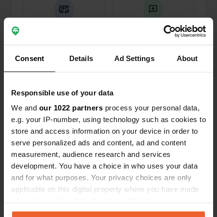
0
3
Lieux
Avis
Consent
Details
Ad Settings
About
Responsible use of your data
0
0
We and
our 1022 partners
process your personal data,
Changements
Photos
e.g. your IP-number, using technology such as cookies to
store and access information on your device in order to
serve personalized ads and content, ad and content
Chronologie des activités
measurement, audience research and services
development. You have a choice in who uses your data
Tous
Lieux
Photos
Avis
and for what purposes. Your privacy choices are only
applicable on this digital property where you have made
J'ai évalué un lieu
—
il y a 12 mois
your choices. You can change or withdraw your consent
any time from the Cookie Declaration or by clicking on
Sitecode:
7918