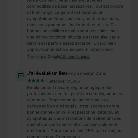
Notre camping : petit, calme et avec les
provide social media features and to analyse our traffic.
commodités de base nécessaires. Tout est propre
We also share information about your use of our site with
et bien rangé. Le gérant est détendu et
our social media, advertising and analytics partners who
sympathique. Nous voulions y rester deux nuits,
mais nous y sommes finalement restés six. De
may combine it with other information that you’ve
bonnes possibilités de vélo sont possibles, mais
provided to them or that they’ve collected from your use
une bonne condition physique est requise, car le
of their services.
terrain est parfois assez escarpé ! Un Lidl bien
approvisionné est à quelques minutes à vélo.
Traduit par Google
Afficher l'original
J'ai évalué un lieu
—
il y a environ 2 ans
Sitecode:
105993
Emplacement de camping aménagé par des
professionnels, en fait plutôt un camping pour les
campeurs. Emplacements pavés spacieux,
calmes et bien aménagés. Installations en ordre,
bonne connexion Wi-Fi et personnel détendu et
sympathique. Les installations de traitement des
déchets doivent encore être considérablement
améliorées. Prix un peu élevé, 28 €, taxe de séjour
comprise pour 2 personnes.