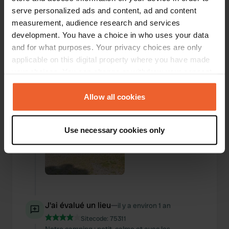
serve personalized ads and content, ad and content
Ajout d'une photo à un
measurement, audience research and services
il y a environ
—
emplacement
1 an
development. You have a choice in who uses your data
and for what purposes. Your privacy choices are only
applicable on this digital property where you have made
your choices. You can change or withdraw your consent
any time from the Cookie Declaration or by clicking on
the Privacy trigger icon.
Allow all cookies
If you allow, we would also like to:
Use necessary cookies only
Collect information about your geographical location
which can be accurate to within several meters
Identify your device by actively scanning it for
specific characteristics (fingerprinting)
Find out more about how your personal data is processed
and set your preferences in the
details section
.
J'ai évalué un lieu
—
il y a environ 1 an
Sitecode:
75311
We use cookies to personalise content and ads, to