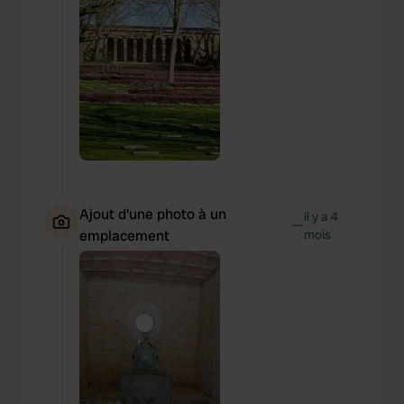
We also share information about your use of our site with
our social media, advertising and analytics partners who
may combine it with other information that you’ve
provided to them or that they’ve collected from your use
of their services.
Ajout d'une photo à un
il y a 4
—
emplacement
mois