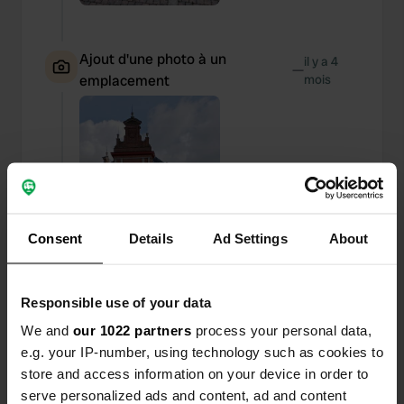
Ajout d'une photo à un
il y a 4
—
emplacement
mois
Consent
Details
Ad Settings
About
Responsible use of your data
We and
our 1022 partners
process your personal data,
e.g. your IP-number, using technology such as cookies to
store and access information on your device in order to
Ajout d'une photo à un
il y a 4
—
serve personalized ads and content, ad and content
emplacement
mois