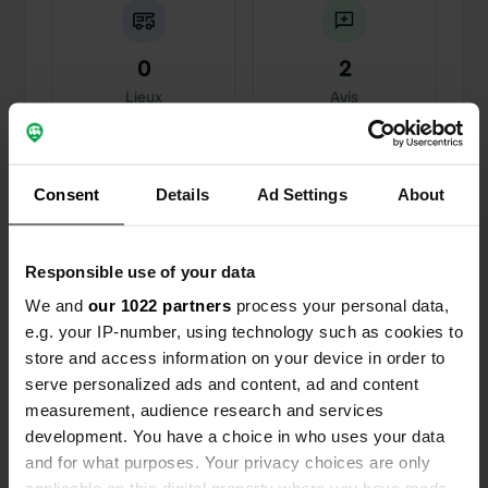
0
2
Lieux
Avis
Consent
Details
Ad Settings
About
0
0
Changements
Photos
Responsible use of your data
We and
our 1022 partners
process your personal data,
e.g. your IP-number, using technology such as cookies to
Chronologie des activités
store and access information on your device in order to
serve personalized ads and content, ad and content
Tous
Lieux
Photos
Avis
measurement, audience research and services
development. You have a choice in who uses your data
J'ai évalué un lieu
—
il y a environ 1 an
and for what purposes. Your privacy choices are only
Sitecode:
98377