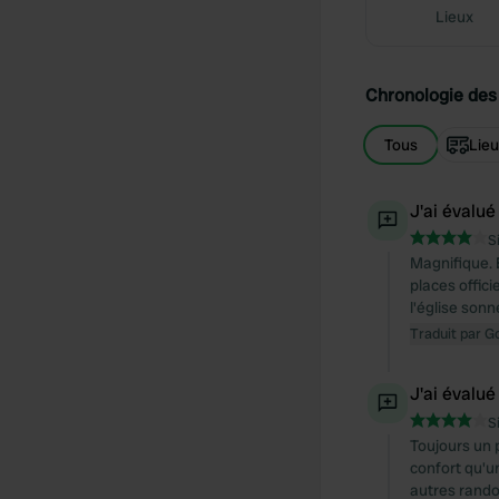
Lieux
Chronologie des 
Tous
Lie
J'ai évalué
S
Magnifique. 
places offici
l'église son
Traduit par G
J'ai évalué
S
Toujours un p
confort qu'u
autres randon