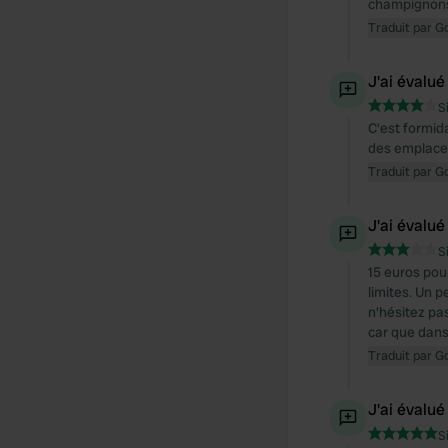
champignon
Traduit par G
J'ai évalué
S
C'est formid
des emplace
Traduit par G
J'ai évalué
S
15 euros pou
limites. Un p
n'hésitez pas
car que dan
Traduit par G
J'ai évalué
S