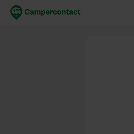
Réservez maintenant
Les meil
France
France
Italie
Italie
Espagne
Espagne
Allemagne
Allemagn
Voir tout...
Pays-Bas