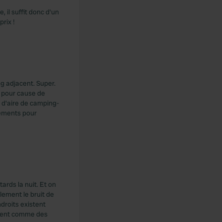
il suffit donc d'un
rix !
ng adjacent. Super.
d pour cause de
e d'aire de camping-
cements pour
tards la nuit. Et on
lement le bruit de
droits existent
ssent comme des