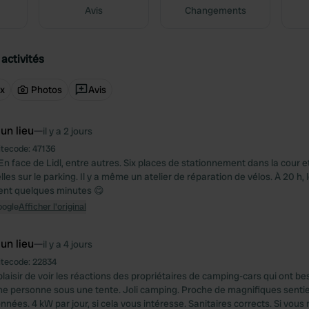
Avis
Changements
activités
ux
Photos
Avis
 un lieu
—
il y a 2 jours
itecode:
47136
En face de Lidl, entre autres. Six places de stationnement dans la cour e
elles sur le parking. Il y a même un atelier de réparation de vélos. À 20 h,
nent quelques minutes 😋
oogle
Afficher l'original
 un lieu
—
il y a 4 jours
itecode:
22834
laisir de voir les réactions des propriétaires de camping-cars qui ont be
ne personne sous une tente. Joli camping. Proche de magnifiques sentie
nées. 4 kW par jour, si cela vous intéresse. Sanitaires corrects. Si vous