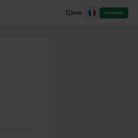
Aide
Connecter
Norvège
Portugal
Danemark
Croatie
Voir tout...