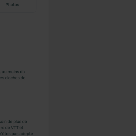
Photos
t au moins dix
 les cloches de
soin de plus de
rs de VTT et
 n'êtes pas adepte