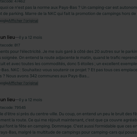
itecode:
47462
rquoi ce n'est pas la norme aux Pays-Bas ? Un camping-car est autonome, 
de parking. Marre de la NKC qui fait la promotion de campings hors de p
oogle
Afficher l'original
 un lieu
—
il y a 12 mois
itecode:
817
ts pour l'électricité. Je me suis garé à côté des 20 autres sur le parki
s soignée. On entend la route adjacente le matin, quand le trafic repren
tuit et avec toutes les commodités, donc 5 étoiles ; un excellent exempl
-Bas. NKC : Souhaitez-vous soutenir ce projet ? Et pas tous ces empla
s ? Nous avons 342 communes aux Pays-Bas…
oogle
Afficher l'original
 un lieu
—
il y a 12 mois
itecode:
79545
e d'être si près du centre-ville. Du coup, on entend un peu le bruit des fê
ement la route. Ce qui me réjouit maintenant, c'est que ça couvre agréab
qui font la fête en camping. Dommage. C'est aussi formidable que ces en
Pays-Bas, malgré la multitude de campings pour camping-cars qui pou