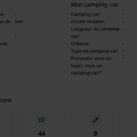
Mon camping-car
ge
:
-
Camping-car
:
-
ux de
non
Année-modèle
:
-
Longueur du camping-
-
-
car
:
uis
:
Châssis
:
-
Type de camping-car
:
-
Possédez-vous ou
-
louez-vous un
camping-car?
tions
44
9