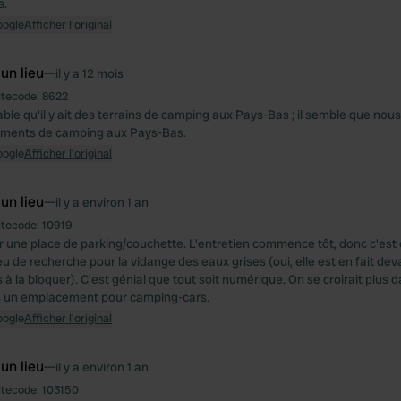
s.
oogle
Afficher l'original
 un lieu
—
il y a 12 mois
itecode:
8622
able qu'il y ait des terrains de camping aux Pays-Bas ; il semble que nou
ments de camping aux Pays-Bas.
oogle
Afficher l'original
 un lieu
—
il y a environ 1 an
itecode:
10919
r une place de parking/couchette. L'entretien commence tôt, donc c'est
eu de recherche pour la vidange des eaux grises (oui, elle est en fait deva
 à la bloquer). C'est génial que tout soit numérique. On se croirait plus
s un emplacement pour camping-cars.
oogle
Afficher l'original
 un lieu
—
il y a environ 1 an
itecode:
103150