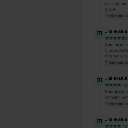
de l'autonomi
avant.
Traduit par G
J'ai évalué
S
Comme décrit
groupe d'int
non sur le ca
Traduit par G
J'ai évalué
S
Endroit symp
camping-cars
Traduit par G
J'ai évalué
S