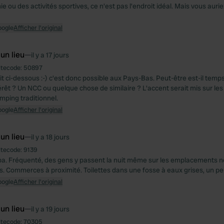
e ou des activités sportives, ce n'est pas l'endroit idéal. Mais vous aurie
oogle
Afficher l'original
 un lieu
—
il y a 17 jours
itecode:
50897
 ci-dessous :-) c'est donc possible aux Pays-Bas. Peut-être est-il temp
érêt ? Un NCC ou quelque chose de similaire ? L'accent serait mis sur le
mping traditionnel.
oogle
Afficher l'original
 un lieu
—
il y a 18 jours
itecode:
9139
a. Fréquenté, des gens y passent la nuit même sur les emplacements n
. Commerces à proximité. Toilettes dans une fosse à eaux grises, un pe
oogle
Afficher l'original
 un lieu
—
il y a 19 jours
itecode:
70305