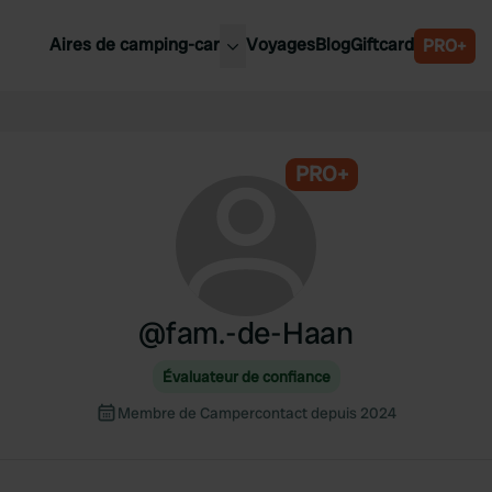
Aires de camping-car
Voyages
Blog
Giftcard
PRO+
leures aires de camping-car
Belgique
Slovénie
PRO+
Autriche
Suède
e
Suisse
@
fam.-de-Haan
Évaluateur de confiance
Membre de Campercontact depuis 2024