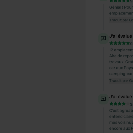
S
Génial ! Pou
emplacement 
Traduit par G
J'ai évalué
S
12 emplacemen
Aire de repo
travaux. Gra
car aux Pays
camping-car
Traduit par G
J'ai évalué
S
C'est agréabl
entend clair
mes voisins 
encore aux 