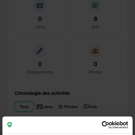
0
8
Lieux
Avis
0
0
Changements
Photos
Chronologie des activités
Tous
Lieux
Photos
Avis
J'ai évalué un lieu
—
il y a environ 1 an
Sitecode:
30466