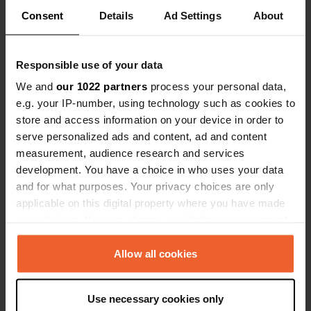
actuellement fermé pour rénovation
Consent
Details
Ad Settings
About
Traduit par Google
Afficher l'original
J'ai évalué un lieu
—
il y a environ 2 ans
Responsible use of your data
Sitecode:
7778
We and
our 1022 partners
process your personal data,
L'endroit vaut le détour. Le manager a tout sous
e.g. your IP-number, using technology such as cookies to
contrôle. Il en conduit un pour 15 euros par
store and access information on your device in order to
personne. P. aux temples et vient vous chercher à
l'heure après 3 heures. ACSI est accepté. 19 euros
serve personalized ads and content, ad and content
la nuit. Le soir, vous pouvez commander à la
measurement, audience research and services
boulangerie. LA MER est à vos pieds. Que veux-tu
development. You have a choice in who uses your data
de plus
and for what purposes. Your privacy choices are only
Traduit par Google
Afficher l'original
applicable on this digital property where you have made
your choices. You can change or withdraw your consent
J'ai évalué un lieu
—
il y a environ 2 ans
any time from the Cookie Declaration or by clicking on
Sitecode:
57731
the Privacy trigger icon.
Allow all cookies
Le pitch est ouvert et accepte l'ACSI. Nous avons
payé 23 euros aujourd'hui.
If you allow, we would also like to:
Traduit par Google
Afficher l'original
Use necessary cookies only
Collect information about your geographical location