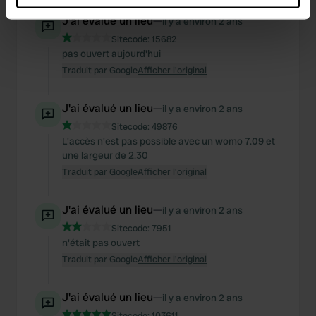
which can be accurate to within several meters
J'ai évalué un lieu
—
il y a environ 2 ans
Identify your device by actively scanning it for
Sitecode:
15682
specific characteristics (fingerprinting)
pas ouvert aujourd'hui
Find out more about how your personal data is processed
Traduit par Google
Afficher l'original
and set your preferences in the
details section
.
J'ai évalué un lieu
—
il y a environ 2 ans
We use cookies to personalise content and ads, to
Sitecode:
49876
provide social media features and to analyse our traffic.
L'accès n'est pas possible avec un womo 7.09 et
We also share information about your use of our site with
une largeur de 2.30
our social media, advertising and analytics partners who
Traduit par Google
Afficher l'original
may combine it with other information that you’ve
provided to them or that they’ve collected from your use
J'ai évalué un lieu
—
il y a environ 2 ans
of their services.
Sitecode:
7951
n'était pas ouvert
Traduit par Google
Afficher l'original
J'ai évalué un lieu
—
il y a environ 2 ans
Sitecode:
103611