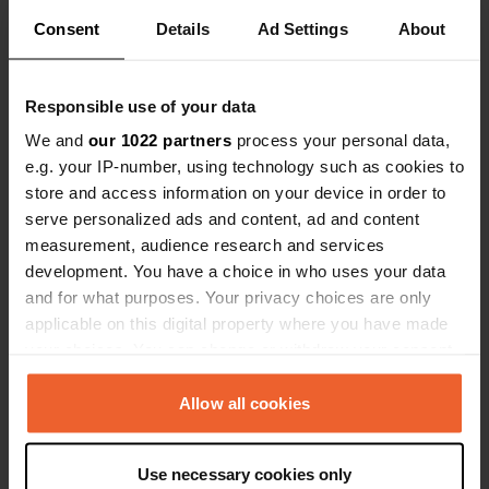
Consent
Details
Ad Settings
About
0
1
Lieux
Avis
Responsible use of your data
We and
our 1022 partners
process your personal data,
e.g. your IP-number, using technology such as cookies to
store and access information on your device in order to
serve personalized ads and content, ad and content
0
0
measurement, audience research and services
Changements
Photos
development. You have a choice in who uses your data
and for what purposes. Your privacy choices are only
applicable on this digital property where you have made
Chronologie des activités
your choices. You can change or withdraw your consent
any time from the Cookie Declaration or by clicking on
Tous
Lieux
Photos
Avis
the Privacy trigger icon.
Allow all cookies
J'ai évalué un lieu
—
il y a environ 1 an
If you allow, we would also like to:
Use necessary cookies only
Sitecode:
14054
Collect information about your geographical location