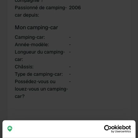
compagnie ?
Passionné de camping-
2006
car depuis
:
Mon camping-car
Camping-car
:
-
Année-modèle
:
-
Longueur du camping-
-
car
:
Châssis
:
-
Type de camping-car
:
-
Possédez-vous ou
-
louez-vous un camping-
car?
Mes contributions