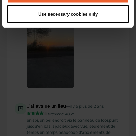
—
emplacement
ans
If you allow, we would also like to:
Use necessary cookies only
Collect information about your geographical location
which can be accurate to within several meters
Identify your device by actively scanning it for
specific characteristics (fingerprinting)
Find out more about how your personal data is processed
and set your preferences in the
details section
.
We use cookies to personalise content and ads, to
provide social media features and to analyse our traffic.
We also share information about your use of our site with
our social media, advertising and analytics partners who
may combine it with other information that you’ve
provided to them or that they’ve collected from your use
J'ai évalué un lieu
—
il y a plus de 2 ans
of their services.
Sitecode:
4862
en soi, un bel endroit via le panneau de loospunt
jusqu'en bas, spacieux avec vue, seulement de
temps en temps beaucoup d'aboiements de