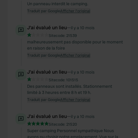
Un panneau interdit le camping.
Traduit par Google
Afficher l'original
J'ai évalué un lieu
—
il y a 10 mois
Sitecode:
21539
malheureusement pas disponible pour le moment
en raison de la foire
Traduit par Google
Afficher l'original
J'ai évalué un lieu
—
il y a 10 mois
Sitecode:
101515
Des panneaux sont installés. Stationnement
limité à 3 heures entre 8 h et 19 h.
Traduit par Google
Afficher l'original
J'ai évalué un lieu
—
il y a 10 mois
Sitecode:
21520
Super camping Personnel sympathique Nous
avons pu choisir notre emplacement. Vue sur la