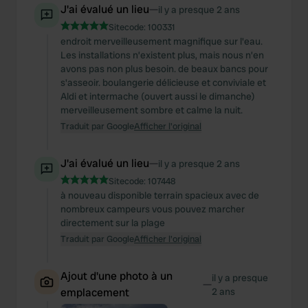
J'ai évalué un lieu
—
il y a presque 2 ans
Sitecode:
100331
endroit merveilleusement magnifique sur l'eau.
Les installations n’existent plus, mais nous n’en
avons pas non plus besoin. de beaux bancs pour
s'asseoir. boulangerie délicieuse et conviviale et
Aldi et intermache (ouvert aussi le dimanche)
merveilleusement sombre et calme la nuit.
Traduit par Google
Afficher l'original
J'ai évalué un lieu
—
il y a presque 2 ans
Sitecode:
107448
à nouveau disponible terrain spacieux avec de
nombreux campeurs vous pouvez marcher
directement sur la plage
Traduit par Google
Afficher l'original
Ajout d'une photo à un
il y a presque
—
emplacement
2 ans