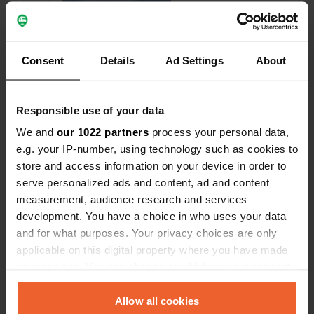
Consent
Details
Ad Settings
About
Responsible use of your data
We and
our 1022 partners
process your personal data,
e.g. your IP-number, using technology such as cookies to
J'ai évalué un lieu
—
il y a presque 2 ans
store and access information on your device in order to
Sitecode:
108159
serve personalized ads and content, ad and content
le camping a l'air sympa malheureusement
seulement 300 watts d'électricité et la piscine
measurement, audience research and services
n'est pas toujours ouverte, désormais seulement
development. You have a choice in who uses your data
du vendredi au dimanche à certaines heures. les
and for what purposes. Your privacy choices are only
endroits et les routes sont étroits avec un
applicable on this digital property where you have made
camping-car de 7,5 m
your choices. You can change or withdraw your consent
Traduit par Google
Afficher l'original
any time from the Cookie Declaration or by clicking on
the Privacy trigger icon.
Allow all cookies
Ajout d'une photo à un
il y a plus de 2