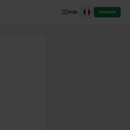
Aide
Connecter
Norvège
Portugal
Danemark
Croatie
Voir tout...