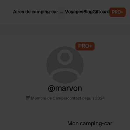
Aires de camping-car
Voyages
Blog
Giftcard
PRO+
leures aires de camping-car
Belgique
Slovénie
PRO+
Autriche
Suède
e
Suisse
@
marvon
Membre de Campercontact depuis 2024
Mon camping-car