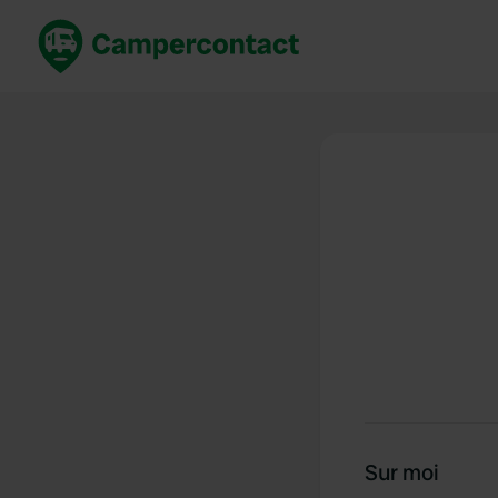
Réservez maintenant
Les meil
France
France
Italie
Italie
Espagne
Espagne
Allemagne
Allemagn
Voir tout...
Pays-Bas
Sur moi