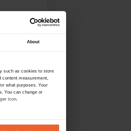
About
t. Personnel
oximité avec les
y such as cookies to store
nd content measurement,
for what purposes. Your
es. You can change or
ger icon.
é aux grands
eral meters