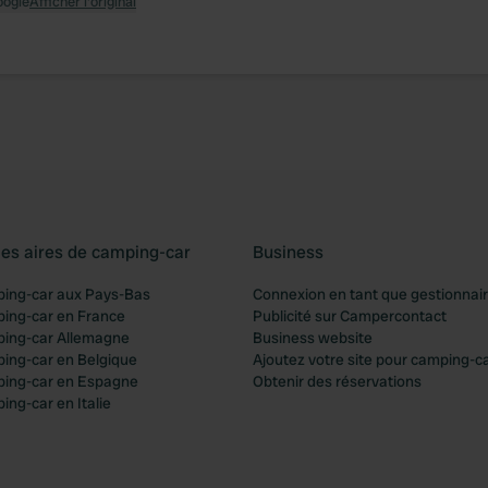
oogle
Afficher l'original
les aires de camping-car
Business
ping-car aux Pays-Bas
Connexion en tant que gestionnai
ping-car en France
Publicité sur Campercontact
ping-car Allemagne
Business website
ping-car en Belgique
Ajoutez votre site pour camping-c
ping-car en Espagne
Obtenir des réservations
ing-car en Italie