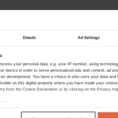
activités
ux
Photos
Avis
Details
Ad Settings
 un lieu
—
il y a environ 2 mois
itecode:
49340
séjourné ici longtemps. Emplacements spacieux dans un cadre verdoyan
a
bonne cuisine, cadre magnifique (idéal pour le vélo). Petite épicerie à pr
première nécessité. Super !
ocess your personal data, e.g. your IP-number, using technolog
oogle
Afficher l'original
ur device in order to serve personalized ads and content, ad a
ces development. You have a choice in who uses your data and 
 un lieu
—
licable on this digital property where you have made your choic
il y a environ 1 an
e from the Cookie Declaration or by clicking on the Privacy trig
itecode:
96066
 des autres avis : chaleureux, convivial et décoré avec style. Déconseill
 restaurant n'ouvre que tard dans la saison.
e to:
oogle
Afficher l'original
t your geographical location which can be accurate to within sev
tively scanning it for specific characteristics (fingerprinting)