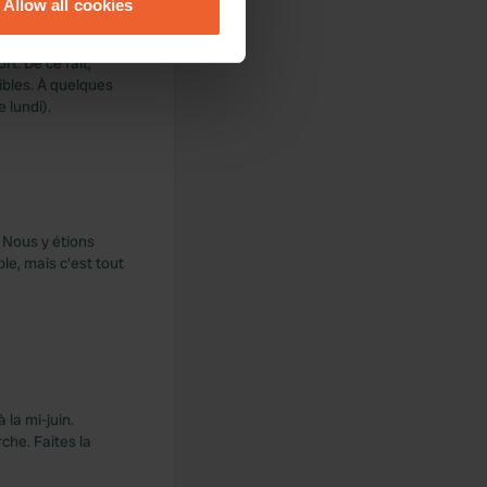
Allow all cookies
ails section
.
. De ce fait,
se our traffic. We also share
ibles. À quelques
ers who may combine it with
 lundi).
 services.
 Nous y étions
le, mais c'est tout
la mi-juin.
che. Faites la