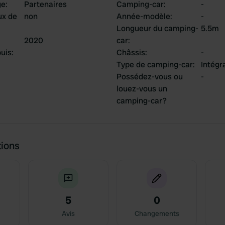
ge
:
Partenaires
Camping-car
:
-
ux de
non
Année-modèle
:
-
Longueur du camping-
5.5m
2020
car
:
uis
:
Châssis
:
-
Type de camping-car
:
Intégr
Possédez-vous ou
-
louez-vous un
camping-car?
tions
5
0
Avis
Changements