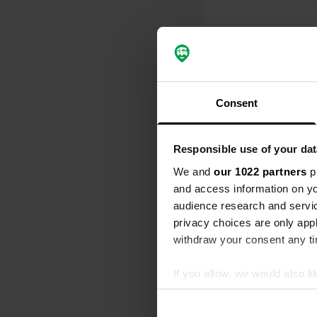
Chronologie des 
Tous
Lie
Consent
J'ai évalué
S
Nous avons 
Responsible use of your dat
accueillant, 
produits de 
We and
our 1022 partners
pr
Traduit par G
and access information on yo
audience research and servi
J'ai évalué
privacy choices are only app
withdraw your consent any tim
S
Confirmation
campeurs, le
If you allow, we would also lik
Traduit par G
Collect information abou
Identify your device by ac