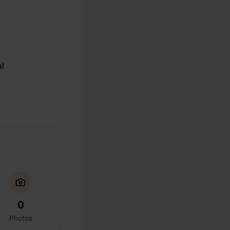
al
0
Photos