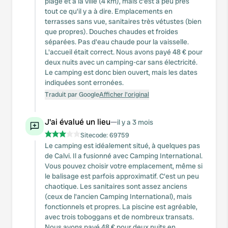
plage et à la ville (4 km), mais c'est à peu près
tout ce qu'il y a à dire. Emplacements en
terrasses sans vue, sanitaires très vétustes (bien
que propres). Douches chaudes et froides
séparées. Pas d'eau chaude pour la vaisselle.
L'accueil était correct. Nous avons payé 48 € pour
deux nuits avec un camping-car sans électricité.
Le camping est donc bien ouvert, mais les dates
indiquées sont erronées.
Traduit par Google
Afficher l'original
J'ai évalué un lieu
—
il y a 3 mois
Sitecode:
69759
Le camping est idéalement situé, à quelques pas
de Calvi. Il a fusionné avec Camping International.
Vous pouvez choisir votre emplacement, même si
le balisage est parfois approximatif. C'est un peu
chaotique. Les sanitaires sont assez anciens
(ceux de l'ancien Camping International), mais
fonctionnels et propres. La piscine est agréable,
avec trois toboggans et de nombreux transats.
Nous avons payé 48 € pour deux nuits en