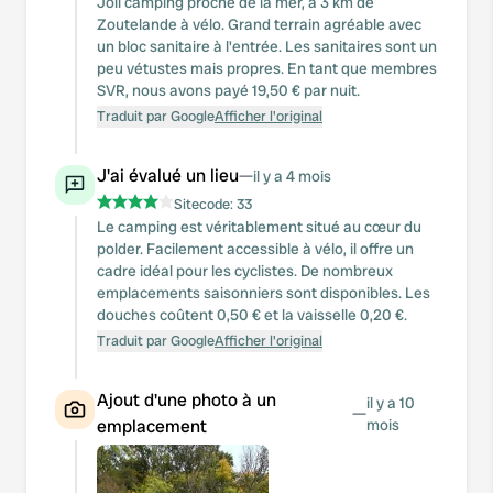
Joli camping proche de la mer, à 3 km de
Zoutelande à vélo. Grand terrain agréable avec
un bloc sanitaire à l'entrée. Les sanitaires sont un
peu vétustes mais propres. En tant que membres
SVR, nous avons payé 19,50 € par nuit.
Traduit par Google
Afficher l'original
J'ai évalué un lieu
—
il y a 4 mois
Sitecode:
33
Le camping est véritablement situé au cœur du
polder. Facilement accessible à vélo, il offre un
cadre idéal pour les cyclistes. De nombreux
emplacements saisonniers sont disponibles. Les
douches coûtent 0,50 € et la vaisselle 0,20 €.
Traduit par Google
Afficher l'original
Ajout d'une photo à un
il y a 10
—
emplacement
mois