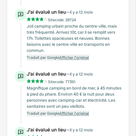
J'ai évalué un lieu
—
il y a 12 mois
Sitecode:
28724
Joli camping urbain proche du centre-ville, mais
très fréquenté. Arrivez tôt, car il se remplit vers
17h. Toilettes spacieuses et neuves. Bonnes
liaisons avec le centre-ville en transports en
commun.
Traduit par Google
Afficher l'original
J'ai évalué un lieu
—
il y a 12 mois
Sitecode:
77391
Magnifique camping en bord de mer, à 45 minutes
à pied du phare. Environ 40 € la nuit pour deux
personnes avec camping-car et électricité. Les
sanitaires sont un peu vieillots.
Traduit par Google
Afficher l'original
J'ai évalué un lieu
—
il y a 12 mois