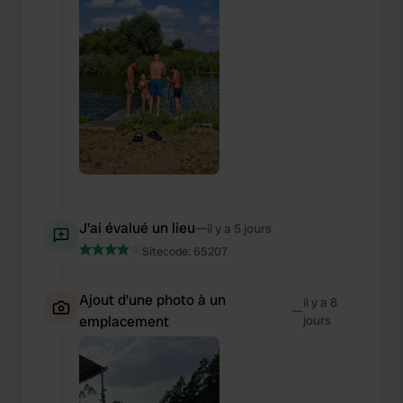
J'ai évalué un lieu
—
il y a 5 jours
Sitecode:
65207
Ajout d'une photo à un
il y a 8
—
emplacement
jours