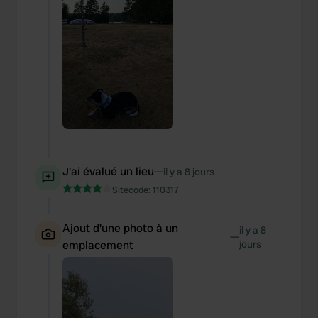
J'ai évalué un lieu
—
il y a 8 jours
Sitecode:
110317
Ajout d'une photo à un
il y a 8
—
emplacement
jours