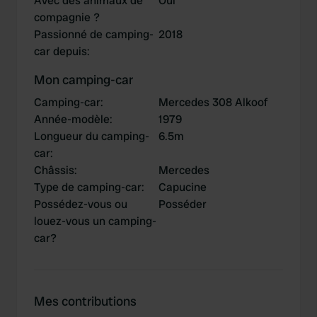
Avec des animaux de
Oui
compagnie ?
Passionné de camping-
2018
car depuis
:
Mon camping-car
Camping-car
:
Mercedes 308 Alkoof
Année-modèle
:
1979
Longueur du camping-
6.5m
car
:
Châssis
:
Mercedes
Type de camping-car
:
Capucine
Possédez-vous ou
Posséder
louez-vous un camping-
car?
Mes contributions