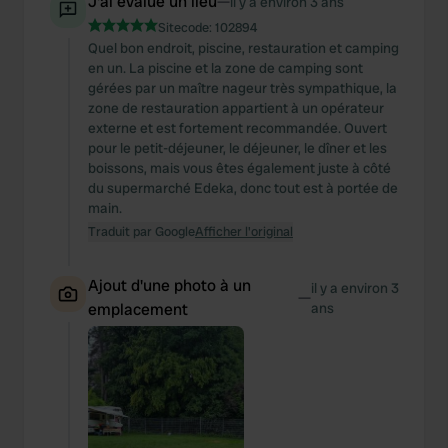
J'ai évalué un lieu
—
il y a environ 3 ans
Sitecode:
102894
Quel bon endroit, piscine, restauration et camping
en un. La piscine et la zone de camping sont
gérées par un maître nageur très sympathique, la
zone de restauration appartient à un opérateur
externe et est fortement recommandée. Ouvert
pour le petit-déjeuner, le déjeuner, le dîner et les
boissons, mais vous êtes également juste à côté
du supermarché Edeka, donc tout est à portée de
main.
Traduit par Google
Afficher l'original
Ajout d'une photo à un
il y a environ 3
—
emplacement
ans