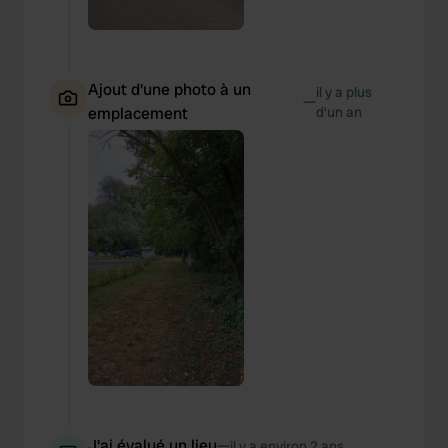
Ajout d'une photo à un
il y a plus
—
emplacement
d’un an
J'ai évalué un lieu
—
il y a environ 2 ans