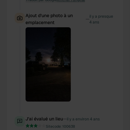
Ajout d'une photo à un
il y a presque
—
emplacement
4 ans
J'ai évalué un lieu
—
il y a environ 4 ans
Sitecode:
100638