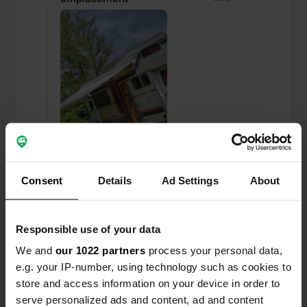
Consent
Details
Ad Settings
About
J'ai évalué un lieu
—
il y a environ 3 ans
Responsible use of your data
Sitecode:
97485
We and
our 1022 partners
process your personal data,
Un camping qui nous tient tout de suite à cœur.
e.g. your IP-number, using technology such as cookies to
Rustique, dur, têtu, libre... profitez-en. Les
store and access information on your device in order to
sanitaires sont peut-être un peu trop étroits en
haute saison, mais c'est aussi le seul bémol. Beau
serve personalized ads and content, ad and content