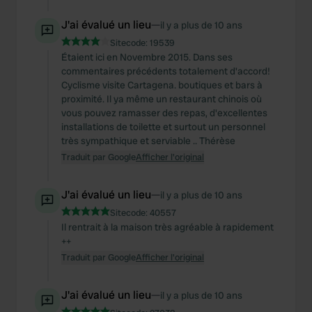
J'ai évalué un lieu
—
il y a plus de 10 ans
Sitecode:
19539
Étaient ici en Novembre 2015. Dans ses
commentaires précédents totalement d'accord!
Cyclisme visite Cartagena. boutiques et bars à
proximité. Il ya même un restaurant chinois où
vous pouvez ramasser des repas, d'excellentes
installations de toilette et surtout un personnel
très sympathique et serviable .. Thérèse
Traduit par Google
Afficher l'original
J'ai évalué un lieu
—
il y a plus de 10 ans
Sitecode:
40557
Il rentrait à la maison très agréable à rapidement
++
Traduit par Google
Afficher l'original
J'ai évalué un lieu
—
il y a plus de 10 ans