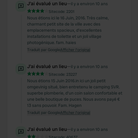
J'ai évalué un lieu
—
il y a environ 10 ans
Sitecode:
2201
Nous étions ici le 16 Juin, 2016. Très calme,
charmant petit site de la ville avec des
emplacements spacieux, d'excellentes
installations de toilette et un joli village
photogénique. fam. haies
Traduit par Google
Afficher l'original
J'ai évalué un lieu
—
il y a environ 10 ans
Sitecode:
23227
Nous étions 15 Juin 2016.in ici un joli petit
omgevinig situé, bien entretenu le camping SVR.
superbe plomberie, d'un coin salon confortable et
une belle boutique de puces. Nous avons payé €
13 sans pouvoir. Fam. Hagen
Traduit par Google
Afficher l'original
J'ai évalué un lieu
—
il y a environ 10 ans
Sitecode:
40637