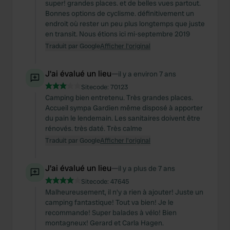
We also share information about your use of our site with
super! grandes places. et de belles vues partout.
Bonnes options de cyclisme. définitivement un
our social media, advertising and analytics partners who
endroit où rester un peu plus longtemps que juste
may combine it with other information that you’ve
en transit. Nous étions ici mi-septembre 2019
provided to them or that they’ve collected from your use
Traduit par Google
Afficher l'original
of their services.
J'ai évalué un lieu
—
il y a environ 7 ans
Sitecode:
70123
Camping bien entretenu. Très grandes places.
Accueil sympa Gardien même disposé à apporter
du pain le lendemain. Les sanitaires doivent être
rénovés. très daté. Très calme
Traduit par Google
Afficher l'original
J'ai évalué un lieu
—
il y a plus de 7 ans
Sitecode:
47645
Malheureusement, il n'y a rien à ajouter! Juste un
camping fantastique! Tout va bien! Je le
recommande! Super balades à vélo! Bien
montagneux! Gerard et Carla Hagen.