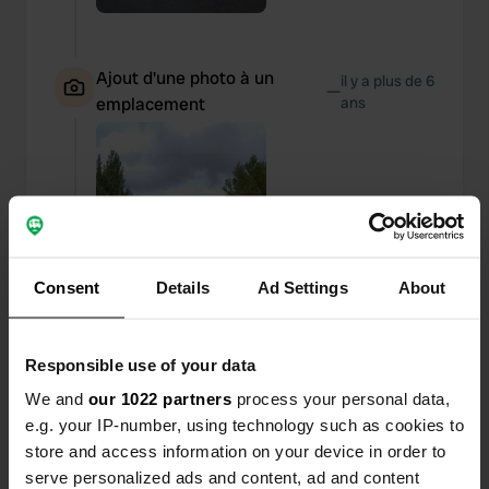
Ajout d'une photo à un
il y a plus de 6
—
emplacement
ans
Consent
Details
Ad Settings
About
Responsible use of your data
We and
our 1022 partners
process your personal data,
e.g. your IP-number, using technology such as cookies to
store and access information on your device in order to
J'ai évalué un lieu
—
il y a plus de 6 ans
serve personalized ads and content, ad and content