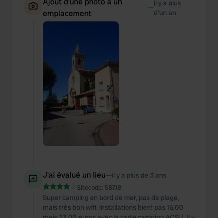
Ajout d'une photo à un
il y a plus
—
emplacement
d’un an
J'ai évalué un lieu
—
il y a plus de 3 ans
Sitecode:
58718
Super camping en bord de mer, pas de plage,
mais très bon wifi. installations bien! pas 16,00
mais 23,00 euros avec la carte camping ACSI !. Il y