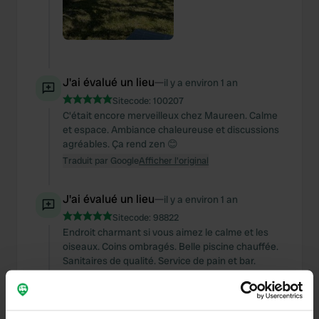
J'ai évalué un lieu
—
il y a environ 1 an
Sitecode:
100207
C'était encore merveilleux chez Maureen. Calme
et espace. Ambiance chaleureuse et discussions
agréables. Ça rend zen 😊
Traduit par Google
Afficher l'original
J'ai évalué un lieu
—
il y a environ 1 an
Sitecode:
98822
Endroit charmant si vous aimez le calme et les
oiseaux. Coins ombragés. Belle piscine chauffée.
Sanitaires de qualité. Service de pain et bar.
Accueil chaleureux et serviable. Cadre
magnifique.
Traduit par Google
Afficher l'original