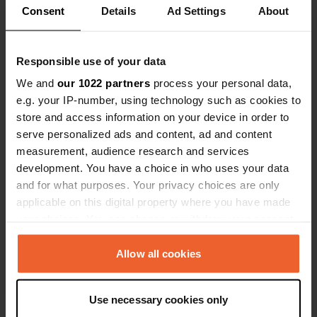
Consent
Details
Ad Settings
About
J'ai évalué un lieu
—
il y a environ 1 an
Sitecode:
2058
Camping calme au bord de la Saône. Nombreux
Responsible use of your data
arbres, donc beaucoup d'ombre. Terrain
We and
our 1022 partners
process your personal data,
potentiellement marécageux par temps humide.
e.g. your IP-number, using technology such as cookies to
Réception bien agencée, même sans personnel.
Réservations possibles. Sanitaires propres mais
store and access information on your device in order to
un peu vétustes. Restaurant sur place, carte
serve personalized ads and content, ad and content
simple mais raffinée.
measurement, audience research and services
Traduit par Google
Afficher l'original
development. You have a choice in who uses your data
and for what purposes. Your privacy choices are only
J'ai évalué un lieu
—
il y a environ 1 an
applicable on this digital property where you have made
Sitecode:
102960
your choices. You can change or withdraw your consent
Prix épicé. Mais sinon tout va bien.
any time from the Cookie Declaration or by clicking on
Traduit par Google
Afficher l'original
the Privacy trigger icon.
Allow all cookies
J'ai évalué un lieu
—
il y a environ 1 an
If you allow, we would also like to:
Use necessary cookies only
Sitecode:
46811
Collect information about your geographical location