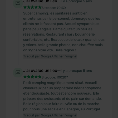
J'ai évalué un lieu
—
il y a presque 5 ans
Sitecode:
70139
Super camping. les sanitaires sont bien
entretenus par le personnel, dommage que les
clients ne le fassent pas. Accueil sympathique,
parle peu anglais. Dame qui fait un peu les
réservations. Restaurant / bar / boulangerie
confortable, etc. Beaucoup de locaux quand nous
y étions. belle grande piscine, non chauffée mais
on s'y habitue vite. Belle région !
Traduit par Google
Afficher l'original
J'ai évalué un lieu
—
il y a presque 5 ans
Sitecode:
100207
Petit camping magnifiquement situé. Accueil
chaleureux par un propriétaire néerlandophone
et enthousiaste. tout est encore nouveau. Elle
prépare des croissants et du pain sur demande.
Belle région pour faire du vélo ou de la marche.
pour nous une escale en Espagne, au Portugal.
Traduit par Google
Afficher l'original