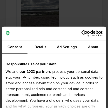
Consent
Details
Ad Settings
About
Ajout d'une photo à un
il y a plus de 6
Responsible use of your data
—
emplacement
ans
We and
our 1022 partners
process your personal data,
e.g. your IP-number, using technology such as cookies to
store and access information on your device in order to
serve personalized ads and content, ad and content
measurement, audience research and services
development. You have a choice in who uses your data
and for what purposes. Your privacy choices are only