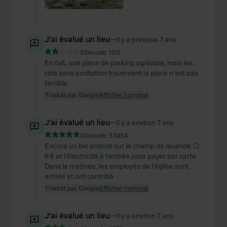
provided to them or that they’ve collected from your use
of their services.
J'ai évalué un lieu
—
il y a presque 7 ans
Sitecode:
1011
En fait, une place de parking agréable, mais les
rats sans excitation traversent la place n’est pas
terrible
Traduit par Google
Afficher l'original
J'ai évalué un lieu
—
il y a environ 7 ans
Sitecode:
53454
Encore un bel endroit sur le champ de lavande 😏
6 € et l'électricité à l'entrée pour payer par carte.
Dans la matinée, les employés de l'église sont
entrés et ont contrôlé
Traduit par Google
Afficher l'original
J'ai évalué un lieu
—
il y a environ 7 ans