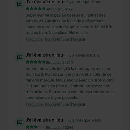
J'ai évalué un lieu
—
il y a presque 8 ans
Sitecode:
56172
Super sympa si pas au dessus du golf et des
amateurs. Gardez une balle de golf comme
souvenir après avoir frappé la voiture. Merci Kfk
tout va bien. Nice place Aldi en ville.
Traduit par Google
Afficher l'original
J'ai évalué un lieu
—
il y a environ 8 ans
Sitecode:
24340
Venant de la ville jusqu'à la montagne, mais tout
droit sorti. Placez sur une prairie et à côté de ce
parking marqué. Nous étions avec un gros Womo
ici. Pour nous en face du château trop étroit et
très oblique. Eau dans la cour de récréation sans
connexion de tuyau possible.
Traduit par Google
Afficher l'original
J'ai évalué un lieu
—
il y a presque 9 ans
Sitecode:
50344