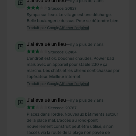
J'ai évalué un lieu
—
il y a plus de 7 ans
Sitecode:
20627
Sympa sur l'eau. Le village est une décharge.
Belle boulangerie dessus. Pour se détendre bien.
Traduit par Google
Afficher l'original
J'ai évalué un lieu
—
il y a plus de 7 ans
Sitecode:
62404
L'endroit est ok. Douches chaudes. Power bad
mais avec un appareil pour stable 230 v ça
marche. Les chats et les chiens sont chassés par
l'opérateur. Meilleur internet
Traduit par Google
Afficher l'original
J'ai évalué un lieu
—
il y a plus de 7 ans
Sitecode:
20767
Placez dans l'ordre. Nouveaux bâtiments autour
de la place mal. L'accès au rond-point
nouvellement construit peut être utilisé, sinon
l'accès via la route de la plage non pavée de