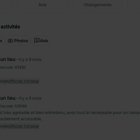
Avis
Changements
activités
ux
Photos
Avis
 un lieu
—
il y a 9 mois
itecode:
97435
oogle
Afficher l'original
 un lieu
—
il y a 9 mois
itecode:
53096
très agréable et bien entretenu, avec tout le nécessaire pour un camp
facilement accessible.
oogle
Afficher l'original