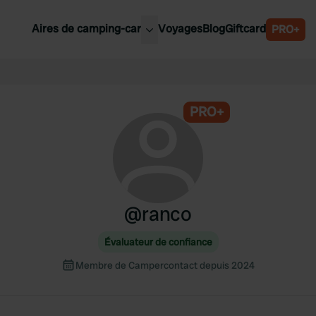
Aires de camping-car
Voyages
Blog
Giftcard
PRO+
leures aires de camping-car
Belgique
Slovénie
PRO+
Autriche
Suède
e
Suisse
@
ranco
Évaluateur de confiance
Membre de Campercontact depuis 2024