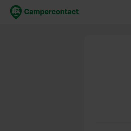
Réservez maintenant
Les meil
France
France
Italie
Italie
Espagne
Espagne
Allemagne
Allemagn
Voir tout...
Pays-Bas