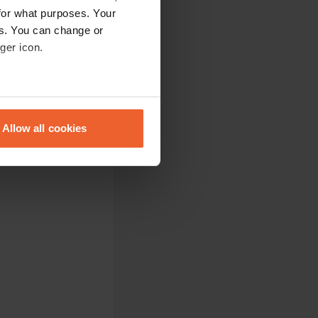
for what purposes. Your
es. You can change or
ger icon.
eral meters
Allow all cookies
ails section
.
se our traffic. We also share
ers who may combine it with
 services.