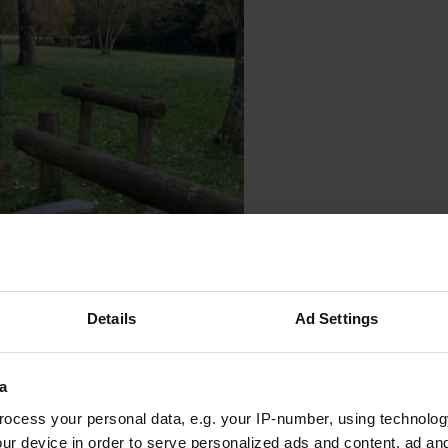
e photo à un emplacement
—
il y a 10 mois
Details
Ad Settings
a
ocess your personal data, e.g. your IP-number, using technolog
ur device in order to serve personalized ads and content, ad a