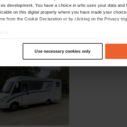
ces development. You have a choice in who uses your data and 
licable on this digital property where you have made your choic
e from the Cookie Declaration or by clicking on the Privacy trig
e to:
t your geographical location which can be accurate to within sev
tively scanning it for specific characteristics (fingerprinting)
e photo à un emplacement
—
il y a 10 mois
Use necessary cookies only
 personal data is processed and set your preferences in the
det
e content and ads, to provide social media features and to analy
 our site with our social media, advertising and analytics partn
 provided to them or that they’ve collected from your use of their