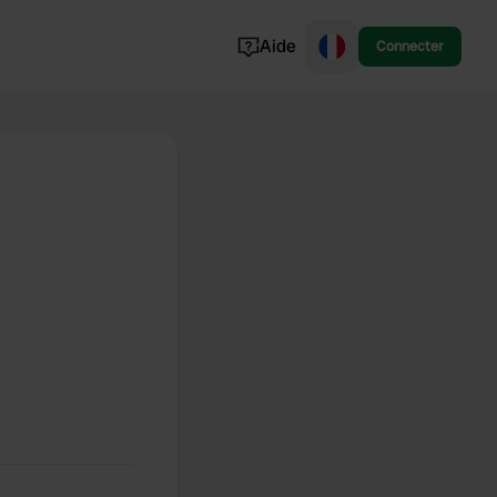
Aide
Connecter
Norvège
Portugal
Danemark
Croatie
Voir tout...