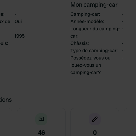
Mon camping-car
ge
:
-
Camping-car
:
-
ux de
Oui
Année-modèle
:
-
Longueur du camping-
-
1995
car
:
uis
:
Châssis
:
-
Type de camping-car
:
-
Possédez-vous ou
-
louez-vous un
camping-car?
tions
46
0