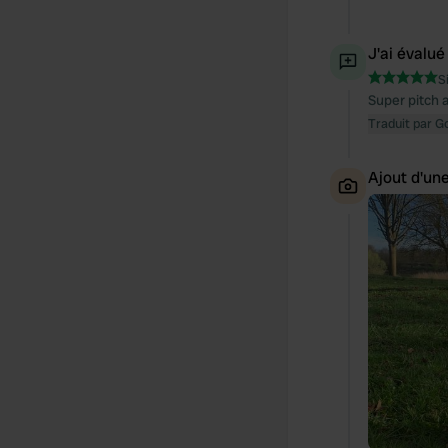
J'ai évalué
S
Super pitch 
Traduit par G
Ajout d'un