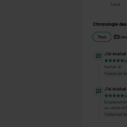
Lieux
Chronologie des 
Tous
Lie
J'ai évalué
S
Parfait 🤩
Traduit par G
J'ai évalué
S
Emplacement 
au calme et 
Traduit par G