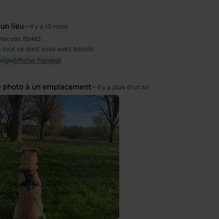
 un lieu
—
il y a 10 mois
itecode:
86483
a tout ce dont vous avez besoin
oogle
Afficher l'original
e photo à un emplacement
—
il y a plus d’un an