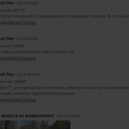
 un lieu
—
il y a 9 mois
itecode:
107713
arfait et très propre, à l'exception des nombreuses mouches 🪰, ce qui e
oogle
Afficher l'original
 un lieu
—
il y a 9 mois
itecode:
54628
idéal, parfait pour les séjours d'une nuit.
oogle
Afficher l'original
 un lieu
—
il y a 10 mois
itecode:
106393
arfait 👌 ça ne pouvait pas être mieux, opérateur super sympa, emplace
nagés, sanitaires également très propres
oogle
Afficher l'original
e photo à un emplacement
—
il y a 10 mois