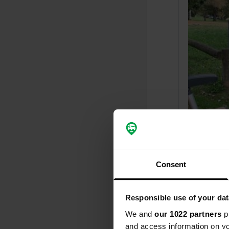
Ajout d'un
Consent
Responsible use of your dat
We and
our 1022 partners
pr
and access information on yo