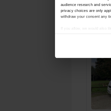
audience research and servi
privacy choices are only app
withdraw your consent any tim
If you allow, we would also lik
Collect information abou
Identify your device by ac
Ajout d'un
Find out more about how your
We use cookies to personalis
information about your use of
other information that you’ve