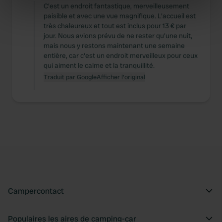
Identify your device by actively scanning it for
C'est un endroit fantastique, merveilleusement
specific characteristics (fingerprinting)
paisible et avec une vue magnifique. L'accueil est
très chaleureux et tout est inclus pour 13 € par
Find out more about how your personal data is processed
jour. Nous avions prévu de ne rester qu'une nuit,
and set your preferences in the
details section
.
mais nous y restons maintenant une semaine
entière, car c'est un endroit merveilleux pour ceux
We use cookies to personalise content and ads, to
qui aiment le calme et la tranquillité.
provide social media features and to analyse our traffic.
Traduit par Google
Afficher l'original
We also share information about your use of our site with
our social media, advertising and analytics partners who
may combine it with other information that you’ve
provided to them or that they’ve collected from your use
of their services.
Campercontact
Populaires les aires de camping-car