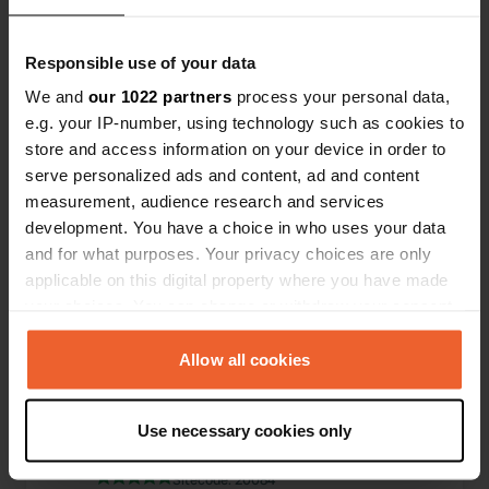
Responsible use of your data
0
1
We and
our 1022 partners
process your personal data,
Lieux
Avis
e.g. your IP-number, using technology such as cookies to
store and access information on your device in order to
serve personalized ads and content, ad and content
measurement, audience research and services
development. You have a choice in who uses your data
0
0
and for what purposes. Your privacy choices are only
Changements
Photos
applicable on this digital property where you have made
your choices. You can change or withdraw your consent
any time from the Cookie Declaration or by clicking on
Chronologie des activités
the Privacy trigger icon.
Allow all cookies
Tous
Lieux
Photos
Avis
If you allow, we would also like to:
Use necessary cookies only
Collect information about your geographical location
J'ai évalué un lieu
—
il y a 10 mois
which can be accurate to within several meters
Sitecode:
20084