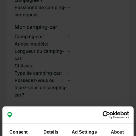
compagnie ?
Passionné de camping-
-
car depuis
:
Mon camping-car
Camping-car
:
-
Année-modèle
:
-
Longueur du camping-
-
car
:
Châssis
:
-
Type de camping-car
:
-
Possédez-vous ou
-
louez-vous un camping-
car?
Mes contributions
Consent
Details
Ad Settings
About