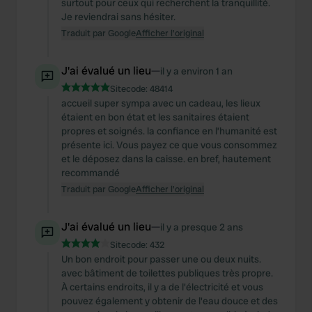
surtout pour ceux qui recherchent la tranquillité.
Je reviendrai sans hésiter.
Traduit par Google
Afficher l'original
J'ai évalué un lieu
—
il y a environ 1 an
Sitecode:
48414
accueil super sympa avec un cadeau, les lieux
étaient en bon état et les sanitaires étaient
propres et soignés. la confiance en l’humanité est
présente ici. Vous payez ce que vous consommez
et le déposez dans la caisse. en bref, hautement
recommandé
Traduit par Google
Afficher l'original
J'ai évalué un lieu
—
il y a presque 2 ans
Sitecode:
432
Un bon endroit pour passer une ou deux nuits.
avec bâtiment de toilettes publiques très propre.
À certains endroits, il y a de l'électricité et vous
pouvez également y obtenir de l'eau douce et des