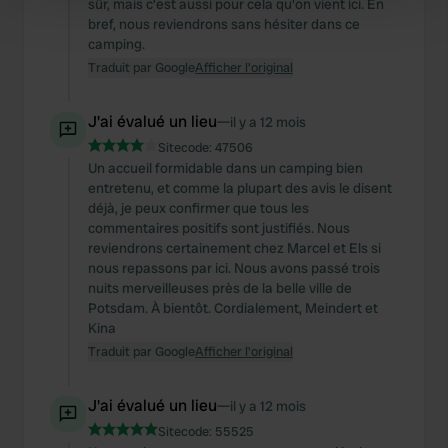
sûr, mais c'est aussi pour cela qu'on vient ici. En
Find out more about how your personal data is processed
bref, nous reviendrons sans hésiter dans ce
and set your preferences in the
details section
.
camping.
Traduit par Google
Afficher l'original
We use cookies to personalise content and ads, to
provide social media features and to analyse our traffic.
J'ai évalué un lieu
—
il y a 12 mois
We also share information about your use of our site with
Sitecode:
47506
our social media, advertising and analytics partners who
Un accueil formidable dans un camping bien
may combine it with other information that you’ve
entretenu, et comme la plupart des avis le disent
provided to them or that they’ve collected from your use
déjà, je peux confirmer que tous les
of their services.
commentaires positifs sont justifiés. Nous
reviendrons certainement chez Marcel et Els si
nous repassons par ici. Nous avons passé trois
nuits merveilleuses près de la belle ville de
Potsdam. À bientôt. Cordialement, Meindert et
Kina
Traduit par Google
Afficher l'original
J'ai évalué un lieu
—
il y a 12 mois
Sitecode:
55525