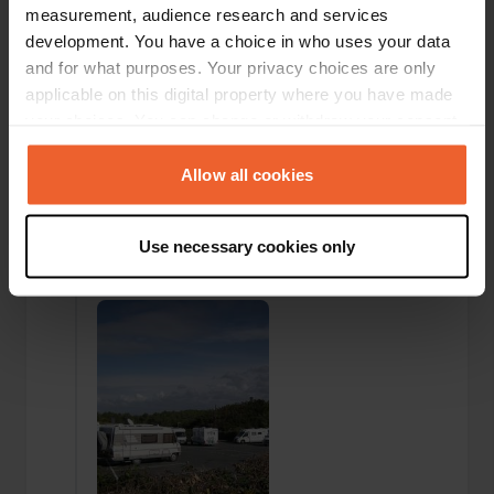
measurement, audience research and services
development. You have a choice in who uses your data
and for what purposes. Your privacy choices are only
applicable on this digital property where you have made
your choices. You can change or withdraw your consent
any time from the Cookie Declaration or by clicking on
the Privacy trigger icon.
Allow all cookies
If you allow, we would also like to:
Use necessary cookies only
Ajout d'une photo à un
Collect information about your geographical location
il y a plus de 6
—
emplacement
ans
which can be accurate to within several meters
Identify your device by actively scanning it for
specific characteristics (fingerprinting)
Find out more about how your personal data is processed
and set your preferences in the
details section
.
We use cookies to personalise content and ads, to
provide social media features and to analyse our traffic.