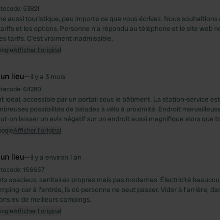
itecode:
53821
e aussi touristique, peu importe ce que vous écrivez. Nous souhaitions 
 tarifs et les options. Personne n'a répondu au téléphone et le site web 
s tarifs. C'est vraiment inadmissible.
oogle
Afficher l'original
 un lieu
—
il y a 3 mois
itecode:
64280
idéal, accessible par un portail sous le bâtiment. La station-service es
breuses possibilités de balades à vélo à proximité. Endroit merveilleu
-on laisser un avis négatif sur un endroit aussi magnifique alors que tou
oogle
Afficher l'original
 un lieu
—
il y a environ 1 an
itecode:
156657
 spacieux, sanitaires propres mais pas modernes. Électricité beaucoup
mping-car à l'entrée, là où personne ne peut passer. Vider à l'arrière, da
vons eu de meilleurs campings.
oogle
Afficher l'original