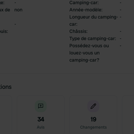
ge
:
-
Camping-car
:
-
ux de
non
Année-modèle
:
-
Longueur du camping-
-
-
car
:
uis
:
Châssis
:
-
Type de camping-car
:
-
Possédez-vous ou
-
louez-vous un
camping-car?
tions
34
19
Avis
Changements