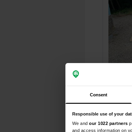
Ajout d'un
Consent
Responsible use of your dat
We and
our 1022 partners
pr
and access information on yo