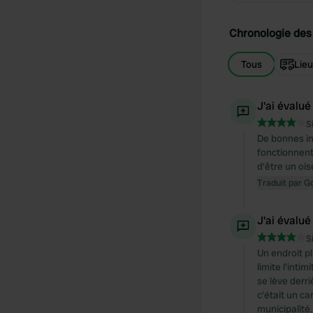
Chronologie des 
Tous
Lie
J'ai évalué
S
De bonnes in
fonctionnent 
d'être un ois
Traduit par G
J'ai évalué
S
Un endroit p
limite l'inti
se lève derri
c'était un ca
municipalité.