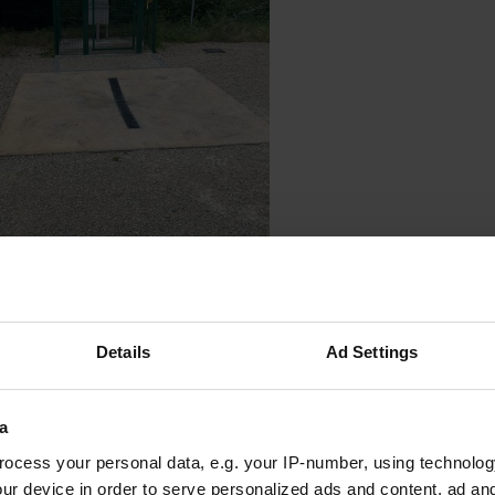
e photo à un emplacement
—
il y a environ 2 mois
Details
Ad Settings
a
ocess your personal data, e.g. your IP-number, using technolog
ur device in order to serve personalized ads and content, ad a