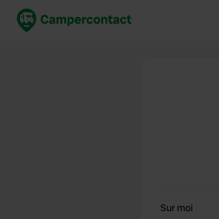
Réservez maintenant
Les meil
France
France
Italie
Italie
Espagne
Espagne
Allemagne
Allemagn
Voir tout...
Pays-Bas
Sur moi