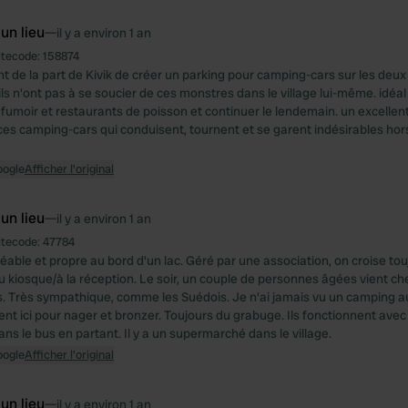
 un lieu
—
il y a environ 1 an
itecode:
158874
ent de la part de Kivik de créer un parking pour camping-cars sur les deux
ils n'ont pas à se soucier de ces monstres dans le village lui-même. idéal 
 fumoir et restaurants de poisson et continuer le lendemain. un excelle
ces camping-cars qui conduisent, tournent et se garent indésirables hors 
oogle
Afficher l'original
 un lieu
—
il y a environ 1 an
itecode:
47784
able et propre au bord d'un lac. Géré par une association, on croise tou
 kiosque/à la réception. Le soir, un couple de personnes âgées vient ch
s. Très sympathique, comme les Suédois. Je n'ai jamais vu un camping au
ent ici pour nager et bronzer. Toujours du grabuge. Ils fonctionnent ave
ans le bus en partant. Il y a un supermarché dans le village.
oogle
Afficher l'original
 un lieu
—
il y a environ 1 an