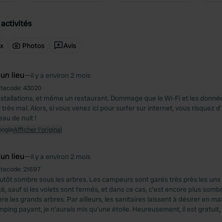
activités
ux
Photos
Avis
 un lieu
—
il y a environ 2 mois
itecode:
43020
stallations, et même un restaurant. Dommage que le Wi-Fi et les donné
très mal. Alors, si vous venez ici pour surfer sur internet, vous risquez d
eau de nuit !
oogle
Afficher l'original
 un lieu
—
il y a environ 2 mois
itecode:
21697
lutôt sombre sous les arbres. Les campeurs sont garés très près les uns 
mité, sauf si les volets sont fermés, et dans ce cas, c'est encore plus sombre
ère les grands arbres. Par ailleurs, les sanitaires laissent à désirer en ma
mping payant, je n'aurais mis qu'une étoile. Heureusement, il est gratuit,