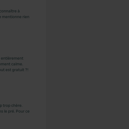
connaître à
ne mentionne rien
t entièrement
sement calme.
t est gratuit ?!
 trop chère.
ns le pré. Pour ce