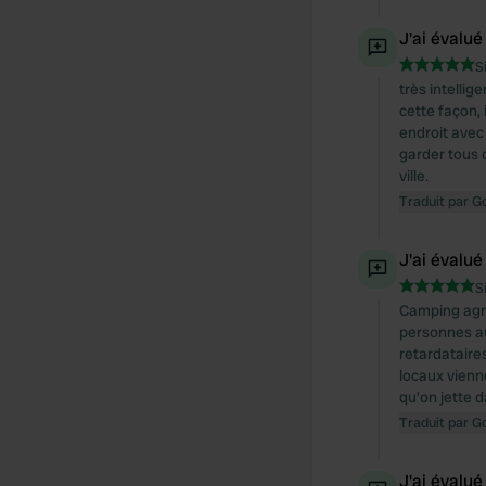
J'ai évalué
S
très intellig
cette façon, 
endroit avec
garder tous 
ville.
Traduit par G
J'ai évalué
S
Camping agré
personnes au
retardataire
locaux vienn
qu'on jette d
Traduit par G
J'ai évalué