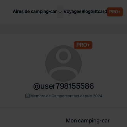
Aires de camping-car
Voyages
Blog
Giftcard
PRO+
leures aires de camping-car
Belgique
Slovénie
PRO+
Autriche
Suède
e
Suisse
@
user798155586
Membre de Campercontact depuis 2024
Mon camping-car