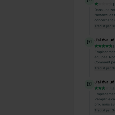
S
Dans une zon
l'avance les
concernant le
Traduit par G
J'ai évalué
S
Emplacement 
équipée. Nom
Comment peut
Traduit par G
J'ai évalué
S
Emplacements
Remplir le ca
prix, nous a
Traduit par G