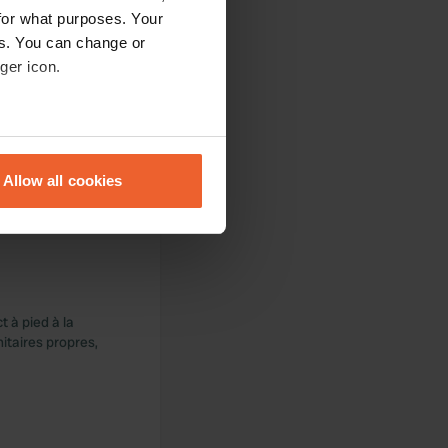
for what purposes. Your
es. You can change or
ger icon.
eral meters
Allow all cookies
ails section
.
se our traffic. We also share
ers who may combine it with
 services.
t à pied à la
anitaires propres,