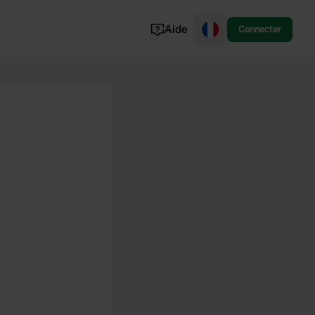
Aide
Connecter
Norvège
Portugal
Danemark
Croatie
Voir tout...