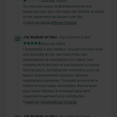
Sitecode:
110002
Ce n'est pas exact, le Mühlbacherhofe est
beaucoup plus loin. voir code site 104242. la photo
ici est également de l'autre code site.
Traduit par Google
Afficher l'original
J'ai évalué un lieu
—
il y a environ 2 ans
Sitecode:
14304
L'hospitalité à son meilleur. Accueil convivial avec
une bouteille de vin, des fruits frais, des
viennoiseries et une boisson sur place. Une
assiette de fruits frais et une boisson sur place
tous les jours. Camping bien entretenu avec de
beaux emplacements spacieux. Bonnes
installations sanitaires. Transats au bord de la
rivière et bons repas abordables. Bonne base
pour visiter Mostar, le transport peut être
organisé moyennant une contribution.
Traduit par Google
Afficher l'original
J'ai évalué un lieu
—
il y a plus de 2 ans