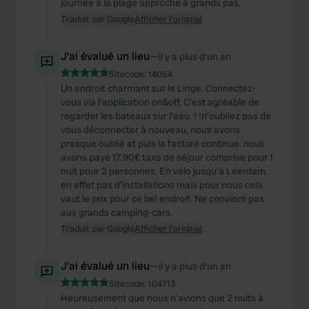
journée à la plage approche à grands pas.
Traduit par Google
Afficher l'original
J'ai évalué un lieu
—
il y a plus d’un an
Sitecode:
14054
Un endroit charmant sur le Linge. Connectez-
vous via l'application on&off. C'est agréable de
regarder les bateaux sur l'eau. ! !n'oubliez pas de
vous déconnecter à nouveau, nous avons
presque oublié et puis la facture continue. nous
avons payé 17,90€ taxe de séjour comprise pour 1
nuit pour 2 personnes. En vélo jusqu'à Leerdam.
en effet pas d'installations mais pour nous cela
vaut le prix pour ce bel endroit. Ne convient pas
aux grands camping-cars.
Traduit par Google
Afficher l'original
J'ai évalué un lieu
—
il y a plus d’un an
Sitecode:
104713
Heureusement que nous n'avions que 2 nuits à