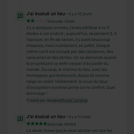
J'ai évalué un lieu
—
il y a 10 jours
Sitecode:
12046
Il y a quelques années, j'avais attribué 4 ou 5
étoiles à cet endroit ; aujourd'hui, seulement 2. À
l'époque, en fin de saison, il y avait beaucoup
d'espace, mais maintenant, en juillet, chaque
mètre carré est occupé par des campeurs, des
caravanes et des tentes. On se demande quand
le propriétaire va enfin cesser d'accueillir du
monde. Du coup, le charme du lieu, avec les
montagnes qui l'entourent, disparaît comme
neige au soleil. Visiblement, le souci du taux
d'occupation maximal prime sur le confort. Quel
dommage !
Traduit par Google
Afficher l'original
J'ai évalué un lieu
—
il y a 11 mois
Sitecode:
99354
La seule chose que je peux ajouter est que les