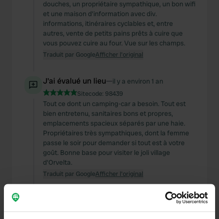
douches, un propriétaire sympathique, un bon wifi
et une maison d'information avec div.
informations, itinéraires cyclables et, entre
autres, vente de petits pains prêts à cuire que
vous pouvez cuire au four. Vue sur les champs.
Traduit par Google
Afficher l'original
J'ai évalué un lieu
—
il y a environ 1 an
Sitecode:
98439
Tout ce dont un camping-car a besoin. Tout est
bien entretenu, sanitaires bons et propres,
emplacements spacieux séparés par une haie.
Propriétaires très sympathiques, dont la femme
passe le soir pour demander si tout est à votre
goût. Bonne base pour visiter le joli village
d'Orvelta.
Traduit par Google
Afficher l'original
J'ai évalué un lieu
—
il y a environ 1 an
Sitecode:
103079