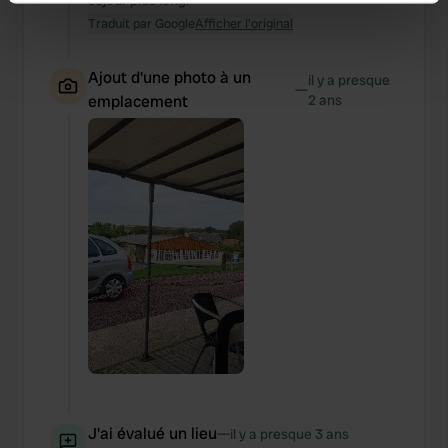
séjour plus long.
Identify your device by actively scanning it for
Traduit par Google
Afficher l'original
specific characteristics (fingerprinting)
Find out more about how your personal data is processed
Ajout d'une photo à un
il y a presque
—
and set your preferences in the
details section
.
emplacement
2 ans
We use cookies to personalise content and ads, to
provide social media features and to analyse our traffic.
We also share information about your use of our site with
our social media, advertising and analytics partners who
may combine it with other information that you’ve
provided to them or that they’ve collected from your use
of their services.
J'ai évalué un lieu
—
il y a presque 3 ans