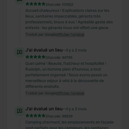
Sitecode:
101822
Accueil chaleureux ! Explications claires sur les
lieux, sanitaires impeccables, gérants très
professionnels, bravo à eux ! Agréable geste des
enfants : les gérants nous ont offert une glace.
Traduit par Google
Afficher l'original
J'ai évalué un lieu
—
il y a 2 mois
Sitecode:
44796
Quel calme ! Beauté, fraîcheur et hospitalité !
Rudolph, un homme plein d'humour, a tout
parfaitement organisé ! Nous avons passé un
merveilleux séjour à vélo à la découverte de
différents endroits.
Traduit par Google
Afficher l'original
J'ai évalué un lieu
—
il y a 3 mois
Sitecode:
98928
Camping charmant, les emplacements en façade
sont parfaits pour les campeurs, les sanitaires