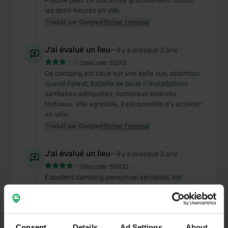
Piscine bien. Le bus arrive gratuitement toutes
les demi-heures en ville.
Traduit par Google
Afficher l'original
J'ai évalué un lieu
—
il y a presque 2 ans
Sitecode:
52110
Ce camping est situé sur une belle vue, attention
quand il pleut, bataille de boue !! Installations
sanitaires adéquates, nombreux endroits
tortueux, ville agréable, il est possible d'y accéder
en vélo.
Traduit par Google
Afficher l'original
J'ai évalué un lieu
—
il y a presque 2 ans
Sitecode:
50032
Excellent camping, personnel serviable, bel
emplacement à proximité d'une belle plage et
d'un port avec des restaurants, via un sentier
pédestre.
Traduit par Google
Afficher l'original
Consent
Details
Ad Settings
About