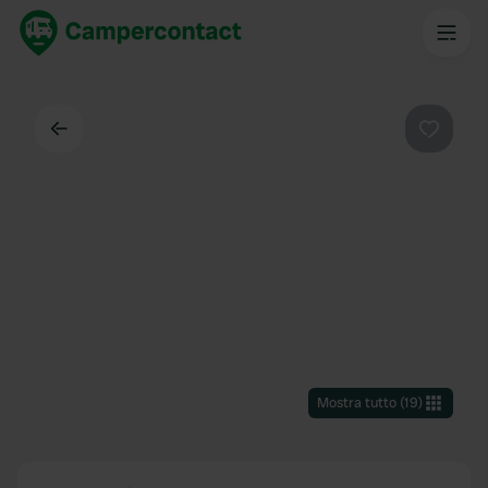
Indietro
Preferi
Mostra tutto
(
19
)