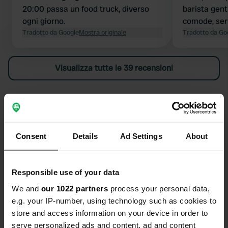
20:00 passa un food truck, diverso
barista genti
ogni giorno.
comode, servi
Tradotto da Google
Mostra originale
soleggiate 
Tradotto da Go
passi da Sa
L'unico picc
Visualizza tutte le 39 recensioni
*potrebbe* e
strada. Abb
notte per 2 
Sei stato qui?
Consent
Details
Ad Settings
About
Contatto
Responsible use of your data
We and
our 1022 partners
process your personal data,
e.g. your IP-number, using technology such as cookies to
Posizione
store and access information on your device in order to
Chemin de Pegomas 1
Copia
serve personalized ads and content, ad and content
13210, Saint-Rémy-de-Provence, Francia