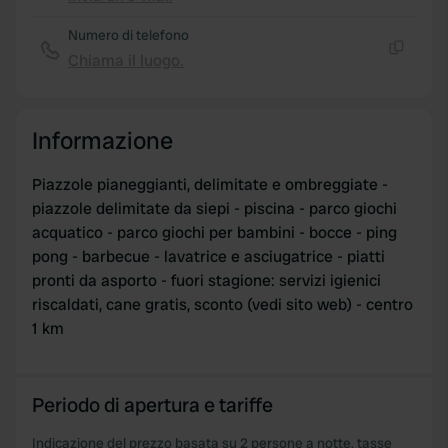
Copia
We also share information about your use of our site with
our social media, advertising and analytics partners who
Numero di telefono
may combine it with other information that you’ve
Chiama il luogo.
Copia
provided to them or that they’ve collected from your use
of their services.
Informazione
Piazzole pianeggianti, delimitate e ombreggiate -
piazzole delimitate da siepi - piscina - parco giochi
acquatico - parco giochi per bambini - bocce - ping
pong - barbecue - lavatrice e asciugatrice - piatti
pronti da asporto - fuori stagione: servizi igienici
riscaldati, cane gratis, sconto (vedi sito web) - centro
1 km
Periodo di apertura e tariffe
Indicazione del prezzo basata su 2 persone a notte, tasse