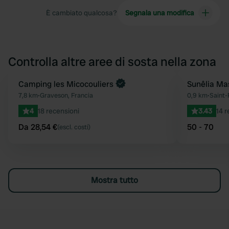
È cambiato qualcosa?
Segnala una modifica
Controlla altre aree di sosta nella zona
Prenota ora
Camping les Micocouliers
Sunêlia Ma
Preferito
7,8 km
•
Graveson, Francia
0,9 km
•
Saint-
4
18 recensioni
3.43
14 r
Da 28,54 €
50 - 70
(escl. costi)
Mostra tutto