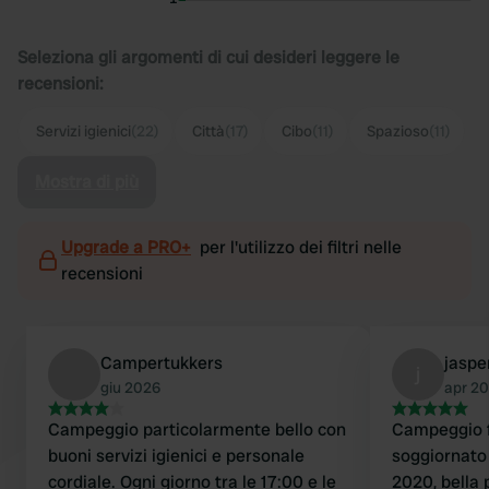
Seleziona gli argomenti di cui desideri leggere le
recensioni:
Servizi igienici
(22)
Città
(17)
Cibo
(11)
Spazioso
(11)
Mostra di più
Upgrade a PRO+
per l'utilizzo dei filtri nelle
recensioni
Campertukkers
jaspe
j
giu 2026
apr 2
Campeggio particolarmente bello con
Campeggio f
buoni servizi igienici e personale
soggiornato 2
cordiale. Ogni giorno tra le 17:00 e le
2020, bella p