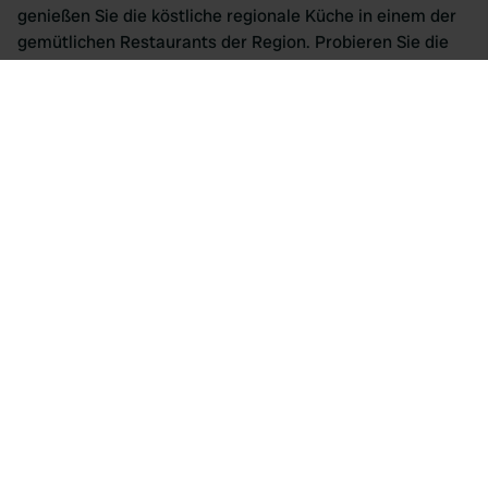
genießen Sie die köstliche regionale Küche in einem der
gemütlichen Restaurants der Region. Probieren Sie die
Aromen der Ardèche mit Gerichten wie gegrillter Forelle,
lokalen Käsesorten und handwerklich hergestellten
Weinen aus der Region. Vergessen Sie auch nicht, die
Wochenmärkte zu besuchen, auf denen Sie frische
Produkte und regionale Spezialitäten kaufen können. Ob
Sie sich nach Ruhe in der Natur sehnen, kulturelle
Entdeckungen machen oder die Aromen der Region
genießen möchten, der Camping Le Castelet ist der
ideale Ort für einen unvergesslichen Urlaub in der
Ardèche Verte.