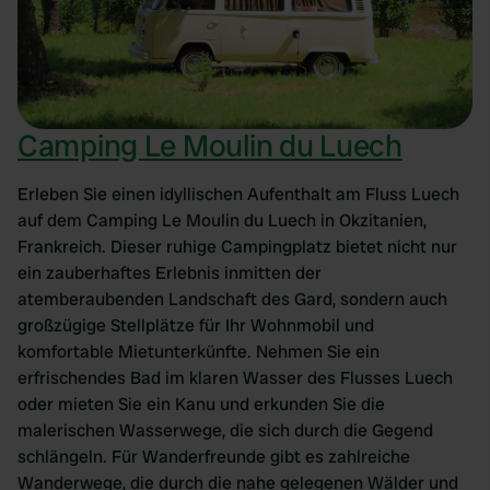
provide social media features and to analyse our traffic.
We also share information about your use of our site with
our social media, advertising and analytics partners who
may combine it with other information that you’ve
provided to them or that they’ve collected from your use
Camping Le Moulin du Luech
of their services.
Erleben Sie einen idyllischen Aufenthalt am Fluss Luech
auf dem Camping Le Moulin du Luech in Okzitanien,
Frankreich. Dieser ruhige Campingplatz bietet nicht nur
ein zauberhaftes Erlebnis inmitten der
atemberaubenden Landschaft des Gard, sondern auch
großzügige Stellplätze für Ihr Wohnmobil und
komfortable Mietunterkünfte. Nehmen Sie ein
erfrischendes Bad im klaren Wasser des Flusses Luech
oder mieten Sie ein Kanu und erkunden Sie die
malerischen Wasserwege, die sich durch die Gegend
schlängeln. Für Wanderfreunde gibt es zahlreiche
Wanderwege, die durch die nahe gelegenen Wälder und