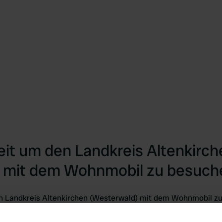
eit um den Landkreis Altenkirch
 mit dem Wohnmobil zu besuch
n Landkreis Altenkirchen (Westerwald) mit dem Wohnmobil zu 
ebhaber ist der Zeitraum von März bis Mai mit seiner farbenf
nmobilstellplätze Altenkirchen (Westerwald) zu entdecken. Som