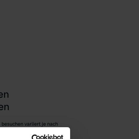
en
en
besuchen variiert je nach
rohen, blühenden Landschaft
mer (Juni bis August) sind