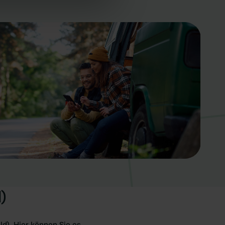
ers who may combine it with
 services.
)
d). Hier können Sie es