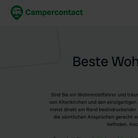
Jetzt buchen
Best
Deutschland
Deuts
Niederlande
Niede
Beste Wohn
Frankreich
Frank
Italien
Italie
Sicher buchen
Spani
Alle ansehen...
Sind Sie ein Wohnmobilfahrer und trä
von Altenkirchen und den einzigartigen 
meist direkt am Rand beeindruckender
die sämtlichen Ansprüchen gerecht we
befinden. Als