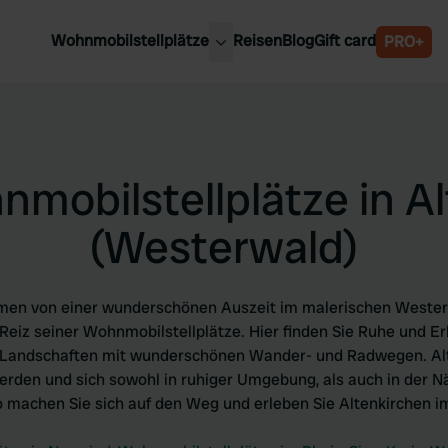
Wohnmobilstellplätze
Reisen
Blog
Gift card
PRO+
e Wohnmobilstellplätze
Belgien
chland
Luxemburg
rlande
Österreich
mobilstellplätze in A
reich
Schweden
n
Schweiz
(Westerwald)
en
umen von einer wunderschönen Auszeit im malerischen West
Reiz seiner Wohnmobilstellplätze. Hier finden Sie Ruhe und Er
 Landschaften mit wunderschönen Wander- und Radwegen. Alte
rden und sich sowohl in ruhiger Umgebung, als auch in der 
o machen Sie sich auf den Weg und erleben Sie Altenkirchen 