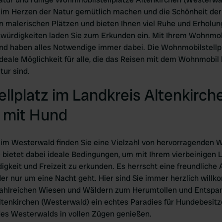
im Herzen der Natur gemütlich machen und die Schönheit der
 an malerischen Plätzen und bieten Ihnen viel Ruhe und Erhol
ürdigkeiten laden Sie zum Erkunden ein. Mit Ihrem Wohnmobil
nd haben alles Notwendige immer dabei. Die Wohnmobilstellp
deale Möglichkeit für alle, die das Reisen mit dem Wohnmobil 
tur sind.
lplatz im Landkreis Altenkirch
 mit Hund
 im Westerwald finden Sie eine Vielzahl von hervorragenden 
bietet dabei ideale Bedingungen, um mit Ihrem vierbeinigen Li
digkeit und Freizeit zu erkunden. Es herrscht eine freundlich
der nur um eine Nacht geht. Hier sind Sie immer herzlich will
zahlreichen Wiesen und Wäldern zum Herumtollen und Entspan
ltenkirchen (Westerwald) ein echtes Paradies für Hundebesitz
des Westerwalds in vollen Zügen genießen.