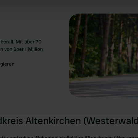
 our site with our social media, advertising and analytics partn
 provided to them or that they’ve collected from your use of their
berall. Mit über 70
n von über 1 Million
igieren
dkreis Altenkirchen (Westerwald
Natur und ruhige Wohnmobilstellplätze Altenkirchen (Westerwal