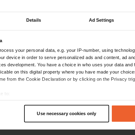
enanbeter und solche, die den kulturellen Events in Altenkir
ber bis November) bieten eine beeindruckend bunte Laubland
Details
Ad Settings
uar) mit seiner friedlichen, schneebedeckten Atmosphäre und 
ht.
keiten im Landkreis Altenkirch
a
ocess your personal data, e.g. your IP-number, using technolog
ur device in order to serve personalized ads and content, ad a
ces development. You have a choice in who uses your data and 
n im Westerwald bietet mit seinen Wohnmobilstellplätzen ein
licable on this digital property where you have made your choic
 Kultur- und Naturhighlights. Besichtigen Sie beispielsweise
e from the Cookie Declaration or by clicking on the Privacy trig
eeindruckenden Kunstwerken oder schlendern Sie durch den p
 malerischer Kulisse zum entspannten Picknick eignet. Historisc
e to:
en Schlosses in Altenkirchen, das im 14. Jahrhundert erbaut 
t your geographical location which can be accurate to within sev
en genutzt wird. Entdecken Sie diesen charmanten Flecken Er
tively scanning it for specific characteristics (fingerprinting)
Use necessary cookies only
len Vorlieben, während Sie die Annehmlichkeiten der Wohnmobi
 personal data is processed and set your preferences in the
det
e content and ads, to provide social media features and to analy