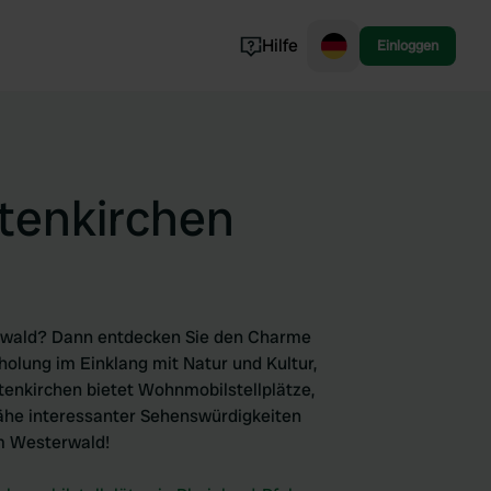
Hilfe
Einloggen
Norwegen
Portugal
Dänemark
ltenkirchen
Slowenien
Alle ansehen...
erwald? Dann entdecken Sie den Charme
holung im Einklang mit Natur und Kultur,
nkirchen bietet Wohnmobilstellplätze,
Nähe interessanter Sehenswürdigkeiten
im Westerwald!