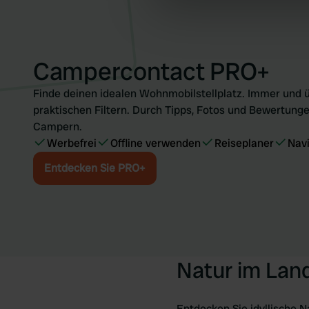
information about your use of
other information that you’ve
Campercontact PRO+
Finde deinen idealen Wohnmobilstellplatz. Immer und ü
praktischen Filtern. Durch Tipps, Fotos und Bewertunge
Campern.
Werbefrei
Offline verwenden
Reiseplaner
Nav
Entdecken Sie PRO+
Natur im Lan
Entdecken Sie idyllische 