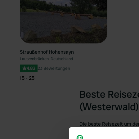
Straußenhof Hohensayn
Lautzenbrücken, Deutschland
4.83
23 Bewertungen
15 - 25
Beste Reisez
(Westerwald)
Die beste Reisezeit um de
Vorlieben. Für Frühlingsli
ideal, um vielseitige Woh