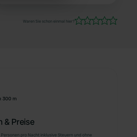
kleines Café direkt neben dem Stellplatz. Baden
 services.
in der Mosel ist dort ebenfalls möglich. Ein
absoluter Top-Platz!
Waren Sie schon einmal hier?
m 300 m
 & Preise
 Personen pro Nacht inklusive Steuern und ohne