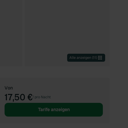
Alle anzeigen
(
11
)
Von
17,50 €
/
pro Nacht
Tarife anzeigen