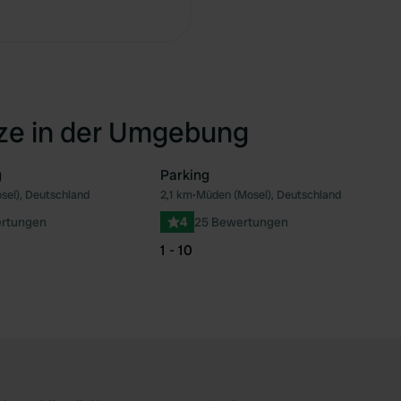
Kopie
tze in der Umgebung
g
Parking
el), Deutschland
2,1 km
•
Müden (Mosel), Deutschland
Favorit
Fav
rtungen
4
25 Bewertungen
1 - 10