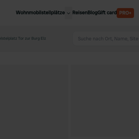
Wohnmobilstellplätze
Reisen
Blog
Gift card
PRO+
e Wohnmobilstellplätze
Belgien
chland
stelplatz Tor zur Burg Elz
Luxemburg
rlande
Österreich
reich
Schweden
n
Schweiz
en