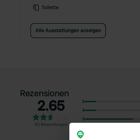
Toilette
Alle Ausstattungen anzeigen
Rezensionen
2.65
5
4
3
43 Bewertungen
2
1