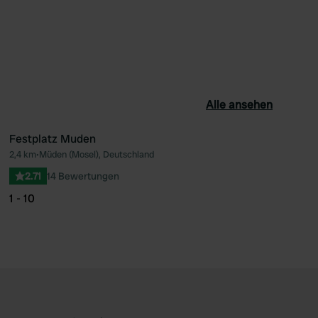
Alle ansehen
Festplatz Muden
2,4 km
•
Müden (Mosel), Deutschland
orit
Favorit
2.71
14 Bewertungen
1 - 10