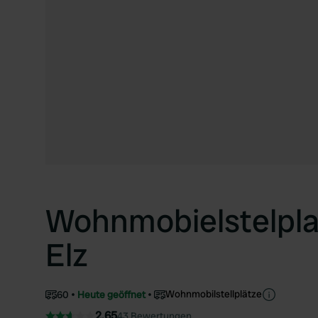
Wohnmobielstelplat
Elz
Wohnmobilstellplätze
60
Heute geöffnet
2.65
43 Bewertungen