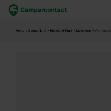
Jetzt buchen
Best
Deutschland
Deuts
Home
Deutschland
Rheinland-Pfalz
Moselkern
Wohnmobiel
Niederlande
Niede
Frankreich
Frank
Italien
Italie
Sicher buchen
Spani
Alle ansehen...