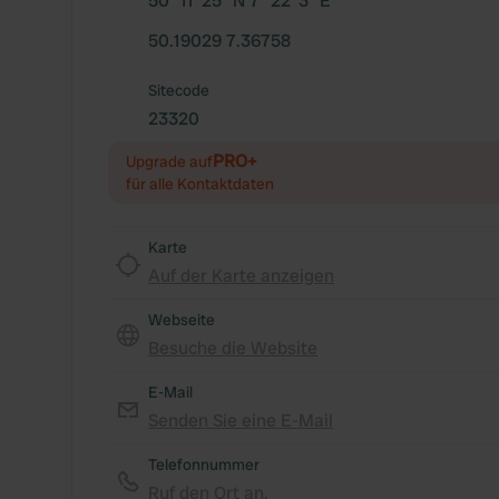
50° 11' 25" N 7° 22' 3" E
50.19029 7.36758
Sitecode
23320
PRO+
Upgrade auf
für alle Kontaktdaten
Karte
Auf der Karte anzeigen
Webseite
Besuche die Website
E-Mail
Senden Sie eine E-Mail
Telefonnummer
Ruf den Ort an.