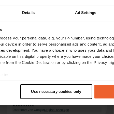
Details
Ad Settings
Mehr anzeigen
ssen
(8)
a
 für die Bewertungen
ocess your personal data, e.g. your IP-number, using technolog
ur device in order to serve personalized ads and content, ad a
ces development. You have a choice in who uses your data and 
licable on this digital property where you have made your choic
AdriaOnTour
A
e from the Cookie Declaration or by clicking on the Privacy trig
Juli 2026
Schöne, geräumige Wohnmobilstellplätze. Der
e to:
Check-in erfolgt bequem am Ticketautomaten.
t your geographical location which can be accurate to within sev
Ein Verkaufsautomat bietet Snacks, Getränke
tively scanning it for specific characteristics (fingerprinting)
und vieles mehr. Der Stromverbrauch wird nach
Use necessary cookies only
 personal data is processed and set your preferences in the
det
Verbrauch abgerechnet. Duschen und Toiletten
sind dank eines einfachen Kartensystems
weiterlesen
e content and ads, to provide social media features and to analy
blitzsauber. Ein Wohnmobilstellplatz, genau so,
Übersetzt von Google
Original anzeigen
 our site with our social media, advertising and analytics partn