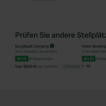
Prüfen Sie andere Stellplä
BurgStadt Camping
Hotel Seweni
Jetzt buchen
15 km
•
Kastellaun, Deutschland
2,1 km
•
Müden (Mos
Favorit
3.78
49 Bewertungen
2.33
6 Bewe
1 - 10
Von 35,00 €
(zzgl. Gebühren)
Promotet