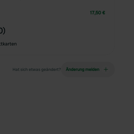
17,50 €
0)
ttkarten
Hat sich etwas geändert?
Änderung melden