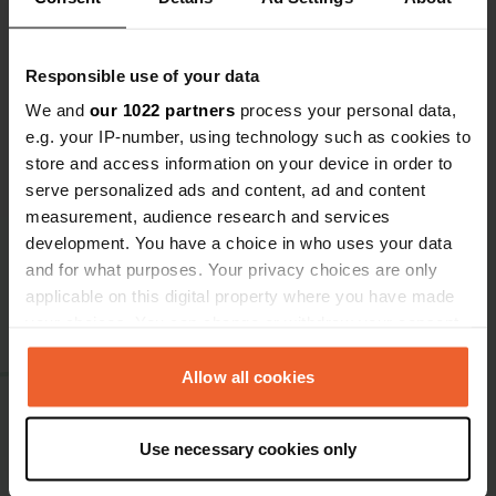
Thüringer Schiefergebirge oder im Naturschutzgebiet
Leutratal wandern gehen. Für Technikbegeisterte sollte
Responsible use of your data
ein Besuch im Technischen Museum Neue Hütte in
Saalfeld auf dem Programm stehen. All diese
We and
our 1022 partners
process your personal data,
Attraktionen sind bequem von den
e.g. your IP-number, using technology such as cookies to
Wohnmobilstellplätzen Saalfeld-Rudolstadt aus zu
store and access information on your device in order to
erreichen.
serve personalized ads and content, ad and content
measurement, audience research and services
development. You have a choice in who uses your data
and for what purposes. Your privacy choices are only
applicable on this digital property where you have made
your choices. You can change or withdraw your consent
Campercontact PRO+
any time from the Cookie Declaration or by clicking on
Finde deinen idealen Wohnmobilstellplatz. Immer und
the Privacy trigger icon.
Allow all cookies
überall. Mit über 70 praktischen Filtern. Durch Tipps,
Fotos und Bewertungen von über 1 Million Campern.
If you allow, we would also like to:
Use necessary cookies only
Werbefrei
Collect information about your geographical location
Offline verwenden
which can be accurate to within several meters