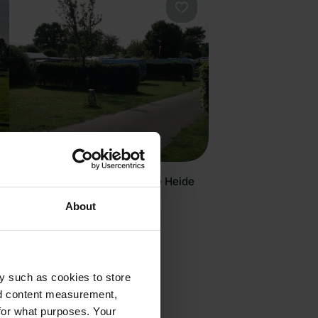
orit
Favorit
Ostsee-Campingplatz Familie Heide
Waabs, Deutschland
About
4.55
11 Bewertungen
15 - 25
nsburg mit
y such as cookies to store
nd content measurement,
for what purposes. Your