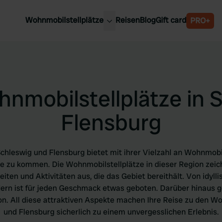
Wohnmobilstellplätze
Reisen
Blog
Gift card
PRO+
e Wohnmobilstellplätze
Belgien
chland
Luxemburg
rlande
Österreich
nmobilstellplätze in 
reich
Schweden
n
Schweiz
Flensburg
en
hleswig und Flensburg bietet mit ihrer Vielzahl an Wohnmobil
he zu kommen. Die Wohnmobilstellplätze in dieser Region zeic
en und Aktivitäten aus, die das Gebiet bereithält. Von idyl
dern ist für jeden Geschmack etwas geboten. Darüber hinaus g
ition. All diese attraktiven Aspekte machen Ihre Reise zu den 
und Flensburg sicherlich zu einem unvergesslichen Erlebnis.