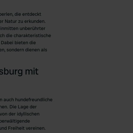
erlen, die entdeckt
der Natur zu erkunden.
 inmitten unberührter
h die charakteristische
 Dabei bieten die
en, sondern dienen als
sburg mit
en auch hundefreundliche
nen. Die Lage der
on der idyllischen
überwältigende
nd Freiheit vereinen.