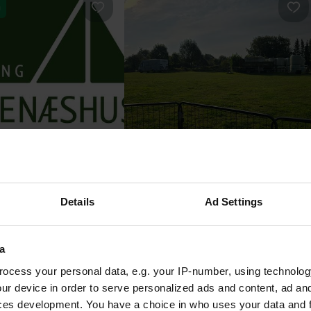
n
Favorit
Fav
 Camping
Pferdehof Albrecht
burg, Dänemark
Dannewerk, Deutschland
Details
Ad Settings
rtungen
4.86
35 Bewertungen
10 - 15
zgl. Gebühren)
a
eit um den Kreis Schleswig-Fle
ocess your personal data, e.g. your IP-number, using technolog
ur device in order to serve personalized ads and content, ad a
il zu besuchen
ces development. You have a choice in who uses your data and 