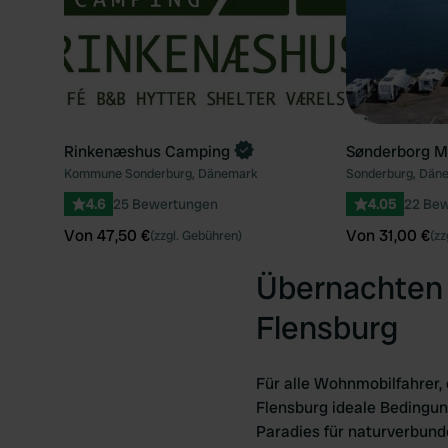
Rinkenæshus Camping
Sønderborg M
Kommune Sonderburg, Dänemark
Sonderburg, Dän
4.6
25 Bewertungen
4.05
22 Be
Von 47,50 €
Von 31,00 €
(zzgl. Gebühren)
(zz
Übernachten 
Flensburg
Für alle Wohnmobilfahrer,
Flensburg ideale Bedingung
Paradies für naturverbund