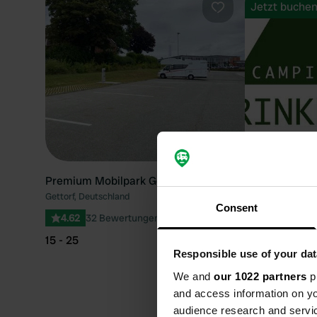
Jetzt buche
Favorit
Premium Mobilpark Gettorf
Rinkenæshus
Gettorf, Deutschland
Kommune Sonder
Consent
4.62
32 Bewertungen
4.6
25 Bewe
15 - 25
Von 47,50 €
(z
Responsible use of your dat
Beste Reisez
We and
our 1022 partners
pr
and access information on yo
dem Wohnmob
audience research and servi