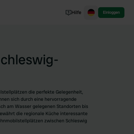
Hilfe
Einloggen
Norwegen
Portugal
Dänemark
Schleswig-
Slowenien
Alle ansehen...
stellplätzen die perfekte Gelegenheit,
hnen sich durch eine hervorragende
lisch am Wasser gelegenen Standorten bis
ewährt die regionale Küche interessante
Wohnmobilstellplätzen zwischen Schleswig