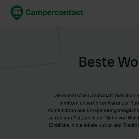
Jetzt buchen
Best
Deutschland
Deuts
Niederlande
Niede
Beste Woh
Frankreich
Frank
Italien
Italie
Sicher buchen
Spani
Alle ansehen...
Die malerische Landschaft zwischen Sc
inmitten unberührter Natur zur Ru
Kombination aus Entspannungsmöglichkeit
zu ruhigen Plätzen in der Nähe von Wäl
Einblicke in die lokale Kultur und Trad