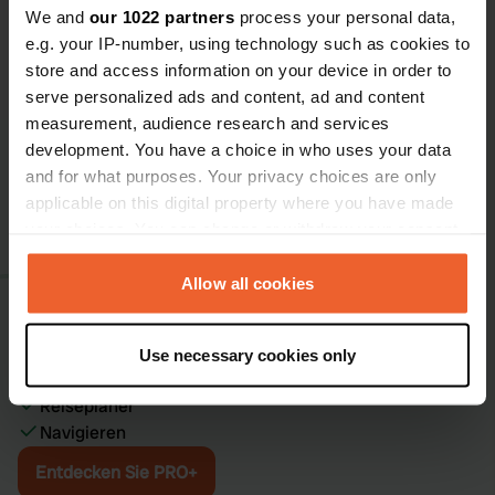
sind nur einen Katzensprung entfernt. Der Landkreis
We and
our 1022 partners
process your personal data,
Waldshut bietet also nicht nur wunderbare
e.g. your IP-number, using technology such as cookies to
Wohnmobilstellplätze, sondern auch eine Fülle an
store and access information on your device in order to
interessanten Ausflugszielen.
serve personalized ads and content, ad and content
measurement, audience research and services
development. You have a choice in who uses your data
and for what purposes. Your privacy choices are only
applicable on this digital property where you have made
your choices. You can change or withdraw your consent
Campercontact PRO+
any time from the Cookie Declaration or by clicking on
Finde deinen idealen Wohnmobilstellplatz. Immer und
the Privacy trigger icon.
Allow all cookies
überall. Mit über 70 praktischen Filtern. Durch Tipps,
Fotos und Bewertungen von über 1 Million Campern.
If you allow, we would also like to:
Werbefrei
Use necessary cookies only
Collect information about your geographical location
Offline verwenden
which can be accurate to within several meters
Reiseplaner
Identify your device by actively scanning it for
Navigieren
specific characteristics (fingerprinting)
Entdecken Sie PRO+
Find out more about how your personal data is processed