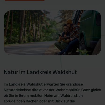
and set your preferences in the
details section
.
We use cookies to personalise content and ads, to
provide social media features and to analyse our traffic.
We also share information about your use of our site with
our social media, advertising and analytics partners who
may combine it with other information that you’ve
provided to them or that they’ve collected from your use
of their services.
Natur im Landkreis Waldshut
Im Landkreis Waldshut erwarten Sie grandiose
Naturerlebnisse direkt vor der Wohnmobiltür. Ganz gleich
ob Sie in Ihrem mobilen Heim am Waldrand, an
sprudelnden Bächen oder mit Blick auf die