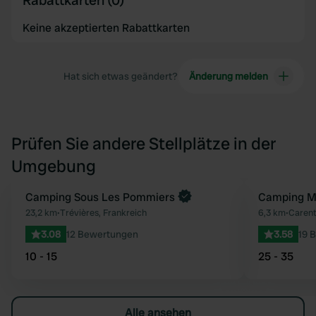
Rabattkarten (0)
Keine akzeptierten Rabattkarten
Hat sich etwas geändert?
Änderung melden
Prüfen Sie andere Stellplätze in der
Umgebung
Jetzt buchen
Camping Sous Les Pommiers
Camping Mu
Favorit
23,2 km
•
Trévières, Frankreich
6,3 km
•
Carent
3.08
12 Bewertungen
3.58
19 
10 - 15
25 - 35
Alle ansehen