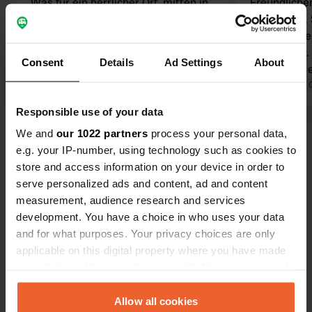
Was für ein herrlicher Ort, mitten in
Freundliche
der Natur! Hinter dem Haus erstreckt
Umgebung. S
sich ein ganzes, mückenfreies
bisher kein
Sumpfgebiet, auf dem die Kühe des
für Camper.
Consent
Details
Ad Settings
About
Bauern grasen. Es ist wirklich etwas
wie wir nur 
Besonderes, das aus der Nähe zu
Übersetzt von Google
Original anzeigen
Weitere Woh
Übersetzt von 
sehen. Nach einer wunderbar ruhigen
Einrichtung
Responsible use of your data
Nacht erwacht man vom Gesang der
hinzugefügt
We and
our 1022 partners
process your personal data,
Vögel. Ja, so sollte Urlaub sein! Und
wieder.
e.g. your IP-number, using technology such as cookies to
sie erweitern die Anlage um sechs
store and access information on your device in order to
Stellplätze sowie Waschsalon,
serve personalized ads and content, ad and content
Duschen und Toiletten – großartig!
Kontakt
measurement, audience research and services
Liebe Gastgeberin Juliette und lieber
development. You have a choice in who uses your data
Gastgeber Peter, bis zum nächsten
Standort
and for what purposes. Your privacy choices are only
Mal!
Rue du Port Saint-Pierre 24
Kopie
applicable on this digital property where you have made
50620, Graignes-Mesnil-Angot, Frankreich
your choices. You can change or withdraw your consent
any time from the Cookie Declaration or by clicking on
Koordinaten
the Privacy trigger icon.
Allow all cookies
49° 15' 21" N 1° 12' 48" W