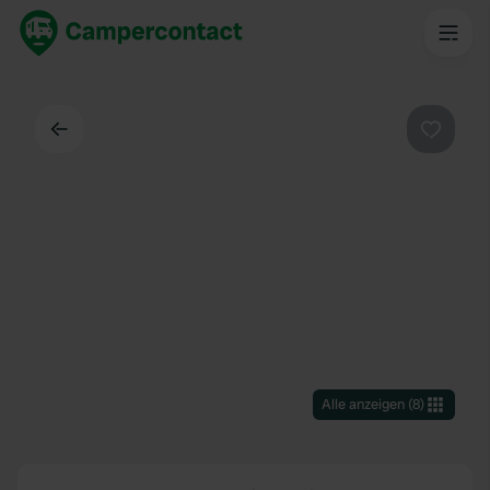
Zurück
Favorit
Alle anzeigen
(
8
)