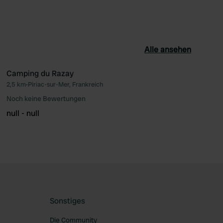
Alle ansehen
Camping du Razay
2,5 km
•
Piriac-sur-Mer, Frankreich
orit
Favorit
Noch keine Bewertungen
null - null
Sonstiges
Die Community