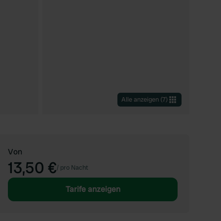
Alle anzeigen
(
7
)
Von
13,50 €
/
pro Nacht
Tarife anzeigen