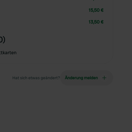
15,50 €
13,50 €
0)
ttkarten
Hat sich etwas geändert?
Änderung melden