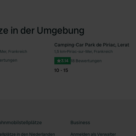
tze in der Umgebung
Camping-Car Park de Piriac, Lerat
-Mer, Frankreich
1,5 km
•
Piriac-sur-Mer, Frankreich
Favorit
Fav
ertungen
3.14
18 Bewertungen
10 - 15
ohnmobilstellplätze
Business
llplätze in den Niederlanden
Anmelden als Verwalter