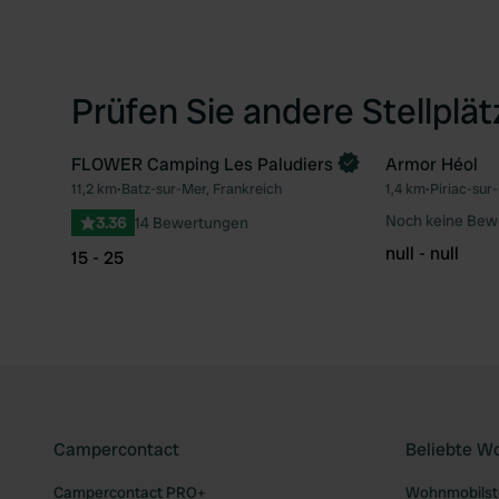
Prüfen Sie andere Stellplä
FLOWER Camping Les Paludiers
Armor Héol
Jetzt buchen
11,2 km
•
Batz-sur-Mer, Frankreich
1,4 km
•
Piriac-sur
Favorit
Noch keine Bew
3.36
14 Bewertungen
null - null
15 - 25
Campercontact
Beliebte W
Campercontact PRO+
Wohnmobilste