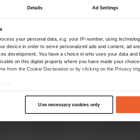
Details
Ad Settings
Mehr anzeigen
ig
(2)
a
 für die Bewertungen
ocess your personal data, e.g. your IP-number, using technolog
ur device in order to serve personalized ads and content, ad a
ces development. You have a choice in who uses your data and 
ABJJ
licable on this digital property where you have made your choic
Juni 2025
e from the Cookie Declaration or by clicking on the Privacy trig
Geschützt vom Meer und in der Nähe eines
Dorfes, großartig.
e to:
Übersetzt von Google
Original anzeigen
t your geographical location which can be accurate to within sev
tively scanning it for specific characteristics (fingerprinting)
Use necessary cookies only
 personal data is processed and set your preferences in the
det
e content and ads, to provide social media features and to analy
 our site with our social media, advertising and analytics partn
 provided to them or that they’ve collected from your use of their