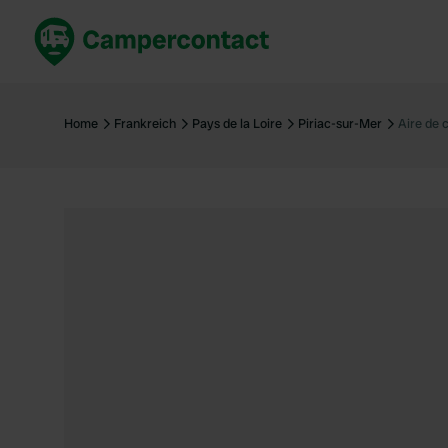
Jetzt buchen
Best
Deutschland
Deuts
Home
Frankreich
Pays de la Loire
Piriac-sur-Mer
Aire de 
Niederlande
Niede
Frankreich
Frank
Italien
Italie
Sicher buchen
Spani
Alle ansehen...