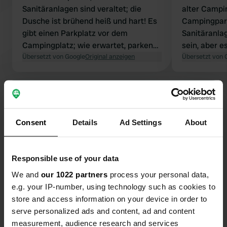
Sanitäranlagen sind veraltet; die
alter Campin
Dusche ist brühend heiß und hart! Es
Campingpark
gibt einen Parkplatz vor dem
Sanitäranla
Campingplatz; wie erwartet, parken
sein, aber e
dort die Camper und wollen die
Übersetzt von Google
Original anzeigen
Bringen Sie
Übersetzt von 
Sanitäranlagen benutzen. Das
Proviant (Le
funktioniert mit Ihrem Pass nicht, also
der Nähe ke
Alle 51 Bewertungen anzeigen
ist es sinnlos. Ein guter Platz für
Einkaufsmög
einen Zwischenstopp.
hatten wir 
Aufenthalt.
Waren Sie schon einmal hier?
Consent
Details
Ad Settings
About
Responsible use of your data
We and
our 1022 partners
process your personal data,
e.g. your IP-number, using technology such as cookies to
Kontakt
store and access information on your device in order to
serve personalized ads and content, ad and content
measurement, audience research and services
Standort