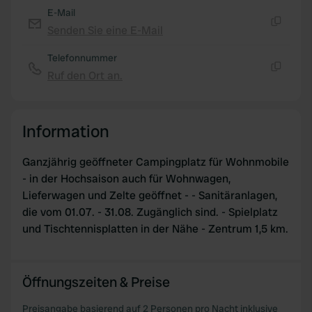
our social media, advertising and analytics partners who
E-Mail
may combine it with other information that you’ve
Senden Sie eine E-Mail
Kopie
provided to them or that they’ve collected from your use
of their services.
Telefonnummer
Ruf den Ort an.
Kopie
Information
Ganzjährig geöffneter Campingplatz für Wohnmobile
- in der Hochsaison auch für Wohnwagen,
Lieferwagen und Zelte geöffnet - - Sanitäranlagen,
die vom 01.07. - 31.08. Zugänglich sind. - Spielplatz
und Tischtennisplatten in der Nähe - Zentrum 1,5 km.
Öffnungszeiten & Preise
Preisangabe basierend auf 2 Personen pro Nacht inklusive