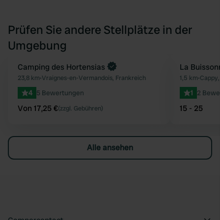
Prüfen Sie andere Stellplätze in der
Umgebung
Jetzt buchen
Camping des Hortensias
La Buisson
Favorit
23,8 km
•
Vraignes-en-Vermandois, Frankreich
1,5 km
•
Cappy,
4
5 Bewertungen
1
2 Bewe
Von 17,25 €
15 - 25
(zzgl. Gebühren)
Alle ansehen