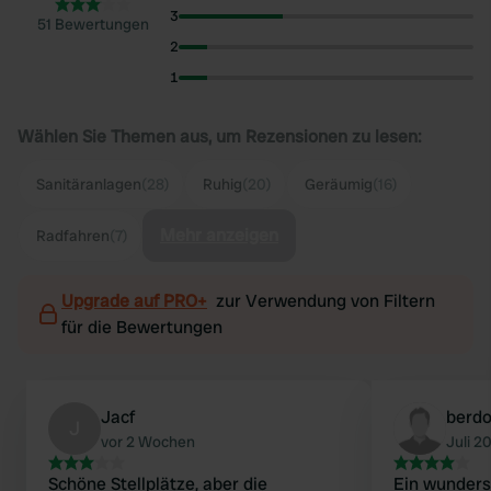
3
51 Bewertungen
2
1
Wählen Sie Themen aus, um Rezensionen zu lesen:
Sanitäranlagen
(28)
Ruhig
(20)
Geräumig
(16)
Mehr anzeigen
Radfahren
(7)
Upgrade auf PRO+
zur Verwendung von Filtern
für die Bewertungen
Jacf
berd
J
vor 2 Wochen
Juli 2
Schöne Stellplätze, aber die
Ein wunders