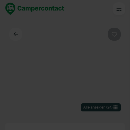
Zurück
Favorit
Alle anzeigen
(
24
)