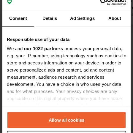
super sauber. Wir hatten zwar ein
nett und der
paar Probleme mit Ameisen, aber wir
Unser Wohnm
haben das gemeldet und es wurde
hatten ausre
Consent
Details
Ad Settings
About
sofort behoben. Die Besitzer sind
Übersetzt von Google
Original anzeigen
Ausgangslag
sehr hilfsbereit, denn auch mit
Amalfi. Wir
unserer Vespa hatten wir
kommen.
Responsible use of your data
Alle 178 Bewertungen anzeigen
Schwierigkeiten und sie waren sofort
We and
our 1022 partners
process your personal data,
zur Stelle, um uns zu helfen! Super
e.g. your IP-number, using technology such as cookies to
Besitzer!
Waren Sie schon einmal hier?
store and access information on your device in order to
serve personalized ads and content, ad and content
measurement, audience research and services
development. You have a choice in who uses your data
and for what purposes. Your privacy choices are only
applicable on this digital property where you have made
Kontakt
your choices. You can change or withdraw your consent
any time from the Cookie Declaration or by clicking on
Standort
the Privacy trigger icon.
Allow all cookies
Via Parrelle Civita Giuliana 4
Kopie