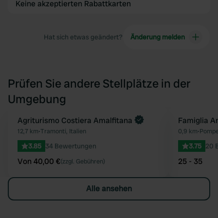
Keine akzeptierten Rabattkarten
Hat sich etwas geändert?
Änderung melden
Prüfen Sie andere Stellplätze in der
Umgebung
Jetzt buchen
Agriturismo Costiera Amalfitana
Famiglia A
Favorit
12,7 km
•
Tramonti, Italien
0,9 km
•
Pompei
3.85
34 Bewertungen
3.75
20 
Von 40,00 €
25 - 35
(zzgl. Gebühren)
Alle ansehen