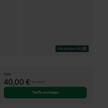
Alle anzeigen
(
40
)
Von
40,00 €
/
pro Nacht
Tarife anzeigen