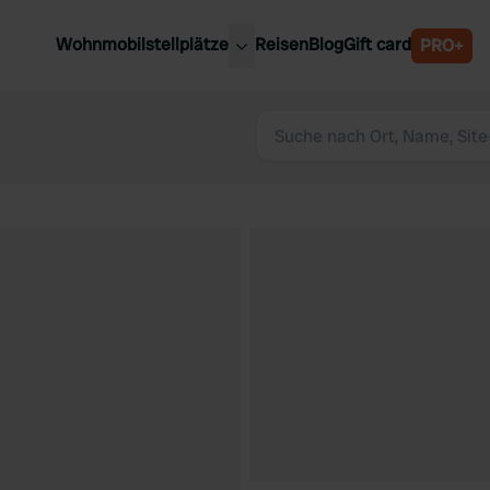
Wohnmobilstellplätze
Reisen
Blog
Gift card
PRO+
e Wohnmobilstellplätze
Belgien
chland
Luxemburg
rlande
Österreich
reich
Schweden
n
Schweiz
en