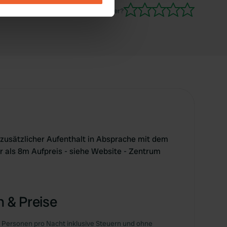
übernachten!
Waren Sie schon einmal hier?
se our traffic. We also share
ers who may combine it with
 services.
- zusätzlicher Aufenthalt in Absprache mit dem
 als 8m Aufpreis - siehe Website - Zentrum
 & Preise
 Personen pro Nacht inklusive Steuern und ohne