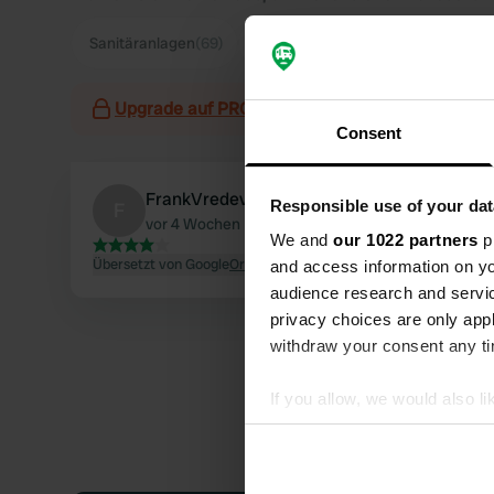
Sanitäranlagen
(69)
Personal
(48)
Supermarkt
(34)
Upgrade auf PRO+
zur Verwendung von Filtern
Consent
FrankVredeveld
Responsible use of your dat
F
vor 4 Wochen
We and
our 1022 partners
pr
Übersetzt von Google
Original anzeigen
and access information on yo
audience research and servi
privacy choices are only app
withdraw your consent any tim
If you allow, we would also lik
Collect information abou
Identify your device by ac
Find out more about how your