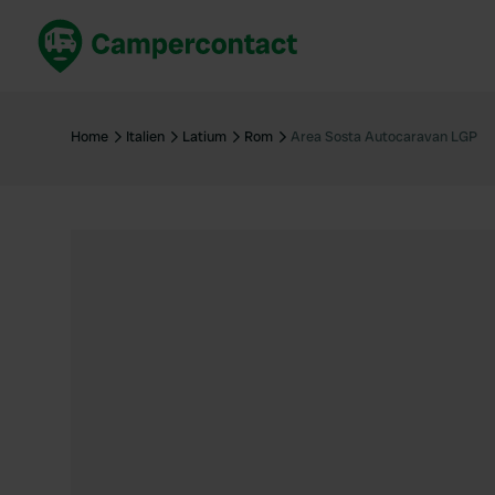
Jetzt buchen
Best
Deutschland
Deuts
Home
Italien
Latium
Rom
Area Sosta Autocaravan LGP
Niederlande
Niede
Frankreich
Frank
Italien
Italie
Sicher buchen
Spani
Alle ansehen...