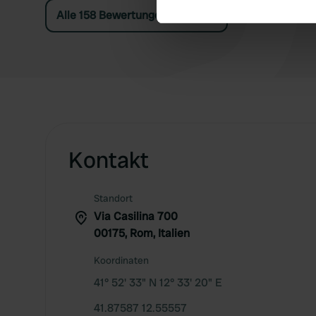
Alle 158 Bewertungen anzeigen
We use cookies to personalis
information about your use of
other information that you’ve
Kontakt
Standort
Via Casilina 700
00175, Rom, Italien
Koordinaten
41° 52' 33" N 12° 33' 20" E
41.87587 12.55557