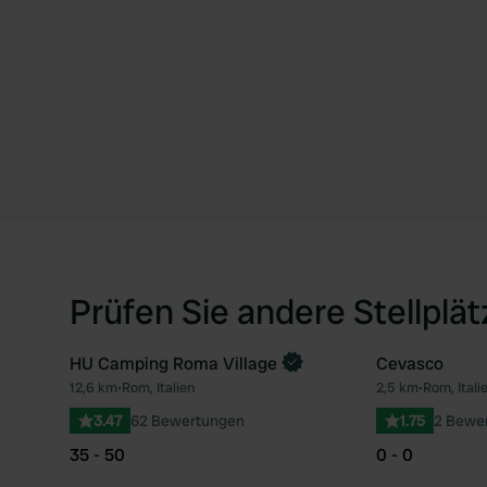
Prüfen Sie andere Stellplä
HU Camping Roma Village
Cevasco
Jetzt buchen
12,6 km
•
Rom, Italien
2,5 km
•
Rom, Itali
Favorit
3.47
62 Bewertungen
1.75
2 Bewe
35 - 50
0 - 0