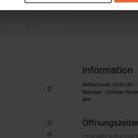
e content and ads, to provide social media features and to analy
 our site with our social media, advertising and analytics partn
 provided to them or that they’ve collected from your use of their
Information
Abfahrtszeit: 12:00 Uhr 
Manager - Camper länger
Kopie
4km
Öffnungszeiten
Kopie
Preisangabe basierend auf 2