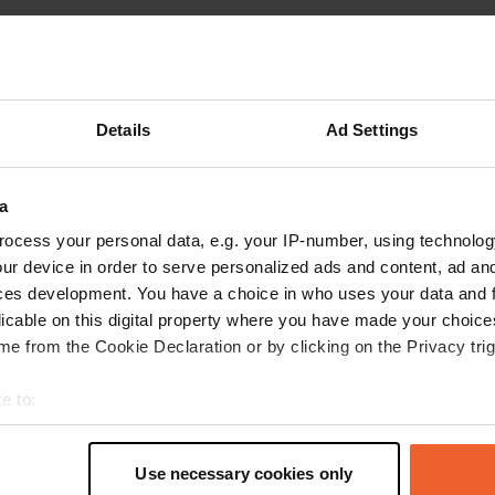
Mehr anzeigen
Parkplatz
(26)
 für die Bewertungen
Details
Ad Settings
MeKyMiBa
a
M
Juli 2026
ocess your personal data, e.g. your IP-number, using technolog
Ein toller Campingplatz für Wohnmobile, ideal
ur device in order to serve personalized ads and content, ad a
für einen Besuch in Rom. Sehr nette Leute, die
ces development. You have a choice in who uses your data and 
alles gut erklären. Einziger Nachteil: Es gibt
licable on this digital property where you have made your choic
keine schattigen Plätze.
e from the Cookie Declaration or by clicking on the Privacy trig
Übersetzt von Google
Original anzeigen
e to:
t your geographical location which can be accurate to within sev
tively scanning it for specific characteristics (fingerprinting)
Use necessary cookies only
 personal data is processed and set your preferences in the
det