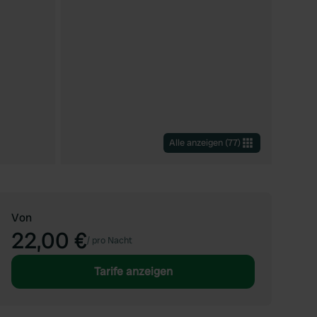
Alle anzeigen
(
77
)
Von
22,00 €
/
pro Nacht
Tarife anzeigen