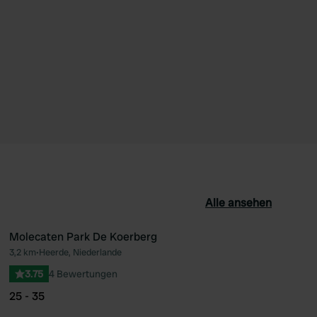
Alle ansehen
Molecaten Park De Koerberg
3,2 km
•
Heerde, Niederlande
orit
Favorit
3.75
4 Bewertungen
25 - 35