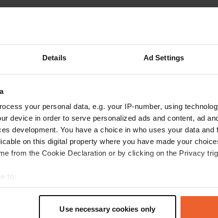
Mehr anzeigen
Ruhig
(83)
 für die Bewertungen
Details
Ad Settings
Werksaamheden.nl
a
W
vor 2 Wochen
ocess your personal data, e.g. your IP-number, using technolog
Tag 1 unserer Reise durch die Niederlande. 20.
ur device in order to serve personalized ads and content, ad a
bis 22. Juli 2026. Großer Stellplatz auf dem
ces development. You have a choice in who uses your data and 
Campingplatz Scheer's hoeve in der Nähe der
licable on this digital property where you have made your choic
IJssel im Wapenveld. Wunderschöner
e from the Cookie Declaration or by clicking on the Privacy trig
Panoramablick. 2 Personen, kleiner Hund.
Inklusive Strom 22 Euro pro Tag. Wir kommen
weiterlesen
e to:
auf jeden Fall wieder.
Übersetzt von Google
Original anzeigen
t your geographical location which can be accurate to within sev
tively scanning it for specific characteristics (fingerprinting)
Use necessary cookies only
 personal data is processed and set your preferences in the
det