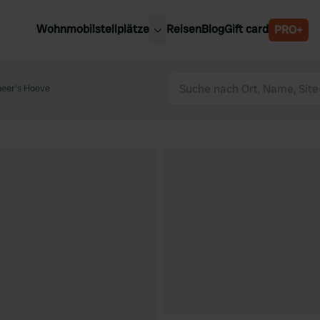
Wohnmobilstellplätze
Reisen
Blog
Gift card
PRO+
e Wohnmobilstellplätze
Belgien
chland
heer's Hoeve
Luxemburg
rlande
Österreich
reich
Schweden
n
Schweiz
en