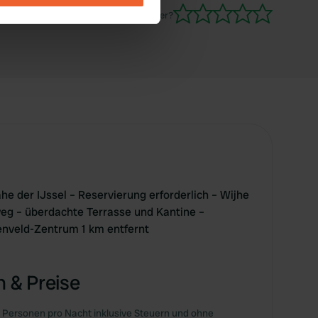
Waren Sie schon einmal hier?
se our traffic. We also share
ers who may combine it with
 services.
 der IJssel – Reservierung erforderlich – Wijhe
eg – überdachte Terrasse und Kantine –
veld-Zentrum 1 km entfernt
 & Preise
 Personen pro Nacht inklusive Steuern und ohne