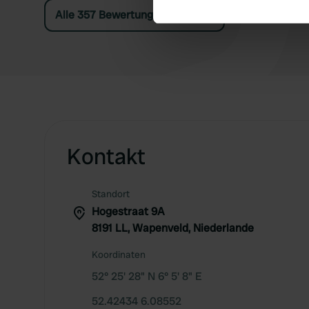
Alle 357 Bewertungen anzeigen
We use cookies to personalis
information about your use of
other information that you’ve
Kontakt
Standort
Hogestraat 9A
8191 LL, Wapenveld, Niederlande
Koordinaten
52° 25' 28" N 6° 5' 8" E
52.42434 6.08552