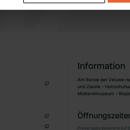
e content and ads, to provide social media features and to analy
 our site with our social media, advertising and analytics partn
 provided to them or that they’ve collected from your use of their
Information
Am Rande der Veluwe nahe
und Zwolle – Holzschuhw
Kopie
Molkereimuseum – Wapen
Öffnungszeiten
Kopie
Preisangabe basierend auf 2