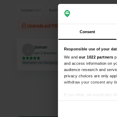
Inhaber
(161)
Radfahren
(113)
Sanitäranlagen
(100)
Upgrade auf PRO+
zur Verwendung von Filtern
Consent
jloman
Responsible use of your dat
j
vor 2 Wochen
We and
our 1022 partners
pr
Übersetzt von Google
Original anzeigen
and access information on yo
audience research and servi
privacy choices are only app
withdraw your consent any tim
If you allow, we would also lik
Collect information abou
Identify your device by ac
Find out more about how your