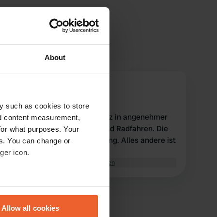
About
KarinvanWijk
Juli 2026
y such as cookies to store
Ein schöner, weitläufiger Platz in angenehmer
nd content measurement,
Umgebung zum Spazieren und Radfahren. Die
for what purposes. Your
Sanitäranlagen sind in Ordnung. Alles andere ist
es. You can change or
vorhanden.
ger icon.
Übersetzt von Google
Original anzeigen
eral meters
Allow all cookies
ails section
.