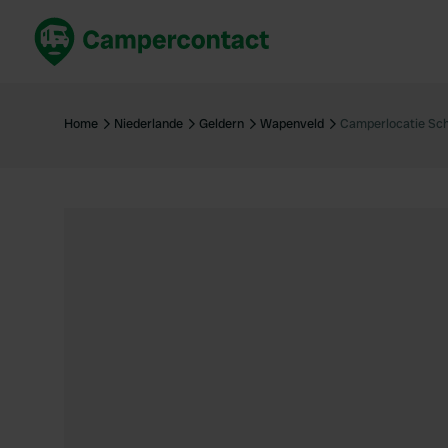
Jetzt buchen
Best
Deutschland
Deuts
Home
Niederlande
Geldern
Wapenveld
Camperlocatie Sc
Niederlande
Niede
Frankreich
Frank
Italien
Italie
Sicher buchen
Spani
Alle ansehen...