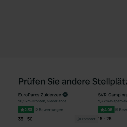
Prüfen Sie andere Stellplä
EuroParcs Zuiderzee
SVR-Camping '
Jetzt buchen
20,1 km
•
Dronten, Niederlande
2,3 km
•
Wapenveld
Favorit
2.33
12 Bewertungen
4.05
19 Bew
15 - 25
35 - 50
Promotet