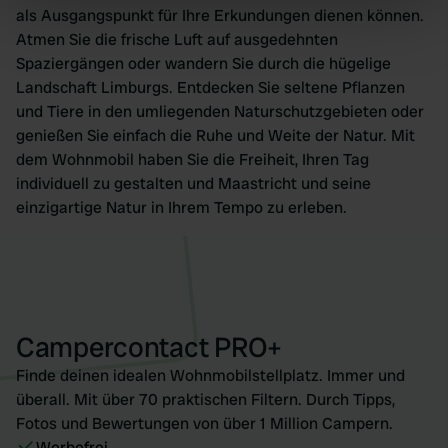
specific characteristics (fingerprinting)
als Ausgangspunkt für Ihre Erkundungen dienen können.
Atmen Sie die frische Luft auf ausgedehnten
Find out more about how your personal data is processed
Spaziergängen oder wandern Sie durch die hügelige
and set your preferences in the
details section
.
Landschaft Limburgs. Entdecken Sie seltene Pflanzen
und Tiere in den umliegenden Naturschutzgebieten oder
We use cookies to personalise content and ads, to
genießen Sie einfach die Ruhe und Weite der Natur. Mit
provide social media features and to analyse our traffic.
dem Wohnmobil haben Sie die Freiheit, Ihren Tag
We also share information about your use of our site with
individuell zu gestalten und Maastricht und seine
our social media, advertising and analytics partners who
einzigartige Natur in Ihrem Tempo zu erleben.
may combine it with other information that you’ve
provided to them or that they’ve collected from your use
of their services.
Campercontact PRO+
Finde deinen idealen Wohnmobilstellplatz. Immer und
überall. Mit über 70 praktischen Filtern. Durch Tipps,
Fotos und Bewertungen von über 1 Million Campern.
Werbefrei