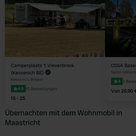
Camperplaats 't Vieverbrook
OSSA Base
(Kessenich BE)
Sankt Odilien
Kessenich, Belgien
4
2 Bew
4.9
10 Bewertungen
Von 26,90 
15 - 25
Übernachten mit dem Wohnmobil in
Maastricht