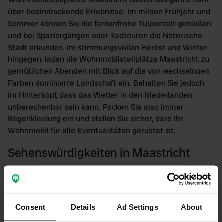
über beeindruckende Erlebnisse. Im milden Frühjahr und
Sommer können Sie die farbenfrohe Tulpenzeit genießen
und bei Spaziergängen oder Radtouren die historische
Stadt erkunden. Im stimmungsvollen Herbst und Winter
hingegen, laden die Wohnmobilstellplätze Maastricht zu
gemütlichen Abenden mit Blick auf die von wechselnden
Farben dominierte Landschaft ein. Behalten Sie jedoch
im Hinterkopf, dass das Wetter in den Niederlanden
unberechenbar sein kann. Packen Sie also immer
Regenkleidung ein und stellen Sie sicher, dass Ihr
Wohnmobil für alle Eventualitäten gerüstet ist.
Sehenswürdigkeiten in Maastricht
Spannend für Wohnmobilfahrer sind die speziellen
Wohnmobilstellplätze in Maastricht. Lieben Sie
Geschichte? Dann sollten Sie unbedingt das
Consent
Details
Ad Settings
About
Bonnefantenmuseum besuchen, das beeindruckende