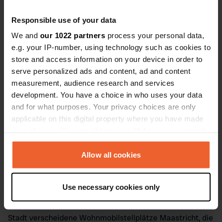
Kunstwerke aus unterschiedlichsten Epochen
beherbergt. Oder spazieren Sie entlang der alten
Responsible use of your data
Stadtmauern und tauchen Sie ein in das historische Flair
We and
our 1022 partners
process your personal data,
der Stadt. Auch Naturfreunde kommen nicht zu kurz: Der
e.g. your IP-number, using technology such as cookies to
Stadtpark Maastricht lädt zu erholsamen Stunden im
store and access information on your device in order to
Freien ein, ebenso die malerischen Ufer des Flusses
serve personalized ads and content, ad and content
Maas. Der Markt von Maastricht und das charmante
measurement, audience research and services
Viertel Wyck mit seinem einzigartigen Mix aus
development. You have a choice in who uses your data
Modeboutiquen, Antiquitätenläden und gemütlichen
and for what purposes. Your privacy choices are only
Cafés, bietet ideale Möglichkeiten für einen
applicable on this digital property where you have made
Stadtbummel, um die Atmosphäre der Stadt wirklich
your choices. You can change or withdraw your consent
aufzusaugen.
any time from the Cookie Declaration or by clicking on
Natur in Maastricht
the Privacy trigger icon.
Allow all cookies
If you allow, we would also like to:
Maastricht, berühmt für seine historischen Schätze und
Use necessary cookies only
Collect information about your geographical location
Kultur, bietet auch spektakuläre Naturerlebnisse. Als
which can be accurate to within several meters
Wohnmobilfahrer finden Sie in unmittelbarer Nähe der
Identify your device by actively scanning it for
Stadt verscheidene Wohnmobilstellplätze Maastricht, die