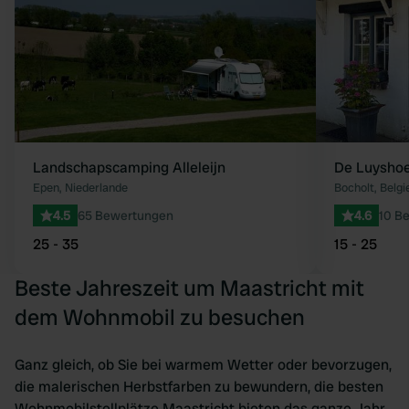
Landschapscamping Alleleijn
De Luysho
Epen, Niederlande
Bocholt, Belgi
4.5
65 Bewertungen
4.6
10 B
25 - 35
15 - 25
Beste Jahreszeit um Maastricht mit
dem Wohnmobil zu besuchen
Ganz gleich, ob Sie bei warmem Wetter oder bevorzugen,
die malerischen Herbstfarben zu bewundern, die besten
Wohnmobilstellplätze Maastricht bieten das ganze Jahr