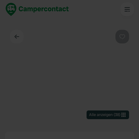
Zurück
Favorit
Alle anzeigen
(
38
)