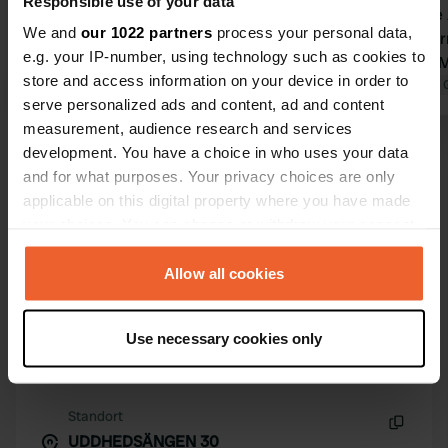
Responsible use of your data
Naturcampingplatz, komplett
Entspannte 
We and
our 1022 partners
process your personal data,
ausgestattet. Saubere Duschen und
etwas unter
e.g. your IP-number, using technology such as cookies to
Toiletten, schöne Feuerstellen, ein
zahlreiche M
store and access information on your device in order to
gemütliches Wohnzimmer mit gutem
Übersetzt von Google
Original anzeigen
Übersetzt von 
serve personalized ads and content, ad and content
Kaffee! Ein großes Lob an die
measurement, audience research and services
Besitzer für diesen wunderschönen
development. You have a choice in who uses your data
Alle 63 Bewertungen anzeigen
Platz inmitten der schwedischen
and for what purposes. Your privacy choices are only
Natur!
applicable on this digital property where you have made
Waren Sie schon einmal hier?
your choices. You can change or withdraw your consent
any time from the Cookie Declaration or by clicking on
the Privacy trigger icon.
Allow all cookies
If you allow, we would also like to:
Use necessary cookies only
Collect information about your geographical location
Kontakt
which can be accurate to within several meters
Identify your device by actively scanning it for
Standort
specific characteristics (fingerprinting)
UDDHEDSÄNGEN 30
Kopie
Find out more about how your personal data is processed