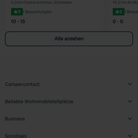
Favorit
5,3 km
•
Sunne kommun, Schweden
15,2 km
•
Arvik
3
1 Bewertungen
2
1 Bewe
10 - 15
0 - 0
Alle ansehen
Campercontact
Beliebte Wohnmobilstellplätze
Business
Sonstiges