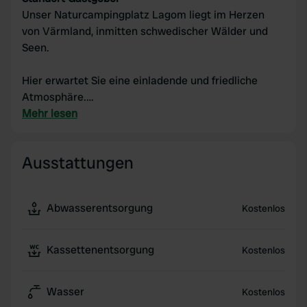
Unser Naturcampingplatz Lagom liegt im Herzen
von Värmland, inmitten schwedischer Wälder und
Seen.
Hier erwartet Sie eine einladende und friedliche
Atmosphäre.
Am Fuße des Campingplatzes befindet sich ein
Mehr lesen
schöner Badesee mit Steg. Die ersten 10 Meter sind
flach, sodass der See ideal für kleine Kinder geeignet
Ausstattungen
ist.
Herzliche Grüße,
Abwasserentsorgung
Kostenlos
Harold & Mariska (Wisse und Rune) und das Lagom-
Team
Kassettenentsorgung
Kostenlos
Wasser
Kostenlos