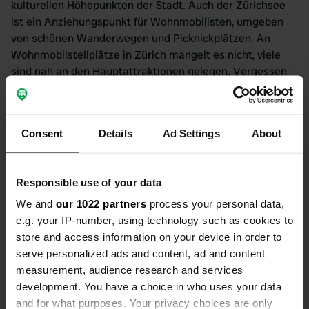
kulturellen Höhepunkten der Stadt. Auch der Zürichsee
ist ein Anziehungspunkt für Wohnmobilisten, umgeben
von schönen Wanderwegen und Picknickplätzen. An
Wohnmobilstellplätze in Zürich mangelt es nicht, viele
sind nah an den Hauptattraktionen gelegen. Vergessen
Sie nicht, einen Abstecher zum Uetliberg zu machen,
Zürichs Hausberg, der einen atemberaubenden Blick auf
die Stadt und die Alpen bietet. Wo auch immer Ihre
Consent
Details
Ad Settings
About
Erkundungstouren Sie hinbringen, Zürich ist eine Stadt,
die Wohnmobilfahrern viel zu bieten hat.
Natur in Zürich
Responsible use of your data
We and
our 1022 partners
process your personal data,
Für Sie als Wohnmobilfahrer bietet die Stadt Zürich eine
e.g. your IP-number, using technology such as cookies to
atemberaubende Naturkulisse. Die vielen grünen Parks
store and access information on your device in order to
und die Nähe zum Zürichsee machen die Stadt zu einem
serve personalized ads and content, ad and content
perfekten Ort, um die Natur genießen zu können. Im
measurement, audience research and services
Hinblick auf Wohnmobilstellplätze in Zürich lässt die
development. You have a choice in who uses your data
Stadt keinen Wunsch offen. Egal ob im Herzen der Stadt
and for what purposes. Your privacy choices are only