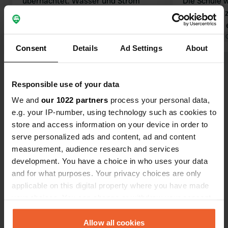
übernachtet. Wasser und Strom
Die Schule war
waren abgestellt. Wir riefen den
die Kassen 
Hausmeisterdienst an, der uns
sollte ihren
mitteilte, dass die Gemeinde die
Übersetzt von Google
Original anzeigen
Oegema
Übersetzt von 
Consent
Details
Ad Settings
About
Versorgung unterbrochen hatte. Gilt
das nur für den Winter? Die Festung
Alle 20 Bewertungen anzeigen
ist leicht zugänglich und
Responsible use of your data
empfehlenswert. Für die beiden
Steckdosen in der Nähe des
We and
our 1022 partners
process your personal data,
Waren Sie schon einmal hier?
Stromanschlusses (4 Steckdosen) ist
e.g. your IP-number, using technology such as cookies to
ein mindestens 20 Meter langes
store and access information on your device in order to
Kabel ausreichend. Für die anderen
serve personalized ads and content, ad and content
beiden Steckdosen benötigt man ein
measurement, audience research and services
längeres Kabel.
development. You have a choice in who uses your data
and for what purposes. Your privacy choices are only
Kontakt
applicable on this digital property where you have made
your choices. You can change or withdraw your consent
Standort
any time from the Cookie Declaration or by clicking on
Avenida Aguablanca
Kopie
the Privacy trigger icon.
Allow all cookies