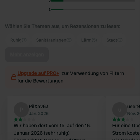
2
1
Wählen Sie Themen aus, um Rezensionen zu lesen:
Ruhig
(7)
Sanitäranlagen
(5)
Lärm
(5)
Stadt
(3)
Mehr anzeigen
Upgrade auf PRO+
zur Verwendung von Filtern
für die Bewertungen
PilXav63
user
P
u
Jan. 2026
Nov. 
Wir haben dort vom 15. auf den 16.
Für eine Üb
Januar 2026 (sehr ruhig)
Strom kosten