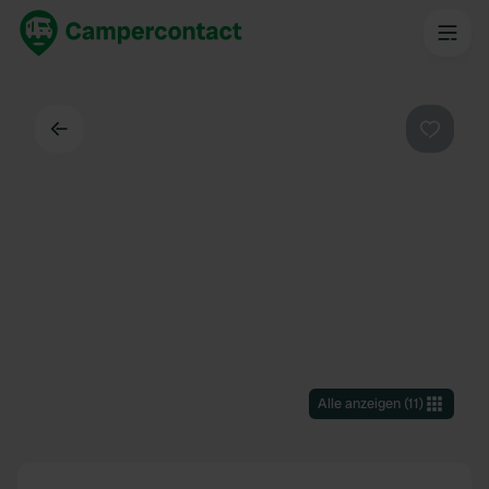
Zurück
Favorit
Alle anzeigen
(
11
)