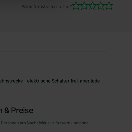
ers who may combine it with
Waren Sie schon einmal hier?
 services.
nstrecke - elektrische Schalter frei, aber jede
 & Preise
 Personen pro Nacht inklusive Steuern und ohne