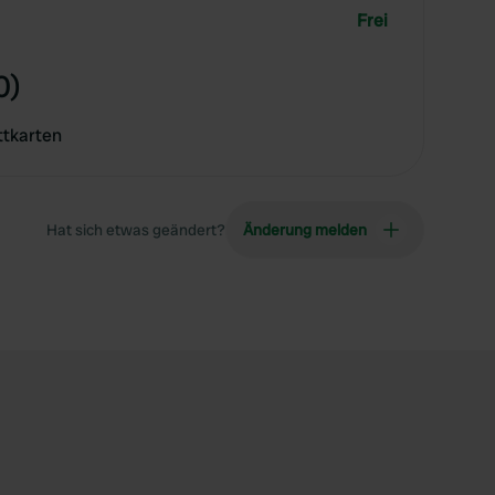
Frei
0)
ttkarten
Hat sich etwas geändert?
Änderung melden