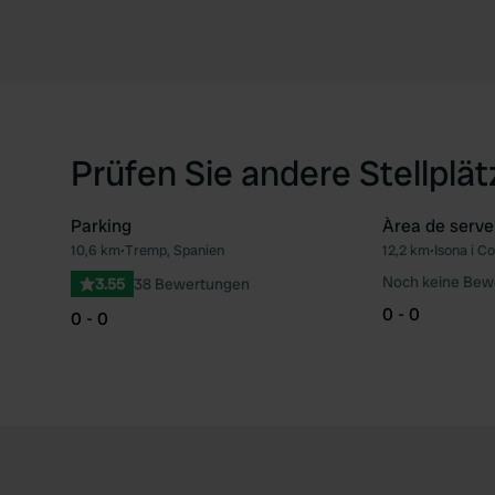
Prüfen Sie andere Stellplä
Parking
Àrea de serve
10,6 km
•
Tremp, Spanien
12,2 km
•
Isona i C
Favorit
Noch keine Bew
3.55
38 Bewertungen
0 - 0
0 - 0