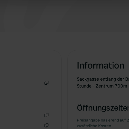
 our site with our social media, advertising and analytics partn
Fotos sieht man eine schöne Allee mit großen
 provided to them or that they’ve collected from your use of their
Bäumen. Jetzt stehen dort kleinere Bäume. Der
Campingplatz wird gerade renoviert. 👍
Information
Sackgasse entlang der Bah
Stunde - Zentrum 700m
Kopie
Öffnungszeiten
Preisangabe basierend auf 2
Kopie
zusätzliche Kosten.