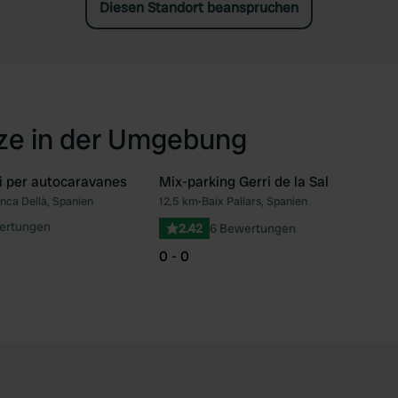
Diesen Standort beanspruchen
tze in der Umgebung
i per autocaravanes
Mix-parking Gerri de la Sal
onca Dellà, Spanien
12,5 km
•
Baix Pallars, Spanien
Favorit
Fav
ertungen
2.42
6 Bewertungen
0 - 0