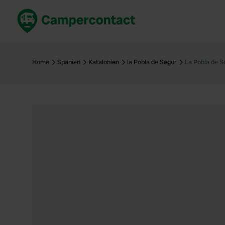
Jetzt buchen
Best
Deutschland
Deuts
Home
Spanien
Katalonien
la Pobla de Segur
La Pobla de S
Niederlande
Niede
Frankreich
Frank
Italien
Italie
Sicher buchen
Spani
Alle ansehen...