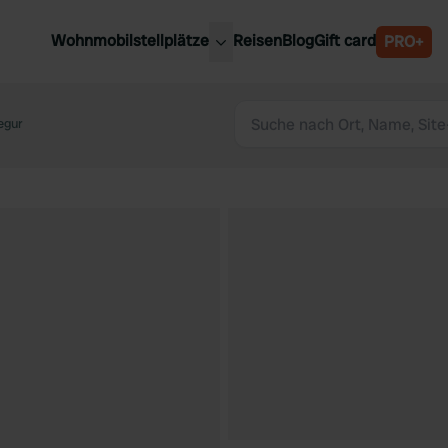
Wohnmobilstellplätze
Reisen
Blog
Gift card
PRO+
e Wohnmobilstellplätze
Belgien
chland
egur
Luxemburg
rlande
Österreich
reich
Schweden
n
Schweiz
en