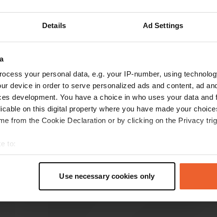
Mehr anzeigen
e
(7)
Details
Ad Settings
 für die Bewertungen
a
ocess your personal data, e.g. your IP-number, using technolog
ur device in order to serve personalized ads and content, ad a
AvontuurOpWielenGT
A
ces development. You have a choice in who uses your data and 
Okt. 2025
licable on this digital property where you have made your choic
Toller Campingplatz. Die Sanitäranlagen
e from the Cookie Declaration or by clicking on the Privacy trig
funktionieren einwandfrei. Container sind
vorhanden. Hinter dem Campingplatz befindet
e to:
sich ein kleiner Park. Leider hatten wir mitten in
t your geographical location which can be accurate to within sev
der Nacht Partygäste am Ende des
tively scanning it for specific characteristics (fingerprinting)
Campingplatzes, in der Nähe des Kreisverkehrs.
weiterlesen
Use necessary cookies only
 personal data is processed and set your preferences in the
det
Sie sangen und spielten Gitarre bis nach 1:30
Übersetzt von Google
Original anzeigen
Uhr. Der hintere Teil des Campingplatzes ist für
e content and ads, to provide social media features and to analy
größere Wohnmobile vorgesehen. Auf den